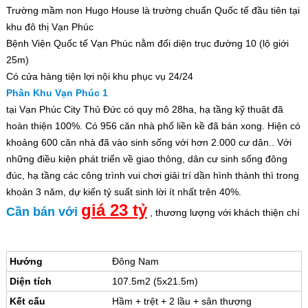
Trường mầm non Hugo House là trường chuẩn Quốc tế đầu tiên tại
khu đô thị Vạn Phúc
Bệnh Viện Quốc tế Vạn Phúc nằm đối diện trục đường 10 (lộ giới
25m)
Có cửa hàng tiện lợi nội khu phục vụ 24/24
Phân Khu Vạn Phúc 1
tại Vạn Phúc City Thủ Đức có quy mô 28ha, hạ tầng kỹ thuật đã
hoàn thiện 100%. Có 956 căn nhà phố liền kề đã bán xong. Hiện có
khoảng 600 căn nhà đã vào sinh sống với hơn 2.000 cư dân.. Với
những điều kiện phát triển về giao thông, dân cư sinh sống đông
đúc, hạ tầng các công trình vui chơi giải trí dần hình thành thì trong
khoản 3 năm, dự kiến tỷ suất sinh lời ít nhất trên 40%.
giá 23 tỷ
Cần bán với
, thương lượng với khách thiện chí
Hướng
Đông Nam
Diện tích
107.5m2 (5x21.5m)
Kết cấu
Hầm + trệt + 2 lầu + sân thượng