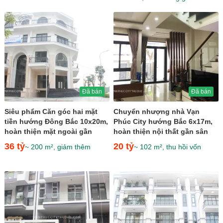
Đã bán
Đã bán
Siêu phẩm Căn góc hai mặt
Chuyển nhượng nhà Vạn
tiền hướng Đông Bắc 10x20m,
Phúc City hướng Bắc 6x17m,
hoàn thiện mặt ngoài gần
hoàn thiện nội thất gần sân
Ocean World giá 36 tỷ
tennis giá 20 tỷ
36 tỷ
20 tỷ
~ 200 m², giảm thêm
~ 102 m², thu hồi vốn