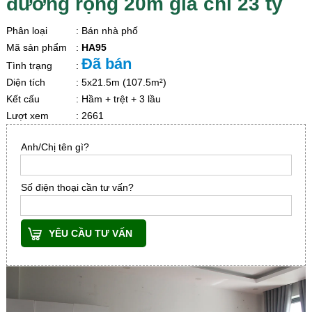
đường rộng 20m giá chỉ 23 tỷ
Phân loại
: Bán nhà phố
Mã sản phẩm
:
HA95
Đã bán
Tình trạng
:
Diện tích
: 5x21.5m (107.5m²)
Kết cấu
: Hầm + trệt + 3 lầu
Lượt xem
: 2661
Anh/Chị tên gì?
Số điện thoại cần tư vấn?
YÊU CẦU TƯ VẤN