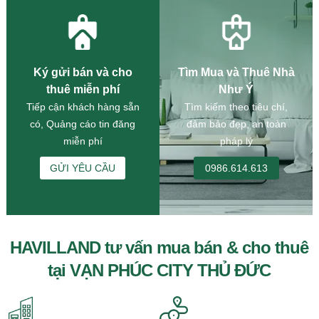
Ký gửi bán và cho
Tìm Mua và Thuê Nhà
thuê miễn phí
Như Ý
Tiếp cận khách hàng sẵn
Tìm kiếm theo tiêu chí,
có, Quảng cáo tin đăng
đảm bảo đẹp, an toàn
miễn phí
pháp lý
GỬI YÊU CẦU
0986.614.613
HAVILLAND tư vấn mua bán & cho thuê
tại VẠN PHÚC CITY THỦ ĐỨC