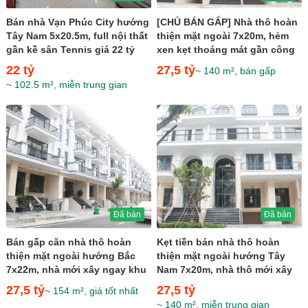
Bán nhà Vạn Phúc City hướng
[CHỦ BÁN GẤP] Nhà thô hoàn
Tây Nam 5x20.5m, full nội thất
thiện mặt ngoài 7x20m, hẻm
gần kề sân Tennis giá 22 tỷ
xen kẹt thoáng mát gần công
viên giá cực rẻ...
22 tỷ
27,5 tỷ
~ 140 m², bán gấp
~ 102.5 m², miễn trung gian
Đã bán
Đã bán
Bán gấp căn nhà thô hoàn
Kẹt tiền bán nhà thô hoàn
thiện mặt ngoài hướng Bắc
thiện mặt ngoài hướng Tây
7x22m, nhà mới xây ngay khu
Nam 7x20m, nhà thô mới xây
sầm uất giá 27,5 tỷ
ngay khu sầm uất giá...
27,5 tỷ
27,5 tỷ
~ 154 m², giá tốt nhất
~ 140 m², miễn trung gian