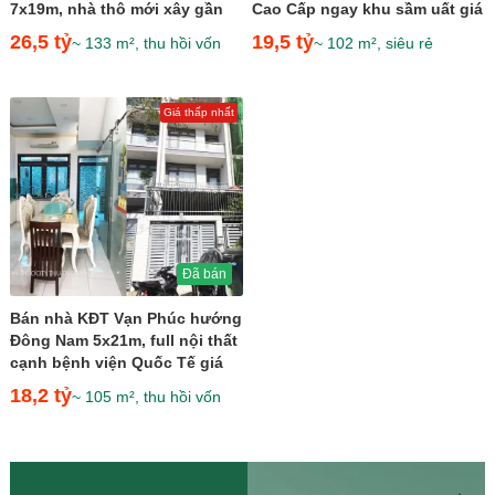
7x19m, nhà thô mới xây gần
Cao Cấp ngay khu sầm uất giá
kề Kênh Sông Trăng...
19,5 tỷ
26,5 tỷ
19,5 tỷ
~ 133 m², thu hồi vốn
~ 102 m², siêu rẻ
Giá thấp nhất
Đã bán
Bán nhà KĐT Vạn Phúc hướng
Đông Nam 5x21m, full nội thất
cạnh bệnh viện Quốc Tế giá
18,2 tỷ
18,2 tỷ
~ 105 m², thu hồi vốn