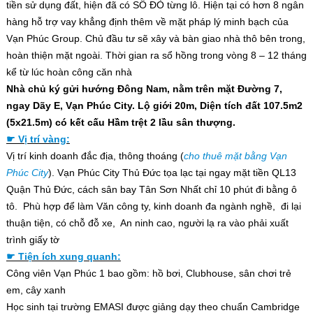
tiền sử dụng đất, hiện đã có SỔ ĐỎ từng lô. Hiện tại có hơn 8 ngân
hàng hỗ trợ vay khẳng định thêm về mặt pháp lý minh bạch của
Vạn Phúc Group. Chủ đầu tư sẽ xây và bàn giao nhà thô bên trong,
hoàn thiện mặt ngoài. Thời gian ra sổ hồng trong vòng 8 – 12 tháng
kể từ lúc hoàn công căn nhà
Nhà chủ ký gửi hướng Đông Nam, nằm trên mặt Đường 7,
ngay Dãy E, Vạn Phúc City. Lộ giới 20m, Diện tích đất 107.5m2
(5x21.5m) có kết cấu Hầm trệt 2 lầu sân thượng.
☛ Vị trí vàng:
Vị trí kinh doanh đắc địa, thông thoáng (
cho thuê mặt bằng Vạn
Phúc City
). Vạn Phúc City Thủ Đức tọa lạc tại ngay mặt tiền QL13
Quận Thủ Đức, cách sân bay Tân Sơn Nhất chỉ 10 phút đi bằng ô
tô. Phù hợp để làm Văn công ty, kinh doanh đa ngành nghề, đi lại
thuận tiện, có chỗ đỗ xe, An ninh cao, người lạ ra vào phải xuất
trình giấy tờ
☛ Tiện ích xung quanh:
Công viên Vạn Phúc 1 bao gồm: hồ bơi, Clubhouse, sân chơi trẻ
em, cây xanh
Học sinh tại trường EMASI được giảng dạy theo chuẩn Cambridge