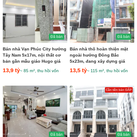
Đã bán
Đã bán
Bán nhà Vạn Phúc City hướng
Bán nhà thô hoàn thiện mặt
Tây Nam 5x17m, nội thất cơ
ngoài hướng Đông Bắc
bản gần mẫu giáo Hugo giá
5x23m, đang xây dựng giá
13,9 tỷ
13,5 tỷ
13,9 tỷ
13,5 tỷ
~ 85 m², thu hồi vốn
~ 115 m², thu hồi vốn
Cần tiền bán GẤP
Đã bán
Đã bán