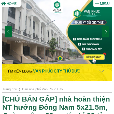
HOME
MENU
VẠN PHÚC CITY THỦ ĐỨC
TÌM KIẾM BĐS tại
Trang chủ
❯
Bán nhà phố Vạn Phúc City
[CHỦ BÁN GẤP] nhà hoàn thiện
NT hướng Đông Nam 5x21.5m,