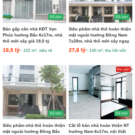
Đã bán
Đã bán
Bán gấp căn nhà KĐT Vạn
Siêu phẩm nhà thô hoàn thiện
Phúc hướng Bắc 6x17m, nhà
mặt ngoài hướng Đông Nam
thô mới xây giá 19,5 tỷ
7x20m, nhà thô mới xây ngay
khu sầm uất giá 27,8...
19,5 tỷ
27,8 tỷ
~ 102 m², siêu rẻ
~ 140 m², thu hồi vốn
Bán gấp!
Đã bán
Đã bán
Siêu phẩm nhà thô hoàn thiện
Cắt lỗ bán nhà hoàn thiện NT
mặt ngoài hướng Đông Bắc
hướng Nam 6x17m, nội thất