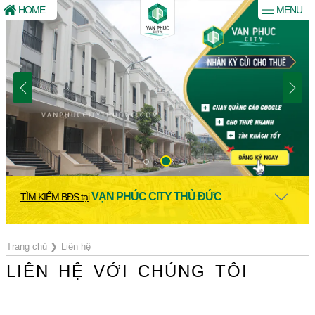
HOME
MENU
VẠN PHÚC CITY THỦ ĐỨC
TÌM KIẾM BĐS tại
Trang chủ
❯
Liên hệ
LIÊN HỆ VỚI CHÚNG TÔI