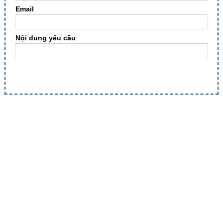
Email
Nội dung yêu cầu
GỬI YÊU CẦU