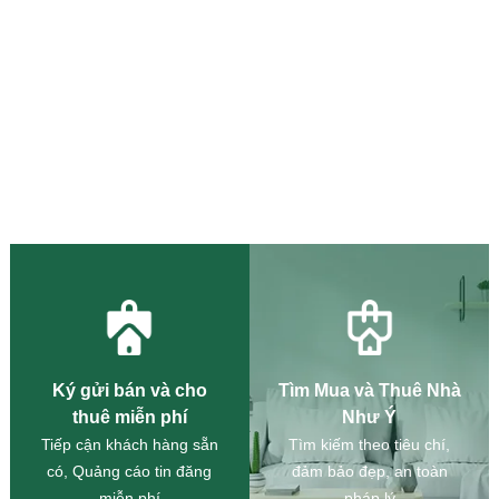
Ký gửi bán và cho
Tìm Mua và Thuê Nhà
thuê miễn phí
Như Ý
Tiếp cận khách hàng sẵn
Tìm kiếm theo tiêu chí,
có, Quảng cáo tin đăng
đảm bảo đẹp, an toàn
miễn phí
pháp lý