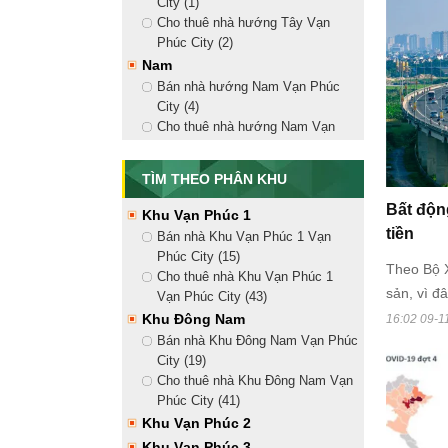
City (1)
Nhà Phố Vạn Phúc
Cho thuê nhà hướng Tây Vạn
Bán nhà phố liền kề (15)
Phúc City (2)
Cho thuê nhà mặt tiền (41)
Nam
Căn Hộ Vạn Phúc City
Bán nhà hướng Nam Vạn Phúc
Bán căn hộ Vạn Phúc City (1)
City (4)
Cho thuê căn hộ Vạn Phúc City
Cho thuê nhà hướng Nam Vạn
Mansion Vạn Phúc
Phúc City (9)
Bắc
Bán biệt thự Mansion Vạn Phúc
TÌM THEO PHÂN KHU
(2)
Bán nhà hướng Bắc Vạn Phúc
Bất độn
Cho thuê biệt thự Mansion Vạn
City (4)
Khu Vạn Phúc 1
Phúc (1)
Cho thuê nhà hướng Bắc Vạn
tiền
Bán nhà Khu Vạn Phúc 1 Vạn
Phúc City (10)
Phúc City (15)
Theo Bộ X
Đông Bắc
Cho thuê nhà Khu Vạn Phúc 1
sản, vì đ
Bán nhà hướng Đông Bắc Vạn
Vạn Phúc City (43)
Phúc City (5)
trong dài
Khu Đông Nam
16:02 09-1
Cho thuê nhà hướng Đông Bắc
thái tháo
Bán nhà Khu Đông Nam Vạn Phúc
Vạn Phúc City (14)
City (19)
Đông Nam
Cho thuê nhà Khu Đông Nam Vạn
Bán nhà hướng Đông Nam Vạn
Phúc City (41)
Phúc City (5)
Khu Vạn Phúc 2
Cho thuê nhà hướng Đông Nam
Khu Vạn Phúc 3