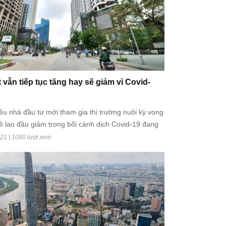
 vẫn tiếp tục tăng hay sẽ giảm vì Covid-
iều nhà đầu tư mới tham gia thị trường nuôi kỳ vọng
sẽ lao đầu giảm trong bối cảnh dịch Covid-19 đang
ức tạp, dân đầu tư lâu năm lại cho rằng giá BĐS sẽ
21 | 1080 lượt xem
ưởng lớn trong đợt dịch này.