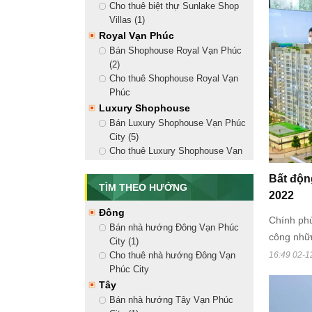
Cho thuê biệt thự Sunlake Shop
chấm dứt
Villas (1)
Royal Vạn Phúc
Bán Shophouse Royal Vạn Phúc
(2)
Cho thuê Shophouse Royal Vạn
Phúc
Luxury Shophouse
Bán Luxury Shophouse Vạn Phúc
City (5)
Cho thuê Luxury Shophouse Vạn
Phúc City (18)
Bất độn
Golden Shophouse
TÌM THEO HƯỚNG
2022
Bán Golden Shophouse Vạn Phúc
City (8)
Đông
Chính phủ
Cho thuê Golden Shophouse Vạn
Bán nhà hướng Đông Vạn Phúc
công nhữn
Phúc City (13)
City (1)
Shophouse Nguyễn Thị Nhung
cơ sở hạ 
16:49 02-1
Cho thuê nhà hướng Đông Vạn
Bán Shophouse Nguyễn Thị
Phúc City
đẩy phát 
Nhung (2)
Tây
tiếp tới 
Cho thuê Shophouse Nguyễn Thị
Bán nhà hướng Tây Vạn Phúc
của BĐS t
Nhung (10)