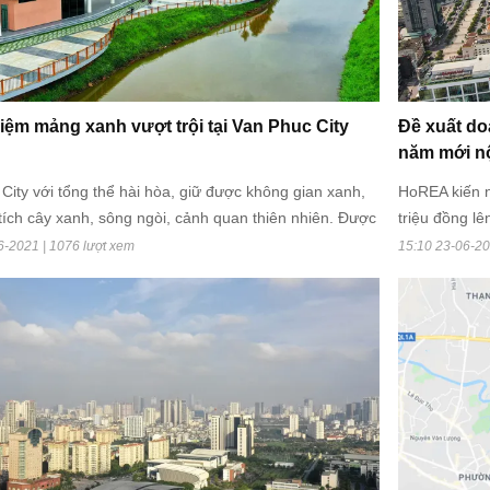
hiệm mảng xanh vượt trội tại Van Phuc City
Đề xuất do
năm mới n
City với tổng thể hài hòa, giữ được không gian xanh,
HoREA kiến n
tích cây xanh, sông ngòi, cảnh quan thiên nhiên. Được
triệu đồng l
 bởi sông Sài Gòn góp phần tạo môi trường sinh hoạt
6-2021 | 1076 lượt xem
15:10 23-06-20
át lành mạnh cho cư dân.