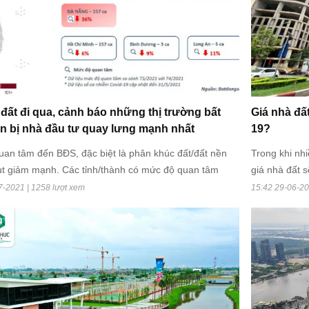
 đất đi qua, cảnh báo những thị trường bất
Giá nhà đất
n bị nhà đầu tư quay lưng mạnh nhất
19?
an tâm đến BĐS, đặc biệt là phân khúc đất/đất nền
Trong khi nh
sụt giảm mạnh. Các tỉnh/thành có mức độ quan tâm
giá nhà đất 
nhất là Bắc Giang (49%), Bắc Ninh và Hà Nam (46%),
diễn biến ph
7-2021 | 1258 lượt xem
15:42 29-06-20
c (38%), Đà Nẵng (36%), Quảng Nam (35%)
ít chịu ảnh h