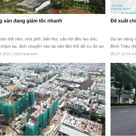
g sản đang giảm tốc nhanh
Đề xuất ch
ản đất nền, nhà phố, biệt thự, căn hộ đều lao dốc,
Dự án nâng c
chậm lại, dịch chuyển vào tài sản liền thổ để trú ẩn an
Bình Triệu (
HĐND thành p
6-2021 | 1043 lượt xem
09:37 10-04-20