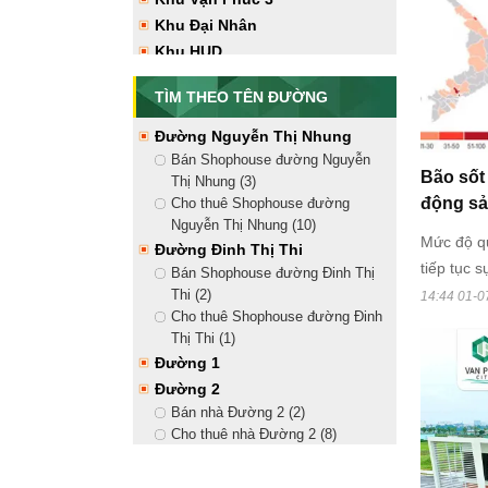
Vạn Phúc City (12)
Khu Đại Nhân
Tây Bắc
Khu HUD
Bán nhà hướng Tây Bắc Vạn
Phúc City (7)
TÌM THEO TÊN ĐƯỜNG
Cho thuê nhà hướng Tây Bắc Vạn
Phúc City (17)
Đường Nguyễn Thị Nhung
Tây Nam
Bán Shophouse đường Nguyễn
Bán nhà hướng Tây Nam Vạn
Bão sốt
Thị Nhung (3)
Phúc City (9)
động sả
Cho thuê Shophouse đường
Cho thuê nhà hướng Tây Nam
Nguyễn Thị Nhung (10)
Vạn Phúc City (17)
Mức độ qu
Đường Đinh Thị Thi
tiếp tục 
Bán Shophouse đường Đinh Thị
giảm sâu 
Thi (2)
14:44 01-0
Cho thuê Shophouse đường Đinh
Vĩnh Phú
Thị Thi (1)
Đường 1
Đường 2
Bán nhà Đường 2 (2)
Cho thuê nhà Đường 2 (8)
Đường 3
Đường 4