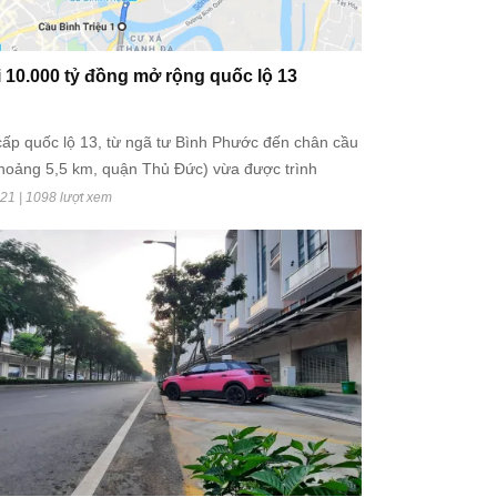
i 10.000 tỷ đồng mở rộng quốc lộ 13
ấp quốc lộ 13, từ ngã tư Bình Phước đến chân cầu
khoảng 5,5 km, quận Thủ Đức) vừa được trình
hố xin chủ trương.
21 | 1098 lượt xem