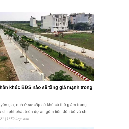
hân khúc BĐS nào sẽ tăng giá mạnh trong
yên gia, nhà ở sơ cấp sẽ khó có thể giảm trong
 chi phí phát triển dự án gồm tiền đền bù và chi
 tăng cao. Cùng với đó, chi phí nguyên vật liệu xây
21 | 1652 lượt xem
ng mạnh. Các chủ đầu tư có thể sẽ tiếp tục đưa ra