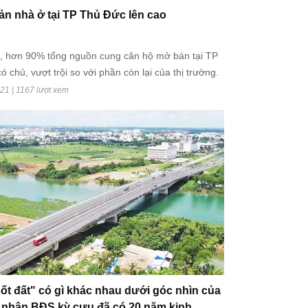
n nhà ở tại TP Thủ Đức lên cao
h, hơn 90% tổng nguồn cung căn hộ mở bán tại TP
 chủ, vượt trội so với phần còn lại của thị trường.
21 | 1167 lượt xem
sốt đất" có gì khác nhau dưới góc nhìn của
 nhân BĐS kỳ cựu đã có 20 năm kinh