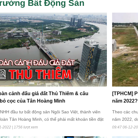
trường Bất Động Sản
oàn cảnh đấu giá đất Thủ Thiêm & câu
[TPHCM] P
bỏ cọc của Tân Hoàng Minh
năm 2022?
NHH đầu tư bất động sản Ngôi Sao Việt, thành viên
Theo các chu
oàn Tân Hoàng Minh, có thể phải mất khoản tiền đặt
năm 2022, do
 588,5 tỉ đồng - bằng 20% mức giá khởi điểm của lô
phí tài chính
1-2022 | 1756 lượt xem
09:47 06-12-20
thuộc Khu đô thị mới Thủ Thiêm - sau khi đơn phương
dựng đang tă