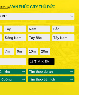
VẠN PHÚC CITY THỦ ĐỨC
BĐS tại
Tây
Nam
Bắc
Đông Nam
Tây Bắc
Tây Nam
7m
9m
10m
20m
TÌM KIẾM
ân khu
Tìm theo dự án
n đường
Tìm theo tiện ích