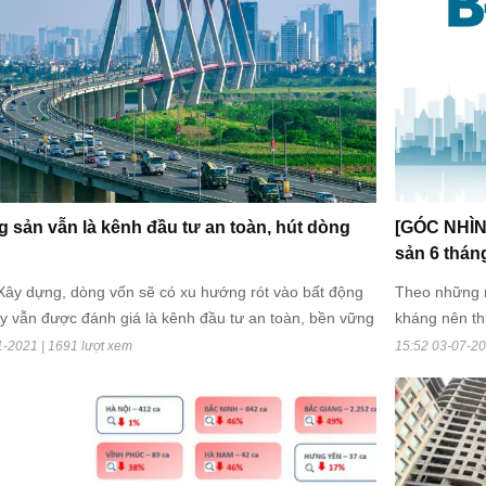
g sản vẫn là kênh đầu tư an toàn, hút dòng
[GÓC NHÌN]
sản 6 thán
ây dựng, dòng vốn sẽ có xu hướng rót vào bất động
Theo những n
ây vẫn được đánh giá là kênh đầu tư an toàn, bền vững
kháng nên th
 hạn. Bên cạnh đó, Bộ Xây dựng cũng có những động
nằm ở yếu tố
1-2021 | 1691 lượt xem
15:52 03-07-20
 gỡ nút thắt cho thị trường bất động sản.
kiểm soát dị