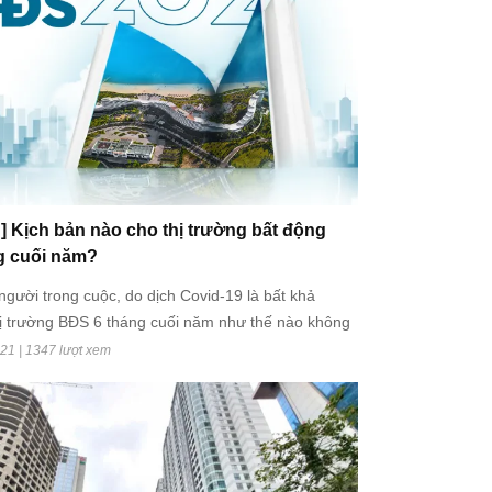
 Kịch bản nào cho thị trường bất động
g cuối năm?
gười trong cuộc, do dịch Covid-19 là bất khả
ị trường BĐS 6 tháng cuối năm như thế nào không
 thị trường mà quyết định phần lớn ở khả năng
21 | 1347 lượt xem
ch bệnh.