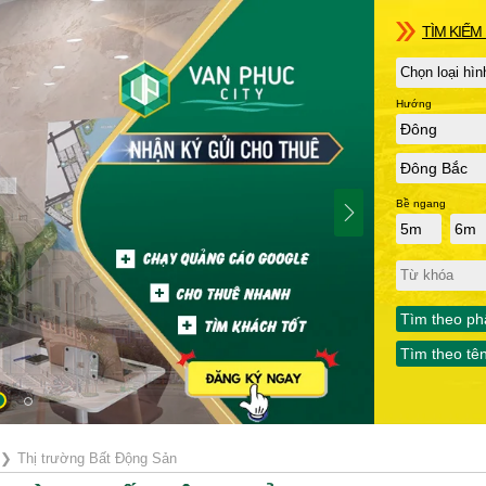
TÌM KIẾM 
Hướng
Đông
Đông Bắc
Bề ngang
5m
6m
Tìm theo ph
Tìm theo tê
❯
Thị trường Bất Động Sản