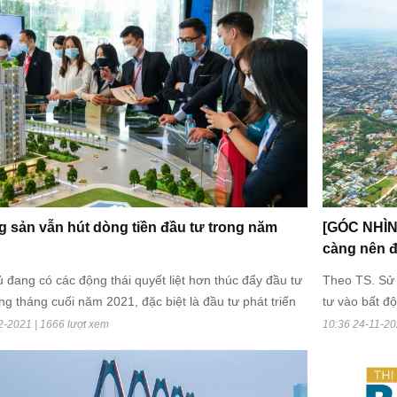
 hợp đồng mua bán.
các chính sác
toán để kích 
g sản vẫn hút dòng tiền đầu tư trong năm
[GÓC NHÌN]
càng nên đ
 đang có các động thái quyết liệt hơn thúc đẩy đầu tư
Theo TS. Sử 
g tháng cuối năm 2021, đặc biệt là đầu tư phát triển
tư vào bất đ
tầng nhằm thúc đẩy nền kinh tế hồi phục. Việc thúc
không nên sử 
2-2021 | 1666 lượt xem
10:36 24-11-20
triển cơ sở hạ tầng được đánh giá là có tác động trực
thị trường BĐS, sẽ trở thành động lực tăng trưởng chính
rong các năm tới.