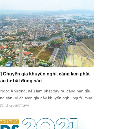
h bàn giao tốt hơn, hỗ trợ kéo dài tiến độ thanh
cầu thay vì giảm giá bán sơ cấp.
 Chuyên gia khuyến nghị, càng lạm phát
ầu tư bất động sản
Ngọc Khương, nếu lạm phát xảy ra, càng nên đầu
ộng sản. Vị chuyên gia này khuyến nghị, người mua
dụng đòn bẩy tài chính bởi rủi ro lớn.
21 | 1728 lượt xem