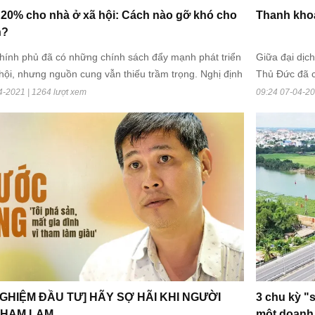
 20% cho nhà ở xã hội: Cách nào gỡ khó cho
Thanh khoả
n?
ính phủ đã có những chính sách đẩy mạnh phát triển
Giữa đại dịc
hội, nhưng nguồn cung vẫn thiếu trầm trọng. Nghị định
Thủ Đức đã có
n hành vẫn còn nút thắt đối với loại hình nhà ở này vì
4-2021 | 1264 lượt xem
09:24 07-04-20
cho cả ba phía…
NGHIỆM ĐẦU TƯ] HÃY SỢ HÃI KHI NGƯỜI
3 chu kỳ "
THAM LAM
một doanh