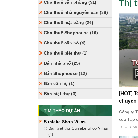
Thị 
Cho thuê văn phòng (51)
Cho thuê nhà nguyên căn (38)
Cho thuê mặt bằng (26)
Cho thuê Shophouse (16)
Cho thuê căn hộ (4)
Cho thuê biệt thự (1)
Bán nhà phố (25)
Bán Shophouse (12)
Bán căn hộ (1)
[HOT] T
Bán biệt thự (3)
chuyện 
TÌM THEO DỰ ÁN
Công ty T
của Tập đ
Sunlake Shop Villas
trước gần
10:30 13-0
Bán biệt thự Sunlake Shop Villas
đất 3-12 
(1)