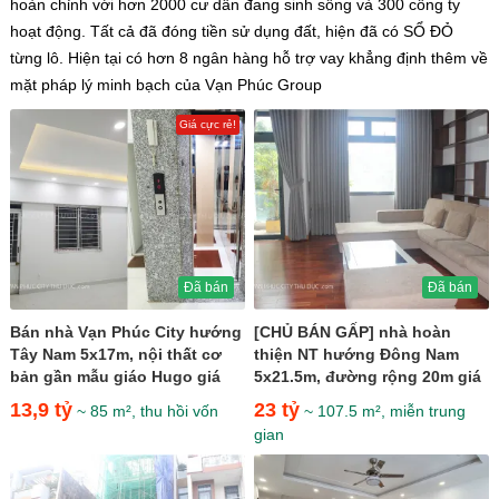
hoàn chỉnh với hơn 2000 cư dân đang sinh sống và 300 công ty
hoạt động. Tất cả đã đóng tiền sử dụng đất, hiện đã có SỔ ĐỎ
từng lô. Hiện tại có hơn 8 ngân hàng hỗ trợ vay khẳng định thêm về
mặt pháp lý minh bạch của Vạn Phúc Group
Giá cực rẻ!
Đã bán
Đã bán
Bán nhà Vạn Phúc City hướng
[CHỦ BÁN GẤP] nhà hoàn
Tây Nam 5x17m, nội thất cơ
thiện NT hướng Đông Nam
bản gần mẫu giáo Hugo giá
5x21.5m, đường rộng 20m giá
13,9 tỷ
chỉ 23 tỷ
13,9 tỷ
23 tỷ
~ 85 m², thu hồi vốn
~ 107.5 m², miễn trung
gian