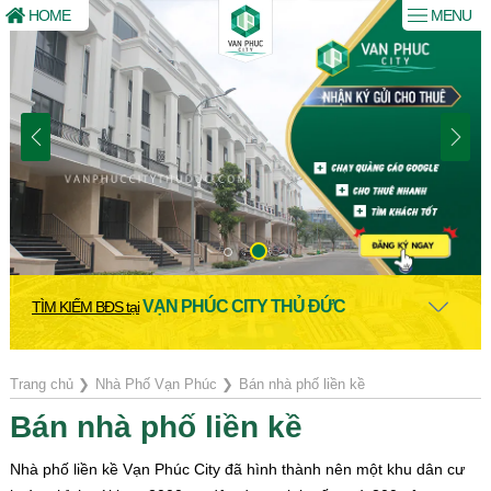
HOME
MENU
VẠN PHÚC CITY THỦ ĐỨC
TÌM KIẾM BĐS tại
Trang chủ
❯
Nhà Phố Vạn Phúc
❯
Bán nhà phố liền kề
Bán nhà phố liền kề
Nhà phố liền kề Vạn Phúc City đã hình thành nên một khu dân cư