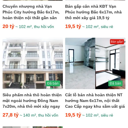
Chuyển nhượng nhà Vạn
Bán gấp căn nhà KĐT Vạn
Phúc City hướng Bắc 6x17m,
Phúc hướng Bắc 6x17m, nhà
hoàn thiện nội thất gần sân
thô mới xây giá 19,5 tỷ
tennis giá 20 tỷ
20 tỷ
19,5 tỷ
~ 102 m², thu hồi vốn
~ 102 m², siêu rẻ
Bán gấp!
Đã bán
Đã bán
Siêu phẩm nhà thô hoàn thiện
Cắt lỗ bán nhà hoàn thiện NT
mặt ngoài hướng Đông Nam
hướng Nam 6x17m, nội thất
7x20m, nhà thô mới xây ngay
Cao Cấp ngay khu sầm uất giá
khu sầm uất giá 27,8...
19,5 tỷ
27,8 tỷ
19,5 tỷ
~ 140 m², thu hồi vốn
~ 102 m², siêu rẻ