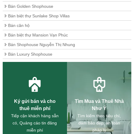
Bán Golden Shophouse
Bán biệt thự Sunlake Shop Villas
Bán căn hộ
Bán biệt thự Mansion Vạn Phúc
Bán Shophouse Nguyễn Thị Nhung
Bán Luxury Shophouse
Ký gửi bán và cho
Tìm Mua và Thuê Nhà
thuê miễn phí
Như Ý
Tiếp cận khách hàng sẵn
Tìm kiếm theo tiêu chí,
có, Quảng cáo tin đăng
đảm bảo đẹp, an toàn
miễn phí
pháp lý