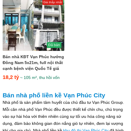
Giá thấp nhất
Đã bán
Bán nhà KĐT Vạn Phúc hướng
Đông Nam 5x21m, full nội thất
cạnh bệnh viện Quốc Tế giá
18,2 tỷ
18,2 tỷ
~ 105 m², thu hồi vốn
Bán nhà phố liền kề Vạn Phúc City
Nhà phố là sản phẩm tâm huyết của chủ đầu tư Vạn Phúc Group.
Mỗi căn nhà phố Vạn Phúc đều được thiết kế chỉn chu, chú trọng
vào sự hài hòa với thiên nhiên cùng sự tối ưu hóa công năng sử
dụng, đảm bảo không gian đón nắng gió tự nhiên, đem lại vượng
khí cho gia chủ. Nhà phố liền kề
khu đô thị Vạn Phúc City
đã hình