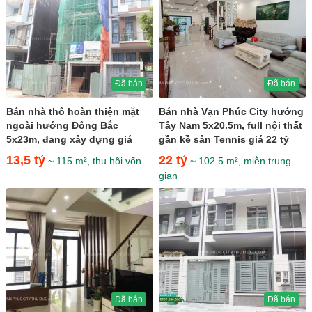
Đã bán
Đã bán
Bán nhà thô hoàn thiện mặt
Bán nhà Vạn Phúc City hướng
ngoài hướng Đông Bắc
Tây Nam 5x20.5m, full nội thất
5x23m, đang xây dựng giá
gần kề sân Tennis giá 22 tỷ
13,5 tỷ
13,5 tỷ
22 tỷ
~ 115 m², thu hồi vốn
~ 102.5 m², miễn trung
gian
Đã bán
Đã bán