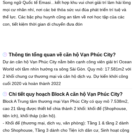
Song ngữ Quốc tế Emasi…kết hợp khu vui chơi giải trí làm hài lòng
mọi cư nhân nhí, nơi các bé thỏa sức vui đùa phát triển trí tuệ và
thể lực. Các bậc phụ huynh cũng an tâm về nơi học tập của các
con, tiết kiệm thời gian di chuyển đưa đón
Thông tin tổng quan về căn hộ Vạn Phúc City?
Dự án căn hộ Vạn Phúc City nằm bên cạnh công viên giải trí Ocean
World với tầm nhìn hướng ra sông Sài Gòn. Quy mô: 17.581m2 với
2 khối chung cư thương mại và căn hộ dịch vụ. Dự kiến khởi công
cuối 2020 và hoàn thành 2022
Chi tiết quy hoạch Block A căn hộ Vạn Phúc City?
Block A Trung tâm thương mại Vạn Phúc City có quy mô 7.538m2,
cao 21 tầng được thiết kế chia thành 2 khối: khối đế (Shophouse,
tiện ích), khối tháp (căn hộ).
- Khối đế (thương mại, dịch vụ, văn phòng): Tầng 1 & tầng 2 dành
cho Shophouse, Tầng 3 dành cho Tiện ích dân cư, Sinh hoạt cộng