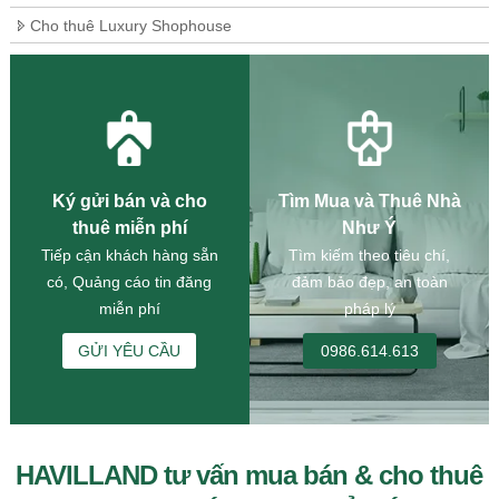
Cho thuê Luxury Shophouse
Ký gửi bán và cho
Tìm Mua và Thuê Nhà
thuê miễn phí
Như Ý
Tiếp cận khách hàng sẵn
Tìm kiếm theo tiêu chí,
có, Quảng cáo tin đăng
đảm bảo đẹp, an toàn
miễn phí
pháp lý
GỬI YÊU CẦU
0986.614.613
HAVILLAND tư vấn mua bán & cho thuê