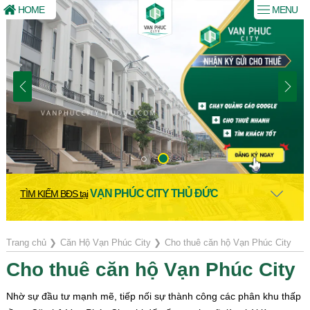
HOME
MENU
VẠN PHÚC CITY THỦ ĐỨC
TÌM KIẾM BĐS tại
Trang chủ
❯
Căn Hộ Vạn Phúc City
❯
Cho thuê căn hộ Vạn Phúc City
Cho thuê căn hộ Vạn Phúc City
Nhờ sự đầu tư mạnh mẽ, tiếp nối sự thành công các phân khu thấp