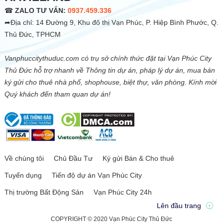
☎
ZALO TƯ VẤN:
0937.459.336
➦Địa chỉ: 14 Đường 9, Khu đô thị Vạn Phúc, P. Hiệp Bình Phước, Q.
Thủ Đức, TPHCM
Vanphuccitythuduc.com có trụ sở chính thức đặt tại Vạn Phúc City
Thủ Đức hỗ trợ nhanh về Thông tin dự án, pháp lý dự án, mua bán
ký gửi cho thuê nhà phố, shophouse, biệt thự, văn phòng. Kính mời
Quý khách đến tham quan dự án!
Về chúng tôi
Chủ Đầu Tư
Ký gửi Bán & Cho thuê
Tuyển dụng
Tiến độ dự án Vạn Phúc City
Thị trường Bất Động Sản
Vạn Phúc City 24h
Lên đầu trang
COPYRIGHT © 2020 Vạn Phúc City Thủ Đức