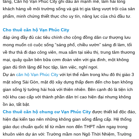
tầng, Căn hộ Vạn Phúc City ghi dấu ấn mạnh mẽ, làm hài lòng
khách hàng về môi trường sống và giá trị gia tăng vượt trội của sản
phẩm, minh chứng thiết thực cho uy tín, năng lực của chủ đầu tư.
Cho thuê căn hộ Vạn Phúc City
đáp ứng đầy đủ các tiêu chính cho cộng đồng dân cư thượng lưu
mong muốn có cuộc sống “sáng phố, chiều vườn” sáng đi làm, tối
về thư thả đi dạo công viên, mua sắm tại siêu thị, trung tâm thương
mại, quây quần bên bữa cơm đoàn viên với gia đình, một không
gian đủ tĩnh lặng để học tập, làm việc, nghỉ ngơi.
Dự án
căn hộ Vạn Phúc City
với lợi thế nằm trong khu đô thị giáo 3
mặt sông Sài Gòn, mật độ xây dựng thấp đem đến cho bạn không
gian sống lý tưởng hài hoà với thiên nhiên. Bên cạnh đó là tiện ích
nội khu cao cấp với thành phần dân trí cao hiện đại nhưng không
ồn ào, tất bật.
Cho thuê căn hộ chung cư Vạn Phúc City
được thiết kế độc đáo,
hiện đại kiến tạo nên những không gian sống đẳng cấp. Hệ thống
giáo dục chuẩn quốc tế từ mầm non đến THPT nằm ngay trong
khuôn viên dự án với: Trường mầm non Ngô Thời Nhiệm, Trường