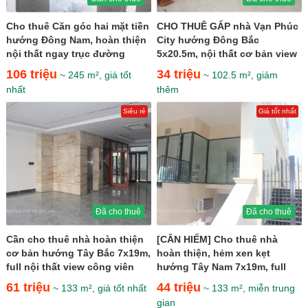
Cho thuê Căn góc hai mặt tiền
CHO THUÊ GẤP nhà Vạn Phúc
hướng Đông Nam, hoàn thiện
City hướng Đông Bắc
nội thất ngay trục đường
5x20.5m, nội thất cơ bản view
thương mại sầm...
hồ bơi giá 34 triệu
106 triệu
34 triệu
~ 245 m², giá tốt
~ 102.5 m², giảm
nhất
thêm
Siêu rẻ
Giá tốt nhất
Đã cho thuê
Đã cho thuê
Cần cho thuê nhà hoàn thiện
[CĂN HIẾM] Cho thuê nhà
cơ bản hướng Tây Bắc 7x19m,
hoàn thiện, hẻm xen kẹt
full nội thất view công viên
hướng Tây Nam 7x19m, full
giá cực rẻ 61...
nội thất ngay kênh Sông
61 triệu
44 triệu
~ 133 m², giá tốt nhất
~ 133 m², miễn trung
Trăng...
gian