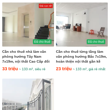
Giá cực rẻ!
Đã cho thuê
Đã cho thuê
Cần cho thuê nhà làm văn
Cần cho thuê từng tầng làm
phòng hướng Tây Nam
văn phòng hướng Bắc 7x19m,
7x19m, nội thất Cao Cấp đối
hoàn thiện nội thất gần kề
diện Kênh Sông Trăng giá 33...
Kênh Sông Trăng...
33 triệu
23 triệu
~ 133 m², siêu rẻ
~ 133 m², giá rẻ nhất