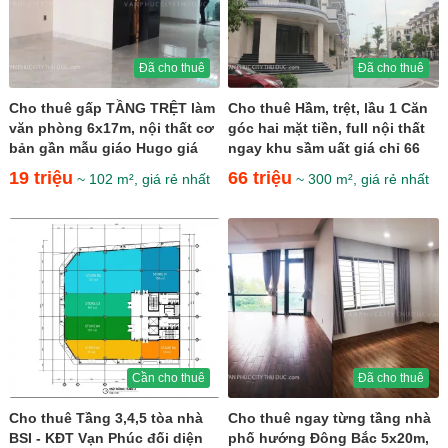
Đã cho thuê
Đã cho thuê
Cho thuê gấp TẦNG TRỆT làm
Cho thuê Hầm, trệt, lầu 1 Căn
văn phòng 6x17m, nội thất cơ
góc hai mặt tiền, full nội thất
bản gần mẫu giáo Hugo giá
ngay khu sầm uất giá chỉ 66
chỉ 19 triệu
triệu
19 triệu
66 triệu
~ 102 m², giá rẻ nhất
~ 300 m², giá rẻ nhất
Cần cho thuê
Đã cho thuê
Cho thuê Tầng 3,4,5 tòa nhà
Cho thuê ngay từng tầng nhà
BSI - KĐT Vạn Phúc đối diện
phố hướng Đông Bắc 5x20m,