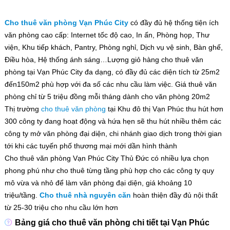
Cho thuê văn phòng Vạn Phúc City
có đầy đủ hệ thống tiện ích
văn phòng cao cấp: Internet tốc độ cao, In ấn, Phòng họp, Thư
viện, Khu tiếp khách, Pantry, Phòng nghỉ, Dịch vụ vệ sinh, Bàn ghế,
Điều hòa, Hệ thống ánh sáng…Lượng giỏ hàng cho thuê văn
phòng tại Vạn Phúc City đa dạng, có đầy đủ các diện tích từ 25m2
đến150m2 phù hợp với đa số các nhu cầu làm việc. Giá thuê văn
phòng chỉ từ 5 triệu đồng mỗi tháng dành cho văn phòng 20m2
Thị trường
cho thuê văn phòng
tại Khu đô thị Vạn Phúc thu hút hơn
300 công ty đang hoạt động và hứa hẹn sẽ thu hút nhiều thêm các
công ty mở văn phòng đại diện, chi nhánh giao dịch trong thời gian
tới khi các tuyến phố thương mại mới dần hình thành
Cho thuê văn phòng Vạn Phúc City Thủ Đức có nhiều lựa chọn
phong phú như cho thuê từng tầng phù hợp cho các công ty quy
mô vừa và nhỏ để làm văn phòng đại diện, giá khoảng 10
triệu/tầng.
Cho thuê nhà nguyên căn
hoàn thiện đầy đủ nội thất
từ 25-30 triệu cho nhu cầu lớn hơn
Bảng giá cho thuê văn phòng chi tiết tại Vạn Phúc