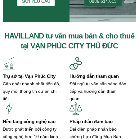
GỬI YÊU CẦU
0986.614.613
HAVILLAND tư vấn mua bán & cho thuê
tại VẠN PHÚC CITY THỦ ĐỨC
Trụ sở tại Vạn Phúc City
Hướng dẫn tham quan
Cập nhật nhanh nhất tiến độ,
Đội ngũ tư vấn sẵn sàng đón
quy mô, thông tin dự án chi
tiếp và hướng dẫn tham
tiết
quan
Nền tảng công nghệ cao
Pháp nhân đảm bảo
Được phát triển bởi công ty
Đại diện pháp nhân bảo
công nghệ hơn 10 năm kinh
chứng hợp đồng Mua Bán -