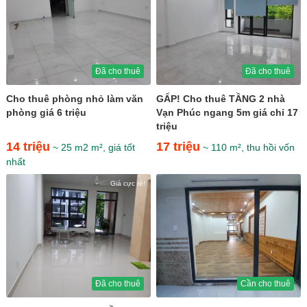
Đã cho thuê
Đã cho thuê
Cho thuê phòng nhỏ làm văn
GẤP! Cho thuê TẦNG 2 nhà
phòng giá 6 triệu
Vạn Phúc ngang 5m giá chỉ 17
triệu
14 triệu
17 triệu
~ 25 m2 m², giá tốt
~ 110 m², thu hồi vốn
nhất
Giá cực rẻ!
Đã cho thuê
Cần cho thuê