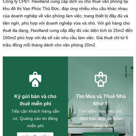
Công ty CPĐT Havilland cung cấp dịch vụ cho thuê văn phòng tại
khu đô thị Vạn Phúc Thủ Đức, đáp ứng nhiều nhu cầu khác nhau
của doanh nghiệp về văn phòng làm việc, trang thiết bị đầy đủ và
tiện nghi, phù hợp với doanh nghiệp vừa và nhỏ. Với giỏ hàng cho
thuê đa dạng, Havilland cung cấp đầy đủ các diện tích từ 25m2 đến
150m2 phù hợp với đa số các nhu cầu làm việc. Giá thuê chỉ từ 5
triệu đồng mỗi tháng dành cho văn phòng 20m2
Ký gửi bán và cho
Tìm Mua và Thuê Nhà
thuê miễn phí
Như Ý
Tiếp cận khách hàng sẵn
Tìm kiếm theo tiêu chí,
có, Quảng cáo tin đăng
đảm bảo đẹp, an toàn
miễn phí
pháp lý