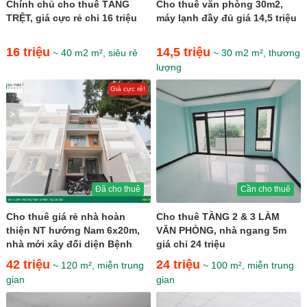
Chính chủ cho thuê TẦNG
Cho thuê văn phòng 30m2,
TRỆT, giá cực rẻ chỉ 16 triệu
máy lạnh đầy đủ giá 14,5 triệu
16 triệu
14,5 triệu
~ 40 m2 m², siêu rẻ
~ 30 m2 m², thương
lượng
Giá cực rẻ!
Đã cho thuê
Cần cho thuê
Cho thuê giá rẻ nhà hoàn
Cho thuê TẦNG 2 & 3 LÀM
thiện NT hướng Nam 6x20m,
VĂN PHÒNG, nhà ngang 5m
nhà mới xây đối diện Bệnh
giá chỉ 24 triệu
Viện giá 42 triệu
42 triệu
24 triệu
~ 120 m², miễn trung
~ 100 m², miễn trung
gian
gian