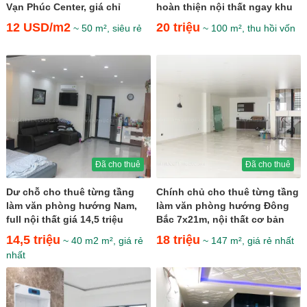
Vạn Phúc Center, giá chỉ
hoàn thiện nội thất ngay khu
12$/m2
sầm uất giá 20...
12 USD/m2
20 triệu
~ 50 m², siêu rẻ
~ 100 m², thu hồi vốn
Đã cho thuê
Đã cho thuê
Dư chỗ cho thuê từng tầng
Chính chủ cho thuê từng tầng
làm văn phòng hướng Nam,
làm văn phòng hướng Đông
full nội thất giá 14,5 triệu
Bắc 7x21m, nội thất cơ bản
giá 18 triệu
14,5 triệu
18 triệu
~ 40 m2 m², giá rẻ
~ 147 m², giá rẻ nhất
nhất