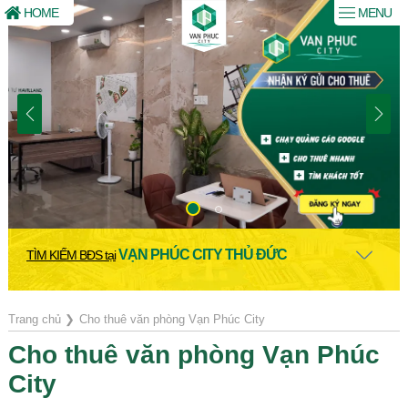
HOME
MENU
VẠN PHÚC CITY THỦ ĐỨC
TÌM KIẾM BĐS tại
Trang chủ
❯
Cho thuê văn phòng Vạn Phúc City
Cho thuê văn phòng Vạn Phúc
City