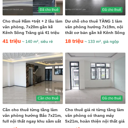
Đã cho thuê
Đã cho thuê
Cho thuê Hầm +trệt + 2 lầu làm
Dư chỗ cho thuê TẦNG 1 làm
văn phòng, 7x20m gần kề
văn phòng hướng 7x19m, nội
Kênh Sông Trăng giá 41 triệu
thất cơ bản gần kề Kênh Sông
Trăng giá 18 triệu
41 triệu
18 triệu
~ 140 m², siêu rẻ
~ 133 m², giá ngộp
Cần cho thuê
Đã cho thuê
Cần cho thuê từng tầng làm
Cho thuê giá rẻ từng tầng làm
văn phòng hướng Bắc 7x21m,
văn phòng có thang máy
full nội thất ngay khu sầm uất
5x21m, hoàn thiện nội thất giá
giá 24 triệu
28 triệu