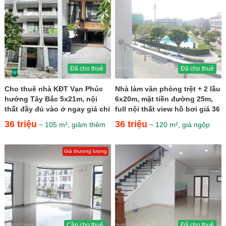
Đã cho thuê
Đã cho thuê
Cho thuê nhà KĐT Vạn Phúc
Nhà làm văn phòng trệt + 2 lầu
hướng Tây Bắc 5x21m, nội
6x20m, mặt tiền đường 25m,
thất đầy đủ vào ở ngay giá chỉ
full nội thất view hồ bơi giá 36
36 triệu
triệu
36 triệu
36 triệu
~ 105 m², giảm thêm
~ 120 m², giá ngộp
Giá thương lượng
Cần cho thuê
Đã cho thuê