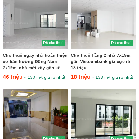
Đã cho thuê
Đã cho thuê
Cho thuê ngay nhà hoàn thiện
Cho thuê Tầng 2 nhà 7x19m,
cơ bản hướng Đông Nam
gần Vietcombank giá cực rẻ
7x19m, nhà mới xây gần kề
18 triệu
Kênh Sông Trăng giá 46...
46 triệu
18 triệu
~ 133 m², giá rẻ nhất
~ 133 m², giá rẻ nhất
Đã cho thuê
Đã cho thuê