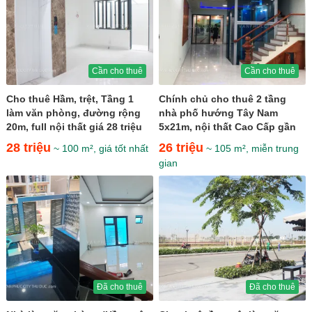
Cần cho thuê
Cần cho thuê
Cho thuê Hầm, trệt, Tầng 1
Chính chủ cho thuê 2 tầng
làm văn phòng, đường rộng
nhà phố hướng Tây Nam
20m, full nội thất giá 28 triệu
5x21m, nội thất Cao Cấp gần
sân tennis giá 26 triệu
28 triệu
26 triệu
~ 100 m², giá tốt nhất
~ 105 m², miễn trung
gian
Đã cho thuê
Đã cho thuê