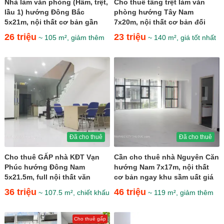
Nhà làm văn phòng (Hầm, trệt,
Cho thuê tầng trệt làm văn
lầu 1) hướng Đông Bắc
phòng hướng Tây Nam
5x21m, nội thất cơ bản gần
7x20m, nội thất cơ bản đối
trường Emasi giá 26...
diện Kênh Sông Trăng giá 23...
26 triệu
23 triệu
~ 105 m², giảm thêm
~ 140 m², giá tốt nhất
Đã cho thuê
Đã cho thuê
Cho thuê GẤP nhà KĐT Vạn
Cần cho thuê nhà Nguyên Căn
Phúc hướng Đông Nam
hướng Nam 7x17m, nội thất
5x21.5m, full nội thất văn
cơ bản ngay khu sầm uất giá
phòng giá 36 triệu
46 triệu
36 triệu
46 triệu
~ 107.5 m², chiết khấu
~ 119 m², giảm thêm
Cho thuê gấp