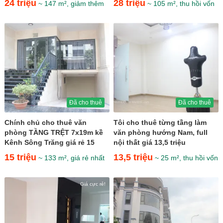
24 triệu
28 triệu
~ 147 m², giảm thêm
~ 105 m², thu hồi vốn
Đã cho thuê
Đã cho thuê
Chính chủ cho thuê văn
Tôi cho thuê từng tầng làm
phòng TẦNG TRỆT 7x19m kề
văn phòng hướng Nam, full
Kênh Sông Trăng giá rẻ 15
nội thất giá 13,5 triệu
triệu
15 triệu
13,5 triệu
~ 133 m², giá rẻ nhất
~ 25 m², thu hồi vốn
Giá cực rẻ!