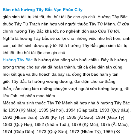
Bán nhà hướng Tây Bắc
Vạn Phúc City
giúp sinh tài, tụ khí tốt, thu hút tài lộc cho gia chủ. Hướng Tây Bắc
thuộc Tây Tứ Trạch nên hợp với người thuộc Tây Tứ Mệnh. Ở cửa
chính hướng Tây Bắc khá tốt, nó nghênh đón sao Cửu Tử tới.
Nghĩa là hướng Tây Bắc sẽ có lợi cho những việc như kết hôn, sinh
con, có thể sinh được quý tử. Nhà hướng Tây Bắc giúp sinh tài, tụ
khí tốt, thu hút tài lộc cho gia chủ
Hướng Tây Bắc
là hướng đón nắng vào buổi chiều. Đây là hướng
tượng trưng cho sự vật đã hoàn thành, tất cả đều đến tận cùng,
mọi kết quả và thu hoạch đã bày ra, đồng thời bao hàm ý tàn
giữ. Tây Bắc là hướng vượng dương, đại diện cho sự thẳng
thắn, sẵn sàng làm những chuyện vượt ngoài sức tưởng tượng, rất
liều lĩnh, có phần mạo hiểm
Một số năm sinh thuộc Tây Tứ Mệnh sẽ hợp nhà ở hướng Tây Bắc
là: 1999 (Kỷ Mão), 1995 (Ất hợi), 1994 (Giáp tuất), 1993 (Quý dậu),
1992 (Nhâm thân), 1989 (Kỷ Tỵ), 1985 (Ất Sửu), 1984 (Giáp Tý),
1983 (Quý Hợi), 1982 (Nhâm Tuất), 1979 (Kỷ Mùi), 1975 (Ất Mão),
1974 (Giáp Dần), 1973 (Quý Sửu), 1972 (Nhâm Tý), 1969 (Kỷ