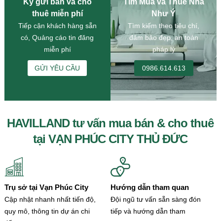
Ký gửi bán và cho
Tìm Mua và Thuê Nhà
thuê miễn phí
Như Ý
Tiếp cận khách hàng sẵn
Tìm kiếm theo tiêu chí,
có, Quảng cáo tin đăng
đảm bảo đẹp, an toàn
miễn phí
pháp lý
GỬI YÊU CẦU
0986.614.613
HAVILLAND tư vấn mua bán & cho thuê
tại VẠN PHÚC CITY THỦ ĐỨC
Trụ sở tại Vạn Phúc City
Hướng dẫn tham quan
Cập nhật nhanh nhất tiến độ,
Đội ngũ tư vấn sẵn sàng đón
quy mô, thông tin dự án chi
tiếp và hướng dẫn tham