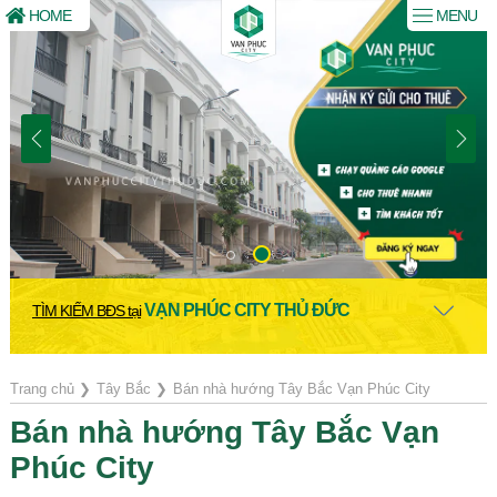
HOME
MENU
VẠN PHÚC CITY THỦ ĐỨC
TÌM KIẾM BĐS tại
Trang chủ
❯
Tây Bắc
❯
Bán nhà hướng Tây Bắc Vạn Phúc City
Bán nhà hướng Tây Bắc Vạn
Phúc City