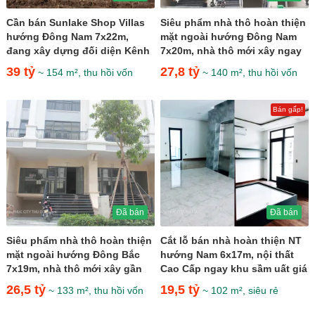
Cần bán Sunlake Shop Villas
Siêu phẩm nhà thô hoàn thiện
hướng Đông Nam 7x22m,
mặt ngoài hướng Đông Nam
đang xây dựng đối diện Kênh
7x20m, nhà thô mới xây ngay
Sông Trăng giá 39 tỷ
khu sầm uất giá 27,8...
39 tỷ
27,8 tỷ
~ 154 m², thu hồi vốn
~ 140 m², thu hồi vốn
Bán gấp!
Đã bán
Đã bán
Siêu phẩm nhà thô hoàn thiện
Cắt lỗ bán nhà hoàn thiện NT
mặt ngoài hướng Đông Bắc
hướng Nam 6x17m, nội thất
7x19m, nhà thô mới xây gần
Cao Cấp ngay khu sầm uất giá
kề Kênh Sông Trăng...
19,5 tỷ
26,5 tỷ
19,5 tỷ
~ 133 m², thu hồi vốn
~ 102 m², siêu rẻ