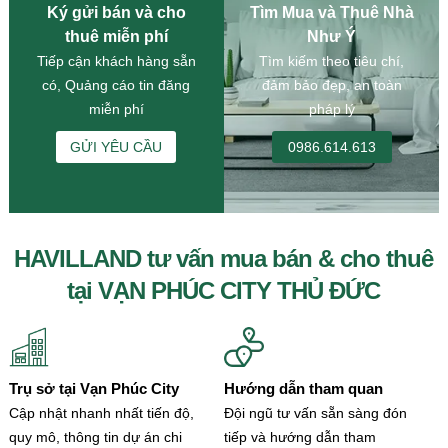
Ký gửi bán và cho
Tìm Mua và Thuê Nhà
thuê miễn phí
Như Ý
Tiếp cận khách hàng sẵn
Tìm kiếm theo tiêu chí,
có, Quảng cáo tin đăng
đảm bảo đẹp, an toàn
miễn phí
pháp lý
GỬI YÊU CẦU
0986.614.613
HAVILLAND tư vấn mua bán & cho thuê
tại VẠN PHÚC CITY THỦ ĐỨC
Trụ sở tại Vạn Phúc City
Hướng dẫn tham quan
Cập nhật nhanh nhất tiến độ,
Đội ngũ tư vấn sẵn sàng đón
quy mô, thông tin dự án chi
tiếp và hướng dẫn tham