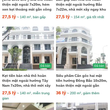
thiện mặt ngoài 7x20m, hẻm
thiện mặt ngoài hướng Bắc
xen kẹt thoáng mát gần công
7x22m, nhà mới xây ngay khu
viên giá cực rẻ...
sầm uất giá 27,5 tỷ
27,5 tỷ
27,5 tỷ
~ 140 m², bán gấp
~ 154 m², giá tốt nhất
Đã bán
Đã bán
Kẹt tiền bán nhà thô hoàn
Siêu phẩm Căn góc hai mặt
thiện mặt ngoài hướng Tây
tiền hướng Đông Bắc 10x20m,
Nam 7x20m, nhà thô mới xây
hoàn thiện mặt ngoài gần
ngay khu sầm uất giá...
Ocean World giá 36 tỷ
27,5 tỷ
36 tỷ
~ 140 m², miễn trung
~ 200 m², giảm thêm
gian