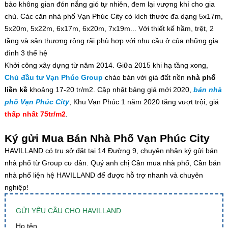
bảo không gian đón nắng gió tự nhiên, đem lại vượng khí cho gia
chủ. Các căn nhà phố Vạn Phúc City có kích thước đa dạng 5x17m,
5x20m, 5x22m, 6x17m, 6x20m, 7x19m... Với thiết kế hầm, trệt, 2
tầng và sân thượng rộng rãi phù hợp với nhu cầu ở của những gia
đình 3 thế hệ
Khởi công xây dựng từ năm 2014. Giữa 2015 khi hạ tầng xong,
Chủ đầu tư Vạn Phúc Group
chào bán với giá đất nền
nhà phố
liền kề
khoảng 17-20 tr/m2. Cập nhật bảng giá mới 2020,
bán nhà
phố Vạn Phúc City
, Khu Vạn Phúc 1 năm 2020 tăng vượt trội, giá
thấp nhất 75tr/m2
.
Ký gửi Mua Bán Nhà Phố Vạn Phúc City
HAVILLAND có trụ sở đặt tại 14 Đường 9, chuyên nhận ký gửi bán
nhà phố từ Group cư dân. Quý anh chị Cần mua nhà phố, Cần bán
nhà phố liện hệ HAVILLAND để được hỗ trợ nhanh và chuyên
nghiệp!
GỬI YÊU CẦU CHO HAVILLAND
Họ tên