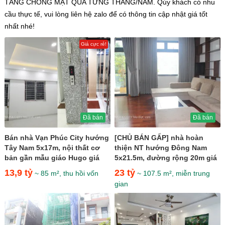
TĂNG CHÓNG MẶT QUA TỪNG THÁNG/NĂM. Qúy khách có nhu
cầu thực tế, vui lòng liên hệ zalo để có thông tin cập nhật giá tốt
nhất nhé!
Giá cực rẻ!
Đã bán
Đã bán
Bán nhà Vạn Phúc City hướng
[CHỦ BÁN GẤP] nhà hoàn
Tây Nam 5x17m, nội thất cơ
thiện NT hướng Đông Nam
bản gần mẫu giáo Hugo giá
5x21.5m, đường rộng 20m giá
13,9 tỷ
chỉ 23 tỷ
13,9 tỷ
23 tỷ
~ 85 m², thu hồi vốn
~ 107.5 m², miễn trung
gian