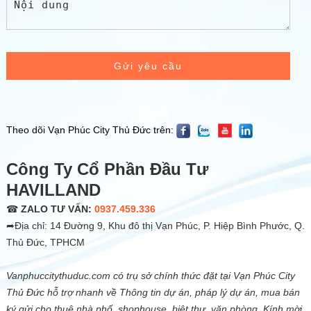
Gửi yêu cầu
Theo dõi Vạn Phúc City Thủ Đức trên:
Công Ty Cổ Phần Đầu Tư
HAVILLAND
☎
ZALO TƯ VẤN:
0937.459.336
➦Địa chỉ: 14 Đường 9, Khu đô thị Vạn Phúc, P. Hiệp Bình Phước, Q.
Thủ Đức, TPHCM
Vanphuccitythuduc.com có trụ sở chính thức đặt tại Vạn Phúc City
Thủ Đức hỗ trợ nhanh về Thông tin dự án, pháp lý dự án, mua bán
ký gửi cho thuê nhà phố, shophouse, biệt thự, văn phòng. Kính mời