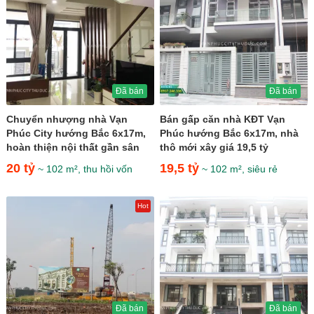
Đã bán
Đã bán
Chuyển nhượng nhà Vạn
Bán gấp căn nhà KĐT Vạn
Phúc City hướng Bắc 6x17m,
Phúc hướng Bắc 6x17m, nhà
hoàn thiện nội thất gần sân
thô mới xây giá 19,5 tỷ
tennis giá 20 tỷ
20 tỷ
19,5 tỷ
~ 102 m², thu hồi vốn
~ 102 m², siêu rẻ
Hot
Đã bán
Đã bán