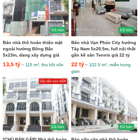
Đã bán
Đã bán
Bán nhà thô hoàn thiện mặt
Bán nhà Vạn Phúc City hướng
ngoài hướng Đông Bắc
Tây Nam 5x20.5m, full nội thất
5x23m, đang xây dựng giá
gần kề sân Tennis giá 22 tỷ
13,5 tỷ
13,5 tỷ
22 tỷ
~ 115 m², thu hồi vốn
~ 102.5 m², miễn trung
gian
Cần tiền bán GẤP
Đã bán
Đã bán
[CHỦ BÁN GẤP] Nhà thô hoàn
Bán gấp căn nhà thô hoàn