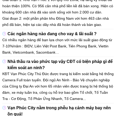
hoàn thiện 100%. Có 956 căn nhà phố liền kề đã bán xong. Hiện có
khoảng 600 căn nhà đã vào sinh sống với hơn 2.000 cư dân.
​​​​​​​Giai đoạn 2: một phần phân khu Đông Nam với hơn 463 căn nhà
phố đã bán, hiện tại các dãy nhà đã hoàn thành và bàn giao.
Các ngân hàng nào đang cho vay & lãi suất ?
Có nhiều ngân hàng để bạn lựa chọn với mức lãi suất giao động từ
7-10%/năm : BIDV, Liên Việt Post Bank, Tiên Phong Bank, Viettin
Bank, Vietcombank, Sacombank…
Nhà thầu ra vào phức tạp vậy CĐT có biện pháp gì để
kiểm soát an ninh?
KĐT Vạn Phúc City Thủ Đức được trang bị kiểm soát bằng hệ thống
Camera Full toàn tuyến. Đội ngũ An Ninh - Bảo Vệ chuyên nghiệp
của Công ty Đại An với hơn 65 nhân viên được trang bị hệ thống bộ
đàm, xe máy tuần tra, công cụ hỗ trợ bao gồm Tổ chốt, Tổ Tuần
Tra - Cơ Động, Tổ Phản Ứng Nhanh, Tổ Camera...
Vạn Phúc City nằm trong phễu hạ cánh máy bay nên
ồn quá!