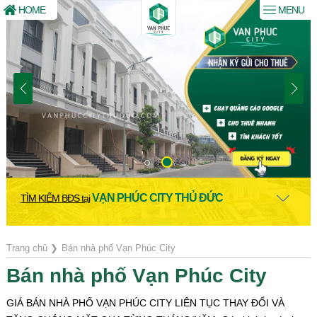
HOME
MENU
VẠN PHÚC CITY THỦ ĐỨC
TÌM KIẾM BĐS tại
Trang chủ
❯
Bán nhà phố Vạn Phúc City
Bán nhà phố Vạn Phúc City
GIÁ BÁN NHÀ PHỐ VẠN PHÚC CITY LIÊN TỤC THAY ĐỔI VÀ