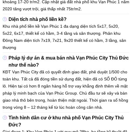
khoảng 17-20 tr/m2. Cập nhật giá đất nhà phố khu Vạn Phúc 1 năm
2020 tăng vượt trội, giá thấp nhất 75tr/m2.
Diện tích nhà phố liền kề?
Khu nhà phố liền kề Vạn Phúc 1 đa dạng diện tích 5x17, 5x20,
5x22, 6x17, thiết kế có hầm, 3-4 tầng và sân thượng. Phân khu
Đông Nam diện tích 7x19, 7x21, 9x20 thiết kế có hầm, 3 tầng, sân
thượng
Pháp lý dự án & mua bán nhà Vạn Phúc City Thủ Đức
như thế nào?
KĐT Vạn Phúc City đã có quyết định giao đất, phê duyệt 1/500 cho
toàn khu. Tất cả đã đóng tiền sử dụng đất, hiện đã có SỔ ĐỎ từng
lô. Hiện tại có hơn 8 ngân hàng hỗ trợ vay khẳng định thêm về mặt
pháp lý minh bạch của Vạn Phúc Group. Chủ đầu tư sẽ xây và bàn
giao nhà thô bên trong, hoàn thiện mặt ngoài. Thời gian ra sổ hồng
trong vòng 8 – 12 tháng kể từ lúc hoàn công căn nhà.
Tình hình dân cư ở khu nhà phố Vạn Phúc City Thủ
Đức?
Giai đoạn 1: Khu Vạn Phúc 1 với quy mô 28ha, hạ tầng kỹ thuật đã