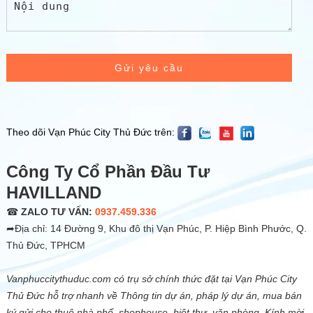
Gửi yêu cầu
Theo dõi Vạn Phúc City Thủ Đức trên:
Công Ty Cổ Phần Đầu Tư
HAVILLAND
☎
ZALO TƯ VẤN:
0937.459.336
➦Địa chỉ: 14 Đường 9, Khu đô thị Vạn Phúc, P. Hiệp Bình Phước, Q.
Thủ Đức, TPHCM
Vanphuccitythuduc.com có trụ sở chính thức đặt tại Vạn Phúc City
Thủ Đức hỗ trợ nhanh về Thông tin dự án, pháp lý dự án, mua bán
ký gửi cho thuê nhà phố, shophouse, biệt thự, văn phòng. Kính mời