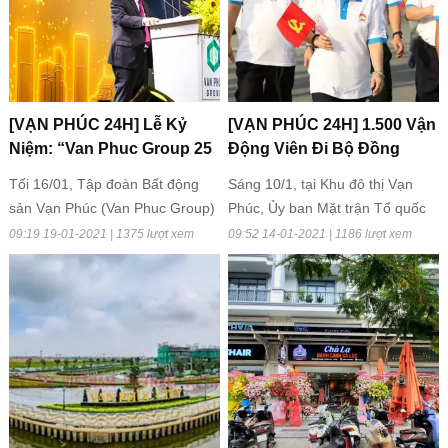
[VẠN PHÚC 24H] Lễ Kỷ
[VẠN PHÚC 24H] 1.500 Vận
Niệm: “Van Phuc Group 25
Động Viên Đi Bộ Đồng
Năm - Vươn Tầm Cao Mới”
Hành, Góp Hơn 3,9 Tỷ
Tối 16/01, Tập đoàn Bất động
Sáng 10/1, tại Khu đô thị Vạn
Đồng Chăm Lo Cho Bà
sản Vạn Phúc (Van Phuc Group)
Phúc, Ủy ban Mặt trận Tổ quốc
Con Nghèo
đã tổ chức lễ kỷ niệm 25 năm
Việt Nam quận Thủ Đức tổ chức
09:19 19-01-2021 | 1375 lượt xem
09:52 14-01-2021 | 1186 lượt xem
Thành lập Tập đoàn (1995 -
chương trình đi bộ đồng hành
2020) tại Quảng trường
“Thủ Đức nghĩa tình” gây quỹ
Diamond – Khu đô thị Vạn Phúc.
chăm lo bà con nghèo.