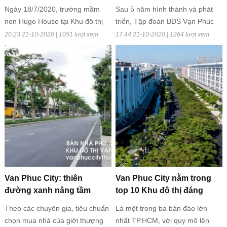
Ngày 18/7/2020, trường mầm
Sau 5 năm hình thành và phát
non Hugo House tại Khu đô thị
triển, Tập đoàn BĐS Vạn Phúc
Vạn Phúc đã tổ chức Ngày hội
đã đổ nguồn lực đầu tư hơn
20:23 21-10-2020 | 1051 lượt xem
17:44 21-10-2020 | 1264 lượt xem
Hugo và các bạn. Đây là sự kiện
10.000 tỉ đồng, chuyển mình
mở màn cho chuỗi ngày hội liên
phát triển thần tốc, đưa KĐT Vạn
tục diễn ra tại trường chào đón
Phúc trở thành đại đô thị ven
ba mẹ và các bé tới tham quan,
sông đáng sống tại TP.HCM.
trải nghiệm và hoàn tất thủ tục
đăng ký cho các bé theo học.
Van Phuc City: thiên
Van Phuc City nằm trong
đường xanh nâng tầm
top 10 Khu đô thị đáng
cuộc sống
sống nhất Việt Nam
Theo các chuyên gia, tiêu chuẩn
Là một trong ba bán đảo lớn
chọn mua nhà của giới thượng
nhất TP.HCM, với quy mô lên