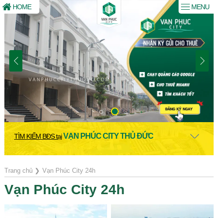
HOME
MENU
VẠN PHÚC CITY THỦ ĐỨC
TÌM KIẾM BĐS tại
Trang chủ
❯
Vạn Phúc City 24h
Vạn Phúc City 24h