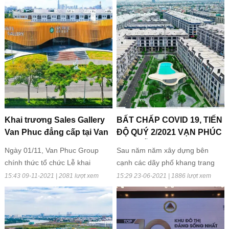
Khai trương Sales Gallery
BẤT CHẤP COVID 19, TIẾN
Van Phuc đẳng cấp tại Van
ĐỘ QUÝ 2/2021 VẠN PHÚC
Phuc City
CITY VẪN HOÀNH TRÁNG
Ngày 01/11, Van Phuc Group
Sau năm năm xây dựng bên
QUẠ
chính thức tổ chức Lễ khai
cạnh các dãy phố khang trang
trương Sales Gallery Van Phuc
đang từng bước hình thành thì
15:43 09-11-2021 | 2081 lượt xem
15:29 23-06-2021 | 1886 lượt xem
phục vụ nhu cầu kinh doanh của
những công trình tiện ích nội khu
tập đoàn. Công trình có kiến trúc
bề thế cũng dần lộ diện tô điểm
độc đáo, không gian sang trọng
cho đại đô thị Vạn Phúc City
và đẳng cấp được hoàn thành
thêm phần hiện đại. Khu đô thị