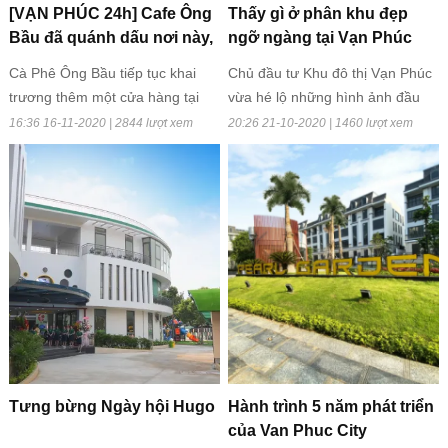
[VẠN PHÚC 24h] Cafe Ông
Thấy gì ở phân khu đẹp
Bầu đã quánh dấu nơi này,
ngỡ ngàng tại Vạn Phúc
vừa ngon vừa rẻ !
City?
Cà Phê Ông Bầu tiếp tục khai
Chủ đầu tư Khu đô thị Vạn Phúc
trương thêm một cửa hàng tại
vừa hé lộ những hình ảnh đầu
Thủ Đức và đã nhận được sự
tiên về phân khu này. Theo đó,
16:36 16-11-2020 | 2844 lượt xem
20:26 21-10-2020 | 1460 lượt xem
ủng hộ của rất nhiều khách hàng
tiểu khu Sunlake Shop Villas tọa
tại Khu Đô Thị Vạn Phúc
lạc tại trung tâm bán đảo xanh
Van Phuc City, ngay bên Hồ Đại
Nhật và Kênh Sông Trăng, kết
nối trực tiếp với công viên
Diamond Park đang là tâm điểm
được giới đầu tư dành nhiều ưu
ái.
Tưng bừng Ngày hội Hugo
Hành trình 5 năm phát triển
của Van Phuc City