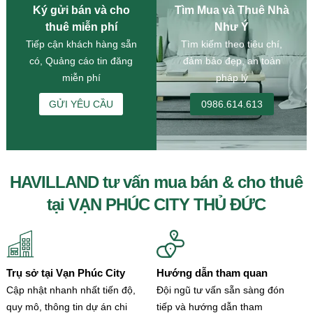
Ký gửi bán và cho
Tìm Mua và Thuê Nhà
thuê miễn phí
Như Ý
Tiếp cận khách hàng sẵn
Tìm kiếm theo tiêu chí,
có, Quảng cáo tin đăng
đảm bảo đẹp, an toàn
miễn phí
pháp lý
GỬI YÊU CẦU
0986.614.613
HAVILLAND tư vấn mua bán & cho thuê
tại VẠN PHÚC CITY THỦ ĐỨC
Trụ sở tại Vạn Phúc City
Hướng dẫn tham quan
Cập nhật nhanh nhất tiến độ,
Đội ngũ tư vấn sẵn sàng đón
quy mô, thông tin dự án chi
tiếp và hướng dẫn tham