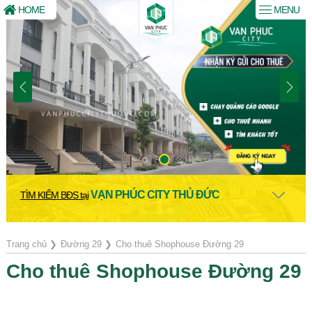
HOME
MENU
VẠN PHÚC CITY THỦ ĐỨC
TÌM KIẾM BĐS tại
Trang chủ
❯
Đường 29
❯
Cho thuê Shophouse Đường 29
Cho thuê Shophouse Đường 29