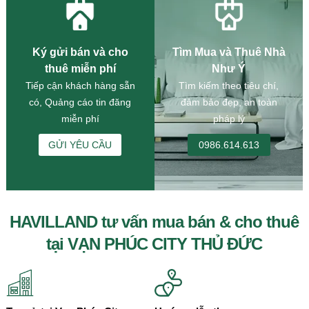
Ký gửi bán và cho
Tìm Mua và Thuê Nhà
thuê miễn phí
Như Ý
Tiếp cận khách hàng sẵn
Tìm kiếm theo tiêu chí,
có, Quảng cáo tin đăng
đảm bảo đẹp, an toàn
miễn phí
pháp lý
GỬI YÊU CẦU
0986.614.613
HAVILLAND tư vấn mua bán & cho thuê
tại VẠN PHÚC CITY THỦ ĐỨC