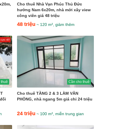
5x20m,
Cho thuê Nhà Vạn Phúc Thủ Đức
hướng Nam 6x20m, nhà mới xây view
công viên giá 48 triệu
48 triệu
~ 120 m², giảm thêm
 cực rẻ!
 thuê
Cần cho thuê
NT
Cho thuê TẦNG 2 & 3 LÀM VĂN
đối
PHÒNG, nhà ngang 5m giá chỉ 24 triệu
24 triệu
n
~ 100 m², miễn trung gian