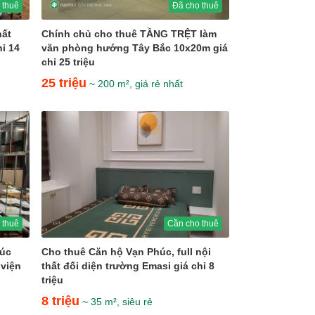
 thuê
Đã cho thuê
hất
Chính chủ cho thuê TẦNG TRỆT làm
ỉ 14
văn phòng hướng Tây Bắc 10x20m giá
chỉ 25 triệu
25 triệu
~ 200 m², giá rẻ nhất
 thuê
Cần cho thuê
húc
Cho thuê Căn hộ Vạn Phúc, full nội
 viện
thất đối diện trường Emasi giá chỉ 8
triệu
8 triệu
~ 35 m², siêu rẻ