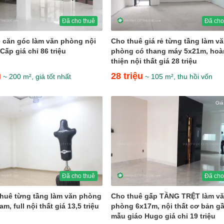
Đã cho thuê
Đã cho
 căn góc làm văn phòng nội
Cho thuê giá rẻ từng tầng làm v
Cấp giá chỉ 86 triệu
phòng có thang máy 5x21m, hoà
thiện nội thất giá 28 triệu
u
28 triệu
~ 200 m², giá tốt nhất
~ 105 m², thu hồi vốn
Giá
Đã cho thuê
Đã cho
thuê từng tầng làm văn phòng
Cho thuê gấp TẦNG TRỆT làm v
, full nội thất giá 13,5 triệu
phòng 6x17m, nội thất cơ bản g
mẫu giáo Hugo giá chỉ 19 triệu