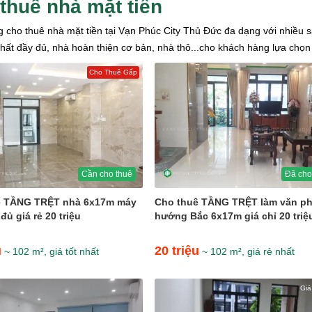
thuê nhà mặt tiền
g cho thuê nhà mặt tiền tại Vạn Phúc City Thủ Đức đa dạng với nhiều
 thất đầy đủ, nhà hoàn thiện cơ bản, nhà thô...cho khách hàng lựa chọn
Cho Thuê Gấp
Cần cho thuê
Đã cho
ê TẦNG TRỆT nhà 6x17m máy
Cho thuê TẦNG TRỆT làm văn p
đủ giá rẻ 20 triệu
hướng Bắc 6x17m giá chỉ 20 triệ
u
20 triệu
~ 102 m², giá tốt nhất
~ 102 m², giá rẻ nhất
Giá