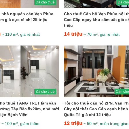
Đã cho thuê
Đã cho
 nhà nguyên căn Vạn Phúc
Cho thuê Căn hộ Vạn Phúc nội t
m giá cực rẻ chỉ 25 triệu
Cao Cấp ngay khu sầm uất giá ch
triệu
u
14 triệu
~ 110 m², giá rẻ nhất
~ 70 m², giá rẻ nhất
Đã cho thuê
Cần cho
cho thuê TẦNG TRỆT làm văn
Tôi cho thuê căn hộ 2PN, Vạn P
ướng Tây Bắc 5x20m, nhà mới
City nội thất Cao Cấp cạnh bệnh
diện Bệnh Viện
Quốc Tế giá chỉ 12 triệu
u
12 triệu
~ 100 m², giảm thêm
~ 50 m², miễn trung gian