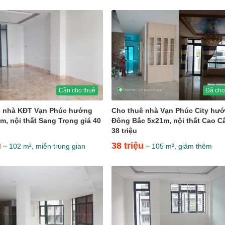
Cần cho thuê
Đã cho
ê nhà KĐT Vạn Phúc hướng
Cho thuê nhà Vạn Phúc City hư
m, nội thất Sang Trọng giá 40
Đông Bắc 5x21m, nội thất Cao C
38 triệu
u
38 triệu
~ 102 m², miễn trung gian
~ 105 m², giảm thêm