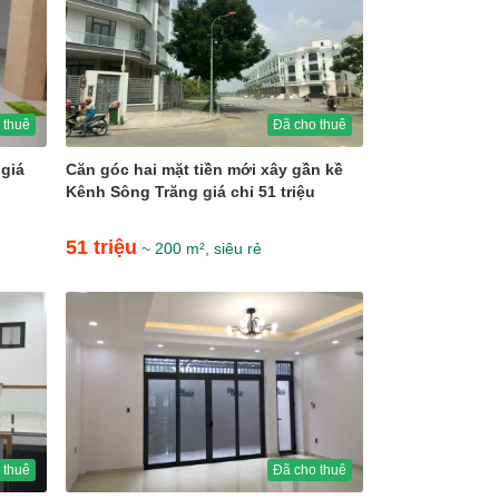
 thuê
Đã cho thuê
giá
Căn góc hai mặt tiền mới xây gần kề
Kênh Sông Trăng giá chỉ 51 triệu
51 triệu
~ 200 m², siêu rẻ
 thuê
Đã cho thuê