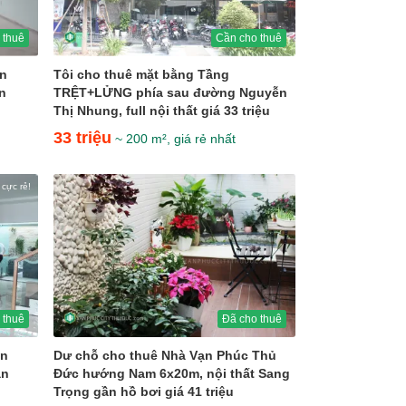
 thuê
Cần cho thuê
ăn
Tôi cho thuê mặt bằng Tầng
n
TRỆT+LỬNG phía sau đường Nguyễn
Thị Nhung, full nội thất giá 33 triệu
33 triệu
~ 200 m², giá rẻ nhất
 cực rẻ!
 thuê
Đã cho thuê
ăn
Dư chỗ cho thuê Nhà Vạn Phúc Thủ
ần
Đức hướng Nam 6x20m, nội thất Sang
Trọng gần hồ bơi giá 41 triệu