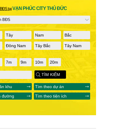
VẠN PHÚC CITY THỦ ĐỨC
BĐS tại
Tây
Nam
Bắc
Đông Nam
Tây Bắc
Tây Nam
7m
9m
10m
20m
TÌM KIẾM
ân khu
Tìm theo dự án
n đường
Tìm theo tiện ích