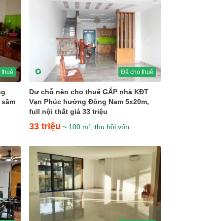
 thuê
Đã cho thuê
ng
Dư chỗ nên cho thuê GẤP nhà KĐT
u sầm
Vạn Phúc hướng Đông Nam 5x20m,
full nội thất giá 33 triệu
33 triệu
~ 100 m², thu hồi vốn