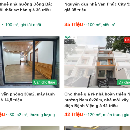
 thuê nhà hướng Đông Bắc
Nguyên căn nhà Vạn Phúc City 
i thất cơ bản giá 36 triệu
giá 35 triệu
u
35 triệu
~ 100 m², giá tốt nhất
~ 100 m², siêu rẻ
Giá
Cần cho thuê
Đã cho
 văn phòng 30m2, máy lạnh
Cho thuê giá rẻ nhà hoàn thiện 
á 14,5 triệu
hướng Nam 6x20m, nhà mới xây 
diện Bệnh Viện giá 42 triệu
iệu
42 triệu
~ 30 m2 m², thương lượng
~ 120 m², miễn trung gia