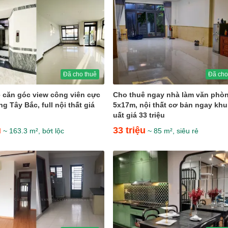
Đã cho thuê
Đã cho
 căn góc view công viên cực
Cho thuê ngay nhà làm văn phò
g Tây Bắc, full nội thất giá
5x17m, nội thất cơ bản ngay kh
uất giá 33 triệu
u
33 triệu
~ 163.3 m², bớt lộc
~ 85 m², siêu rẻ