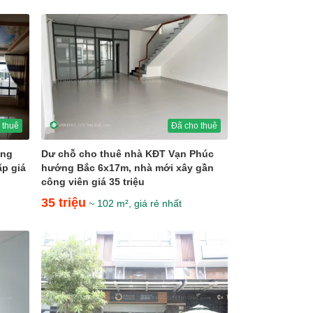
 thuê
Đã cho thuê
ớng
Dư chỗ cho thuê nhà KĐT Vạn Phúc
ấp giá
hướng Bắc 6x17m, nhà mới xây gần
công viên giá 35 triệu
35 triệu
~ 102 m², giá rẻ nhất