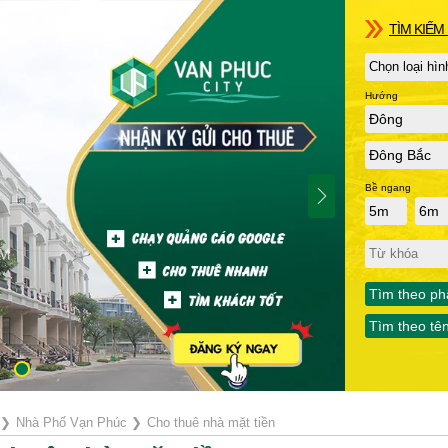
TÌM KIẾM 
Hướng
Đông
Đông Bắc
Bề ngang
5m
6m
Tìm theo ph
Tìm theo tê
❯
Nhà Phố Vạn Phúc
❯
Cho thuê nhà mặt tiền