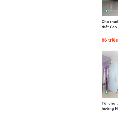
(1)
Đường 32
Đường 33
Cho thuê
Đường 34
thất Cao 
Đường 35
Đường 36
86 triệ
Đường 37
Đường 38
Đường 40
Đường 42
Đường 50
Đường 52
Đường 53
Đường 55
Tôi cho 
hướng Nam