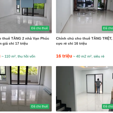
Đã cho thuê
Đã cho
o thuê TẦNG 2 nhà Vạn Phúc
Chính chủ cho thuê TẦNG TRỆT, 
 giá chỉ 17 triệu
cực rẻ chỉ 16 triệu
u
16 triệu
~ 110 m², thu hồi vốn
~ 40 m2 m², siêu rẻ
Đã cho thuê
Đã cho