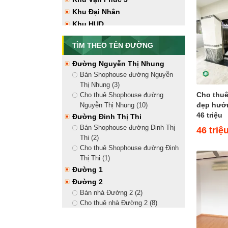
Vạn Phúc City (12)
Khu Đại Nhân
Tây Bắc
Khu HUD
Bán nhà hướng Tây Bắc Vạn
Phúc City (7)
TÌM THEO TÊN ĐƯỜNG
Cho thuê nhà hướng Tây Bắc Vạn
Phúc City (17)
Đường Nguyễn Thị Nhung
Tây Nam
Bán Shophouse đường Nguyễn
Bán nhà hướng Tây Nam Vạn
Thị Nhung (3)
Phúc City (9)
Cho thuê
Cho thuê Shophouse đường
Cho thuê nhà hướng Tây Nam
đẹp hướn
Nguyễn Thị Nhung (10)
Vạn Phúc City (17)
46 triệu
Đường Đinh Thị Thi
Bán Shophouse đường Đinh Thị
46 triệ
Thi (2)
Cho thuê Shophouse đường Đinh
Thị Thi (1)
Đường 1
Đường 2
Bán nhà Đường 2 (2)
Cho thuê nhà Đường 2 (8)
Đường 3
Đường 4