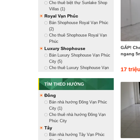
Cho thuê biệt thự Sunlake Shop
Villas (1)
Royal Vạn Phúc
Bán Shophouse Royal Vạn Phúc
(2)
Cho thuê Shophouse Royal Vạn
Phúc
GẤP! Ch
Luxury Shophouse
ngang 5m
Bán Luxury Shophouse Vạn Phúc
City (5)
Cho thuê Luxury Shophouse Vạn
17 triệ
Phúc City (18)
Golden Shophouse
TÌM THEO HƯỚNG
Bán Golden Shophouse Vạn Phúc
City (8)
Đông
Cho thuê Golden Shophouse Vạn
Bán nhà hướng Đông Vạn Phúc
Phúc City (13)
City (1)
Shophouse Nguyễn Thị Nhung
Cho thuê nhà hướng Đông Vạn
Bán Shophouse Nguyễn Thị
Phúc City
Nhung (2)
Tây
Cho thuê Shophouse Nguyễn Thị
Bán nhà hướng Tây Vạn Phúc
Nhung (10)