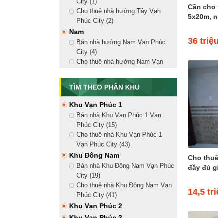
City (1)
Cần cho
Nhà Phố Vạn Phúc
Cho thuê nhà hướng Tây Vạn
5x20m, nộ
Bán nhà phố liền kề (15)
Phúc City (2)
Cho thuê nhà mặt tiền (41)
Nam
36 triệ
Căn Hộ Vạn Phúc City
Bán nhà hướng Nam Vạn Phúc
Bán căn hộ Vạn Phúc City (1)
City (4)
Cho thuê căn hộ Vạn Phúc City
Cho thuê nhà hướng Nam Vạn
Mansion Vạn Phúc
Phúc City (9)
Bắc
Bán biệt thự Mansion Vạn Phúc
TÌM THEO PHÂN KHU
(2)
Bán nhà hướng Bắc Vạn Phúc
Cho thuê biệt thự Mansion Vạn
City (4)
Khu Vạn Phúc 1
Phúc (1)
Cho thuê nhà hướng Bắc Vạn
Bán nhà Khu Vạn Phúc 1 Vạn
Phúc City (10)
Phúc City (15)
Đông Bắc
Cho thuê nhà Khu Vạn Phúc 1
Bán nhà hướng Đông Bắc Vạn
Vạn Phúc City (43)
Phúc City (5)
Khu Đông Nam
Cho thuê
Cho thuê nhà hướng Đông Bắc
Bán nhà Khu Đông Nam Vạn Phúc
đầy đủ gi
Vạn Phúc City (14)
City (19)
Đông Nam
Cho thuê nhà Khu Đông Nam Vạn
14,5 tr
Bán nhà hướng Đông Nam Vạn
Phúc City (41)
Phúc City (5)
Khu Vạn Phúc 2
Cho thuê nhà hướng Đông Nam
Khu Vạn Phúc 3