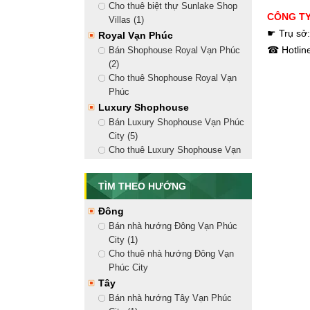
Cho thuê biệt thự Sunlake Shop
CÔNG TY
Villas (1)
☛ Trụ sở
Royal Vạn Phúc
☎ Hotline
Bán Shophouse Royal Vạn Phúc
(2)
Cho thuê Shophouse Royal Vạn
Phúc
Luxury Shophouse
Bán Luxury Shophouse Vạn Phúc
City (5)
Cho thuê Luxury Shophouse Vạn
Phúc City (18)
Golden Shophouse
TÌM THEO HƯỚNG
Bán Golden Shophouse Vạn Phúc
City (8)
Đông
Cho thuê Golden Shophouse Vạn
Bán nhà hướng Đông Vạn Phúc
Phúc City (13)
City (1)
Shophouse Nguyễn Thị Nhung
Cho thuê nhà hướng Đông Vạn
Bán Shophouse Nguyễn Thị
Phúc City
Nhung (2)
Tây
Cho thuê Shophouse Nguyễn Thị
Bán nhà hướng Tây Vạn Phúc
Nhung (10)