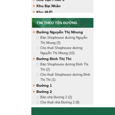
Vạn Phúc City (12)
Khu Đại Nhân
Tây Bắc
Khu HUD
Bán nhà hướng Tây Bắc Vạn
Phúc City (7)
TÌM THEO TÊN ĐƯỜNG
Cho thuê nhà hướng Tây Bắc Vạn
Phúc City (17)
Đường Nguyễn Thị Nhung
Tây Nam
Bán Shophouse đường Nguyễn
Bán nhà hướng Tây Nam Vạn
Thị Nhung (3)
Phúc City (9)
Cho thuê Shophouse đường
Cho thuê nhà hướng Tây Nam
Nguyễn Thị Nhung (10)
Vạn Phúc City (17)
Đường Đinh Thị Thi
Bán Shophouse đường Đinh Thị
Thi (2)
Cho thuê Shophouse đường Đinh
Thị Thi (1)
Đường 1
Đường 2
Bán nhà Đường 2 (2)
Cho thuê nhà Đường 2 (8)
Đường 3
Đường 4