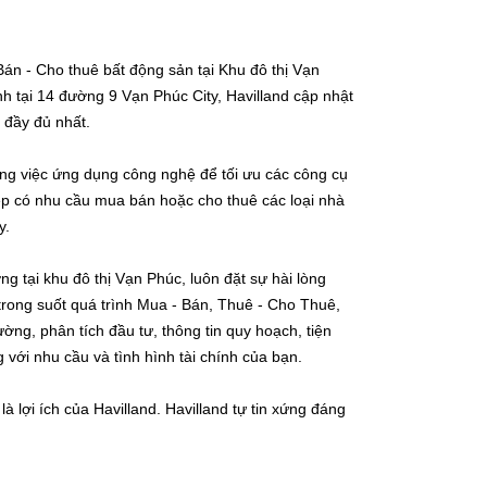
án - Cho thuê bất động sản tại Khu đô thị Vạn
h tại 14 đường 9 Vạn Phúc City, Havilland cập nhật
 đầy đủ nhất.
ong việc ứng dụng công nghệ để tối ưu các công cụ
ệp có nhu cầu mua bán hoặc cho thuê các loại nhà
y.
ng tại khu đô thị Vạn Phúc, luôn đặt sự hài lòng
 trong suốt quá trình Mua - Bán, Thuê - Cho Thuê,
ờng, phân tích đầu tư, thông tin quy hoạch, tiện
với nhu cầu và tình hình tài chính của bạn.
à lợi ích của Havilland. Havilland tự tin xứng đáng