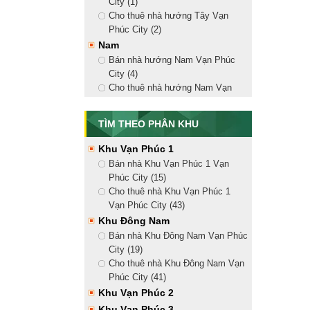
City (1)
Nhà Phố Vạn Phúc
Cho thuê nhà hướng Tây Vạn
Bán nhà phố liền kề (15)
Phúc City (2)
Cho thuê nhà mặt tiền (41)
Nam
Căn Hộ Vạn Phúc City
Bán nhà hướng Nam Vạn Phúc
Bán căn hộ Vạn Phúc City (1)
City (4)
Cho thuê căn hộ Vạn Phúc City
Cho thuê nhà hướng Nam Vạn
Mansion Vạn Phúc
Phúc City (9)
Bắc
Bán biệt thự Mansion Vạn Phúc
TÌM THEO PHÂN KHU
(2)
Bán nhà hướng Bắc Vạn Phúc
Cho thuê biệt thự Mansion Vạn
City (4)
Khu Vạn Phúc 1
Phúc (1)
Cho thuê nhà hướng Bắc Vạn
Bán nhà Khu Vạn Phúc 1 Vạn
Phúc City (10)
Phúc City (15)
Đông Bắc
Cho thuê nhà Khu Vạn Phúc 1
Bán nhà hướng Đông Bắc Vạn
Vạn Phúc City (43)
Phúc City (5)
Khu Đông Nam
Cho thuê nhà hướng Đông Bắc
Bán nhà Khu Đông Nam Vạn Phúc
Vạn Phúc City (14)
City (19)
Đông Nam
Cho thuê nhà Khu Đông Nam Vạn
Bán nhà hướng Đông Nam Vạn
Phúc City (41)
Phúc City (5)
Khu Vạn Phúc 2
Cho thuê nhà hướng Đông Nam
Khu Vạn Phúc 3