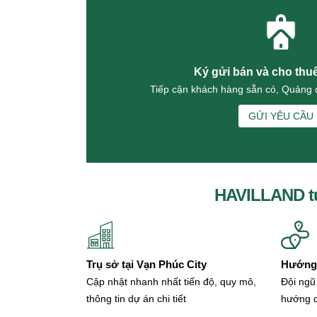
Đường 5
Bán nhà Đường 5 (2)
Cho thuê nhà Đường 5 (4)
Đường 6
Ký gửi bán và cho thu
Đường 7
Tiếp cận khách hàng sẵn có, Quảng c
Bán nhà Đường 7 (4)
Cho thuê nhà Đường 7 (8)
GỬI YÊU CẦU
Đường 8
Đường 9
Bán nhà Đường 9 (2)
Cho thuê nhà Đường 9 (3)
Đường 10
HAVILLAND t
Bán nhà Đường 10
Cho thuê nhà Đường 10 (5)
Đường 11
Đường 12
Trụ sở tại Vạn Phúc City
Đường 13
Hướng 
Đường 14
Cập nhật nhanh nhất tiến độ, quy mô,
Đội ngũ
Đường 15
thông tin dự án chi tiết
hướng 
Đường 16