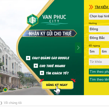
TÌM KIẾM 
Hướng
Đông
Đông Bắc
Bề ngang
5m
6m
Tìm theo ph
Tìm theo tê
❯
Về chúng tôi