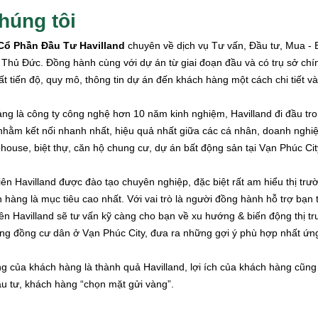
húng tôi
Cổ Phần Đầu Tư Havilland
chuyên về dịch vụ Tư vấn, Đầu tư, Mua - B
 Thủ Đức. Đồng hành cùng với dự án từ giai đoạn đầu và có trụ sở chín
t tiến độ, quy mô, thông tin dự án đến khách hàng một cách chi tiết và
ảng là công ty công nghệ hơn 10 năm kinh nghiệm, Havilland đi đầu tr
nhằm kết nối nhanh nhất, hiệu quả nhất giữa các cá nhân, doanh nghi
house, biệt thự, căn hộ chung cư, dự án bất động sản tại Vạn Phúc Cit
ên Havilland được đào tạo chuyên nghiệp, đặc biệt rất am hiểu thị trườ
 hàng là mục tiêu cao nhất. Với vai trò là người đồng hành hỗ trợ bạn
ên Havilland sẽ tư vấn kỹ càng cho bạn về xu hướng & biến động thị trư
ộng đồng cư dân ở Vạn Phúc City, đưa ra những gợi ý phù hợp nhất ứng 
ng của khách hàng là thành quả Havilland, lợi ích của khách hàng cũng l
u tư, khách hàng “chọn mặt gửi vàng”.