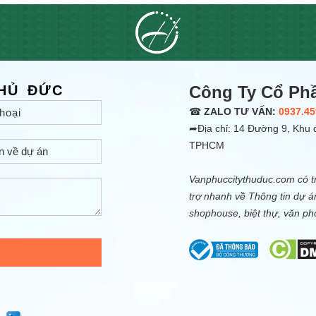
THỦ ĐỨC
Công Ty Cổ Ph
☎
ZALO TƯ VẤN:
0937.45
➦Địa chỉ: 14 Đường 9, Khu đ
TPHCM
Vanphuccitythuduc.com có tr
trợ nhanh về Thông tin dự á
shophouse, biệt thự, văn p