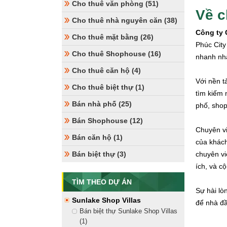
Cho thuê văn phòng (51)
Về c
Cho thuê nhà nguyên căn (38)
Công ty 
Cho thuê mặt bằng (26)
Phúc City
Cho thuê Shophouse (16)
nhanh nhấ
Cho thuê căn hộ (4)
Với nền t
Cho thuê biệt thự (1)
tìm kiếm 
Bán nhà phố (25)
phố, shop
Bán Shophouse (12)
Chuyên vi
Bán căn hộ (1)
của khách
Bán biệt thự (3)
chuyên vi
ích, và c
TÌM THEO DỰ ÁN
Sự hài lò
Sunlake Shop Villas
để nhà đầ
Bán biệt thự Sunlake Shop Villas
(1)