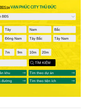
VẠN PHÚC CITY THỦ ĐỨC
BĐS tại
Tây
Nam
Bắc
Đông Nam
Tây Bắc
Tây Nam
7m
9m
10m
20m
TÌM KIẾM
ân khu
Tìm theo dự án
n đường
Tìm theo tiện ích