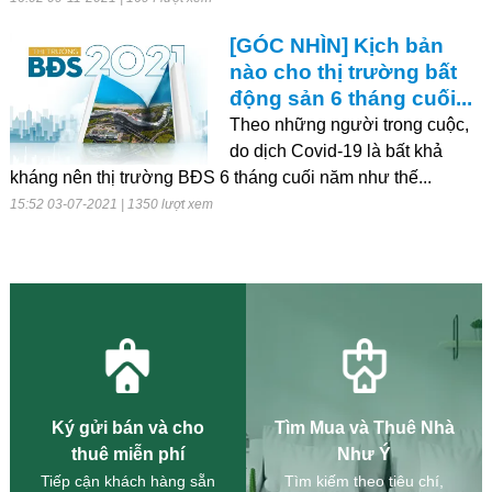
[GÓC NHÌN] Kịch bản
nào cho thị trường bất
động sản 6 tháng cuối...
Theo những người trong cuộc,
do dịch Covid-19 là bất khả
kháng nên thị trường BĐS 6 tháng cuối năm như thế...
15:52 03-07-2021 | 1350 lượt xem
Ký gửi bán và cho
Tìm Mua và Thuê Nhà
thuê miễn phí
Như Ý
Tiếp cận khách hàng sẵn
Tìm kiếm theo tiêu chí,