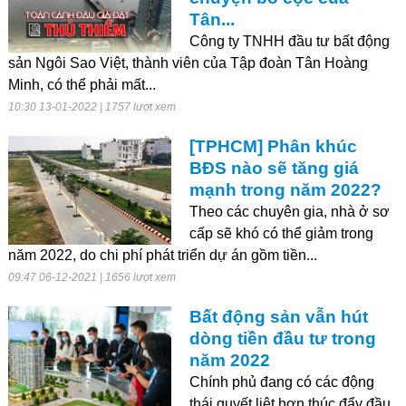
Tân...
Công ty TNHH đầu tư bất động
sản Ngôi Sao Việt, thành viên của Tập đoàn Tân Hoàng
Minh, có thể phải mất...
10:30 13-01-2022 | 1757 lượt xem
[TPHCM] Phân khúc
BĐS nào sẽ tăng giá
mạnh trong năm 2022?
Theo các chuyên gia, nhà ở sơ
cấp sẽ khó có thể giảm trong
năm 2022, do chi phí phát triển dự án gồm tiền...
09:47 06-12-2021 | 1656 lượt xem
Bất động sản vẫn hút
dòng tiền đầu tư trong
năm 2022
Chính phủ đang có các động
thái quyết liệt hơn thúc đẩy đầu