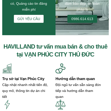
có, Quảng cáo tin đăng
đảm bảo đẹp, an toàn
miễn phí
pháp lý
GỬI YÊU CẦU
0986.614.613
HAVILLAND tư vấn mua bán & cho thuê
tại VẠN PHÚC CITY THỦ ĐỨC
Trụ sở tại Vạn Phúc City
Hướng dẫn tham quan
Cập nhật nhanh nhất tiến độ,
Đội ngũ tư vấn sẵn sàng đón
quy mô, thông tin dự án chi
tiếp và hướng dẫn tham
tiết
quan