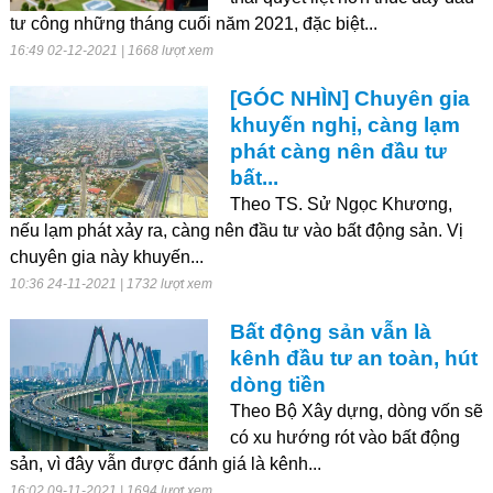
tư công những tháng cuối năm 2021, đặc biệt...
16:49 02-12-2021 | 1668 lượt xem
[GÓC NHÌN] Chuyên gia
khuyến nghị, càng lạm
phát càng nên đầu tư
bất...
Theo TS. Sử Ngọc Khương,
nếu lạm phát xảy ra, càng nên đầu tư vào bất động sản. Vị
chuyên gia này khuyến...
10:36 24-11-2021 | 1732 lượt xem
Bất động sản vẫn là
kênh đầu tư an toàn, hút
dòng tiền
Theo Bộ Xây dựng, dòng vốn sẽ
có xu hướng rót vào bất động
sản, vì đây vẫn được đánh giá là kênh...
16:02 09-11-2021 | 1694 lượt xem