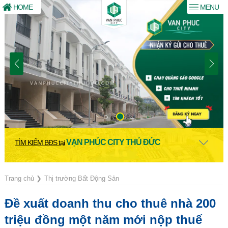
HOME
MENU
VẠN PHÚC CITY THỦ ĐỨC
TÌM KIẾM BĐS tại
Trang chủ
❯
Thị trường Bất Động Sản
Đề xuất doanh thu cho thuê nhà 200
triệu đồng một năm mới nộp thuế