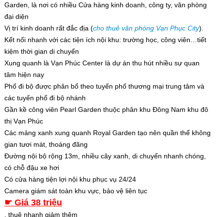
Garden, là nơi có nhiều Cửa hàng kinh doanh, công ty, văn phòng
đại diện
Vị trí kinh doanh rất đắc địa (
cho thuê văn phòng Vạn Phục City
).
Kết nối nhanh với các tiện ích nội khu: trường học, công viên…tiết
kiệm thời gian di chuyển
Xung quanh là Vạn Phúc Center là dự án thu hút nhiều sự quan
tâm hiện nay
Phố đi bộ được phân bổ theo tuyến phố thương mại trung tâm và
các tuyến phố đi bộ nhánh
Gần kề công viên Pearl Garden thuộc phân khu Đông Nam khu đô
thị Vạn Phúc
Các mảng xanh xung quanh Royal Garden tạo nên quần thể không
gian tươi mát, thoáng đãng
Đường nội bộ rộng 13m, nhiều cây xanh, di chuyển nhanh chóng,
có chỗ đậu xe hơi
Có cửa hàng tiện lợi nội khu phục vụ 24/24
Camera giám sát toàn khu vực, bảo vệ liên tục
☛ Giá 38 triệu
, thuê nhanh giảm thêm