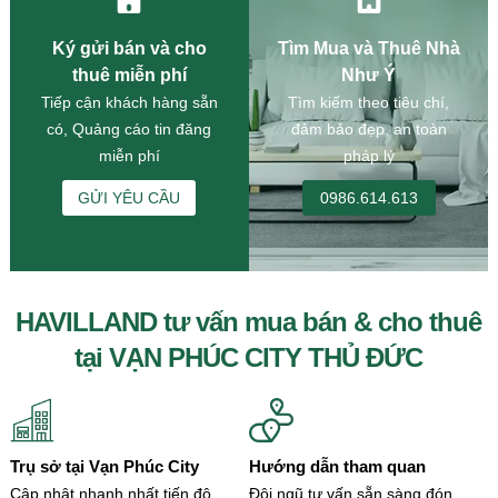
Ký gửi bán và cho
Tìm Mua và Thuê Nhà
thuê miễn phí
Như Ý
Tiếp cận khách hàng sẵn
Tìm kiếm theo tiêu chí,
có, Quảng cáo tin đăng
đảm bảo đẹp, an toàn
miễn phí
pháp lý
GỬI YÊU CẦU
0986.614.613
HAVILLAND tư vấn mua bán & cho thuê
tại VẠN PHÚC CITY THỦ ĐỨC
Trụ sở tại Vạn Phúc City
Hướng dẫn tham quan
Cập nhật nhanh nhất tiến độ,
Đội ngũ tư vấn sẵn sàng đón