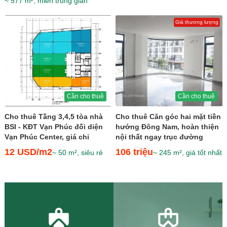
~ 577 m², miễn trung gian
Giá thương lượng
Cần cho thuê
Cần cho thuê
Cho thuê Tầng 3,4,5 tòa nhà
Cho thuê Căn góc hai mặt tiền
BSI - KĐT Vạn Phúc đối diện
hướng Đông Nam, hoàn thiện
Vạn Phúc Center, giá chỉ
nội thất ngay trục đường
12$/m2
thương mại sầm...
12 USD/m2
106 triệu
~ 50 m², siêu rẻ
~ 245 m², giá tốt nhất