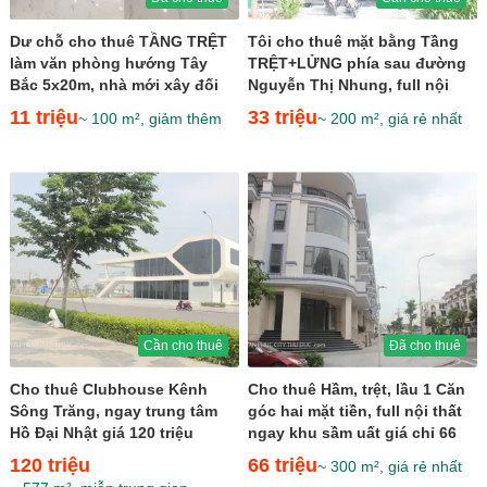
Dư chỗ cho thuê TẦNG TRỆT
Tôi cho thuê mặt bằng Tầng
làm văn phòng hướng Tây
TRỆT+LỬNG phía sau đường
Bắc 5x20m, nhà mới xây đối
Nguyễn Thị Nhung, full nội
diện Bệnh Viện
thất giá 33 triệu
11 triệu
33 triệu
~ 100 m², giảm thêm
~ 200 m², giá rẻ nhất
Cần cho thuê
Đã cho thuê
Cho thuê Clubhouse Kênh
Cho thuê Hầm, trệt, lầu 1 Căn
Sông Trăng, ngay trung tâm
góc hai mặt tiền, full nội thất
Hồ Đại Nhật giá 120 triệu
ngay khu sầm uất giá chỉ 66
triệu
120 triệu
66 triệu
~ 300 m², giá rẻ nhất