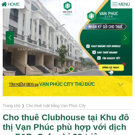
HOME
MENU
VẠN PHÚC CITY THỦ ĐỨC
TÌM KIẾM BĐS tại
Trang chủ
❯
Cho thuê mặt bằng Vạn Phúc City
Cho thuê Clubhouse tại Khu đô
thị Vạn Phúc phù hợp với dịch