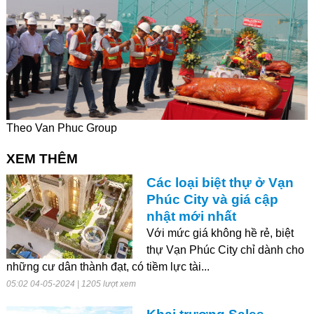
Theo Van Phuc Group
XEM THÊM
Các loại biệt thự ở Vạn
Phúc City và giá cập
nhật mới nhất
Với mức giá không hề rẻ, biệt
thự Vạn Phúc City chỉ dành cho
những cư dân thành đạt, có tiềm lực tài...
05:02 04-05-2024 | 1205 lượt xem