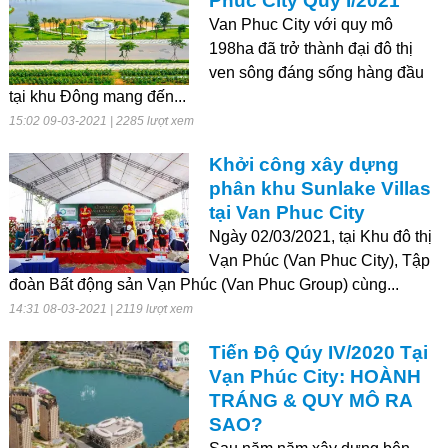
Phúc City Quý I/2021
Van Phuc City với quy mô
198ha đã trở thành đại đô thị
ven sông đáng sống hàng đầu
tại khu Đông mang đến...
15:02 09-03-2021 | 2285 lượt xem
Khởi công xây dựng
phân khu Sunlake Villas
tại Van Phuc City
Ngày 02/03/2021, tại Khu đô thị
Vạn Phúc (Van Phuc City), Tập
đoàn Bất động sản Vạn Phúc (Van Phuc Group) cùng...
14:31 08-03-2021 | 2119 lượt xem
Tiến Độ Qúy IV/2020 Tại
Vạn Phúc City: HOÀNH
TRÁNG & QUY MÔ RA
SAO?