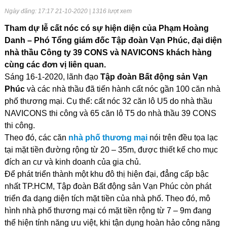
Ngày đăng: 17:17 21-10-2020 | 1316 lượt xem
Tham dự lễ cất nóc có sự hiện diện của Phạm Hoàng
Danh – Phó Tổng giám đốc Tập đoàn Vạn Phúc, đại diện
nhà thầu Công ty 39 CONS và NAVICONS khách hàng
cùng các đơn vị liên quan.
Sáng 16-1-2020, lãnh đạo
Tập đoàn Bất động sản Vạn
Phúc
và các nhà thầu đã tiến hành cất nóc gần 100 căn nhà
phố thương mại. Cụ thể: cất nóc 32 căn lô U5 do nhà thầu
NAVICONS thi công và 65 căn lô T5 do nhà thầu 39 CONS
thi công.
Theo đó, các căn
nhà phố thương mại
nói trên đều tọa lạc
tại mặt tiền đường rộng từ 20 – 35m, được thiết kế cho mục
đích an cư và kinh doanh của gia chủ.
Để phát triển thành một khu đô thị hiện đại, đẳng cấp bậc
nhất TP.HCM, Tập đoàn Bất động sản Vạn Phúc còn phát
triển đa dạng diện tích mặt tiền của nhà phố. Theo đó, mô
hình nhà phố thương mại có mặt tiền rộng từ 7 – 9m đang
thể hiện tính năng ưu việt, khi tận dụng hoàn hảo công năng