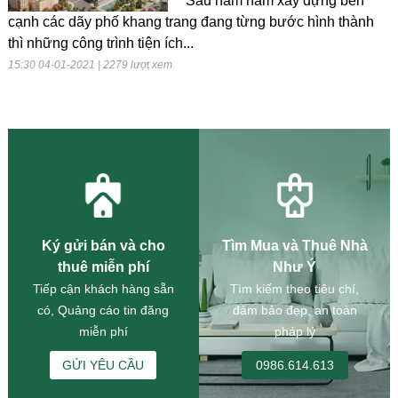
Sau năm năm xây dựng bên
cạnh các dãy phố khang trang đang từng bước hình thành
thì những công trình tiện ích...
15:30 04-01-2021 | 2279 lượt xem
Ký gửi bán và cho
Tìm Mua và Thuê Nhà
thuê miễn phí
Như Ý
Tiếp cận khách hàng sẵn
Tìm kiếm theo tiêu chí,
có, Quảng cáo tin đăng
đảm bảo đẹp, an toàn
miễn phí
pháp lý
GỬI YÊU CẦU
0986.614.613