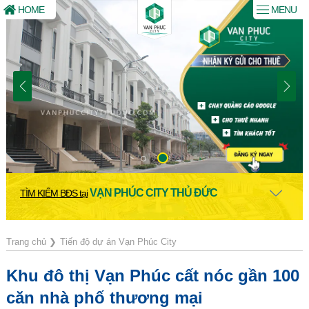
HOME
MENU
VẠN PHÚC CITY THỦ ĐỨC
TÌM KIẾM BĐS tại
Trang chủ
❯
Tiến độ dự án Vạn Phúc City
Khu đô thị Vạn Phúc cất nóc gần 100
căn nhà phố thương mại