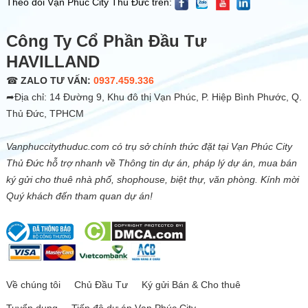
Theo dõi Vạn Phúc City Thủ Đức trên:
Công Ty Cổ Phần Đầu Tư
HAVILLAND
☎
ZALO TƯ VẤN:
0937.459.336
➦Địa chỉ: 14 Đường 9, Khu đô thị Vạn Phúc, P. Hiệp Bình Phước, Q.
Thủ Đức, TPHCM
Vanphuccitythuduc.com có trụ sở chính thức đặt tại Vạn Phúc City
Thủ Đức hỗ trợ nhanh về Thông tin dự án, pháp lý dự án, mua bán
ký gửi cho thuê nhà phố, shophouse, biệt thự, văn phòng. Kính mời
Quý khách đến tham quan dự án!
Về chúng tôi
Chủ Đầu Tư
Ký gửi Bán & Cho thuê