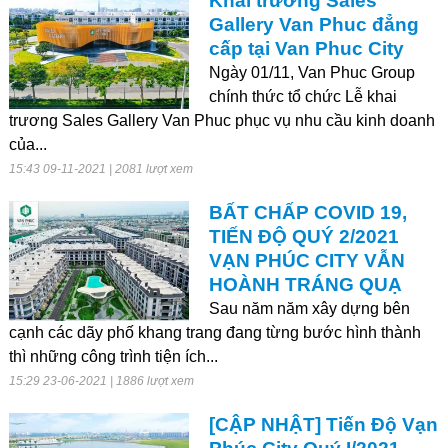
Khai trương Sales
Gallery Van Phuc đẳng
cấp tại Van Phuc City
Ngày 01/11, Van Phuc Group
chính thức tổ chức Lễ khai
trương Sales Gallery Van Phuc phục vụ nhu cầu kinh doanh
của...
15:43 09-11-2021 | 2081 lượt xem
BẤT CHẤP COVID 19,
TIẾN ĐỘ QUÝ 2/2021
VẠN PHÚC CITY VẪN
HOÀNH TRÁNG QUẠ
Sau năm năm xây dựng bên
cạnh các dãy phố khang trang đang từng bước hình thành
thì những công trình tiện ích...
15:29 23-06-2021 | 1886 lượt xem
[CẬP NHẬT] Tiến Độ Vạn