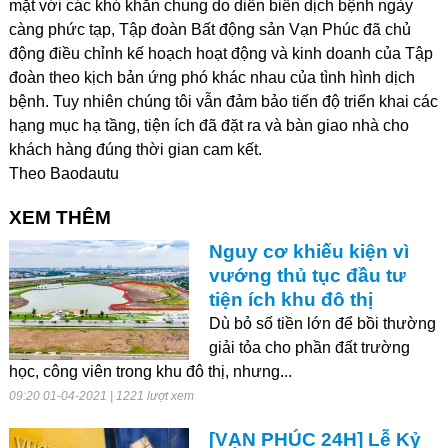
mặt với các khó khăn chung do diễn biến dịch bệnh ngày
càng phức tạp, Tập đoàn Bất động sản Vạn Phúc đã chủ
động điều chỉnh kế hoạch hoạt động và kinh doanh của Tập
đoàn theo kịch bản ứng phó khác nhau của tình hình dịch
bệnh. Tuy nhiên chúng tôi vẫn đảm bảo tiến độ triển khai các
hạng mục hạ tầng, tiện ích đã đặt ra và bàn giao nhà cho
khách hàng đúng thời gian cam kết.
Theo Baodautu
XEM THÊM
Nguy cơ khiếu kiện vì
vướng thủ tục đầu tư
tiện ích khu đô thị
Dù bỏ số tiền lớn để bồi thường
giải tỏa cho phần đất trường
học, công viên trong khu đô thị, nhưng...
09:20 01-04-2021 | 1221 lượt xem
[VẠN PHÚC 24H] Lễ Kỷ