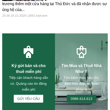
trương thêm một cửa hàng tại Thủ Đức và đã nhận được sự
ủng hộ của...
16:36 16-11-2020 | 2841 lượt xem
Ký gửi bán và cho
Tìm Mua và Thuê Nhà
thuê miễn phí
Như Ý
Tiếp cận khách hàng sẵn
Tìm kiếm theo tiêu chí,
có, Quảng cáo tin đăng
đảm bảo đẹp, an toàn
miễn phí
pháp lý
GỬI YÊU CẦU
0986.614.613