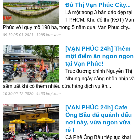
Đô Thị Vạn Phúc City...
Là một trong 3 bán đảo đẹp tại
TP.HCM, Khu đô thị (KĐT) Vạn
Phúc với quy mô 198 ha, trong 5 năm qua, Van Phuc city...
09:19 05-01-2021 | 1285 lượt xem
[VẠN PHÚC 24h] Thêm
một điểm ăn ngon ngon
tại Vạn Phúc!
Trục đường chính Nguyễn Thị
Nhung ngày càng nhộn nhịp và
sầm uất khi có thêm nhiều cửa hàng dịch vụ ăn...
10:30 02-12-2020 | 4463 lượt xem
[VẠN PHÚC 24h] Cafe
Ông Bầu đã quánh dấu
nơi này, vừa ngon vừa
rẻ !
Cà Phê Ông Bầu tiếp tục khai