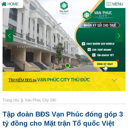
HOME
MENU
VẠN PHÚC CITY THỦ ĐỨC
TÌM KIẾM BĐS tại
Trang chủ
❯
Vạn Phúc City 24h
Tập đoàn BĐS Vạn Phúc đóng góp 3
tỷ đồng cho Mặt trận Tổ quốc Việt