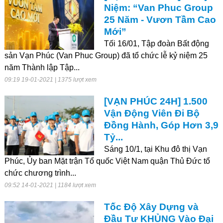
Niệm: “Van Phuc Group
25 Năm - Vươn Tầm Cao
Mới”
Tối 16/01, Tập đoàn Bất động
sản Vạn Phúc (Van Phuc Group) đã tổ chức lễ kỷ niệm 25
năm Thành lập Tập...
09:19 19-01-2021 | 1375 lượt xem
[VẠN PHÚC 24H] 1.500
Vận Động Viên Đi Bộ
Đồng Hành, Góp Hơn 3,9
Tỷ...
Sáng 10/1, tại Khu đô thị Vạn
Phúc, Ủy ban Mặt trận Tổ quốc Việt Nam quận Thủ Đức tổ
chức chương trình...
09:52 14-01-2021 | 1184 lượt xem
Tốc Độ Xây Dựng và
Đầu Tư KHỦNG Vào Đại