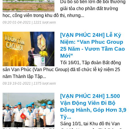
Dù bỏ số tiền lớn để bồi thường
giải tỏa cho phần đất trường
học, công viên trong khu đô thị, nhưng...
09:20 01-04-2021 | 1221 lượt xem
[VẠN PHÚC 24H] Lễ Kỷ
Niệm: “Van Phuc Group
25 Năm - Vươn Tầm Cao
Mới”
Tối 16/01, Tập đoàn Bất động
sản Vạn Phúc (Van Phuc Group) đã tổ chức lễ kỷ niệm 25
năm Thành lập Tập...
09:19 19-01-2021 | 1375 lượt xem
[VẠN PHÚC 24H] 1.500
Vận Động Viên Đi Bộ
Đồng Hành, Góp Hơn 3,9
Tỷ...
Sáng 10/1, tại Khu đô thị Vạn