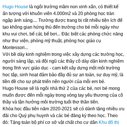
Hugo House
là ngôi trường mầm non xinh xắn, có thiết kế
ấn tượng với khuôn viên 4.000m2 và 20 phòng học tràn
ngập ánh sáng.... Trường được trang bị rất nhiều tiện ích để
tạo không gian hứng thú đến trường cho bé mỗi ngày như
khu vui chơi, bể cát, bể bơi... Đặc biệt các phòng chức năng
như thư viện, phòng mỹ thuật, phòng học giáo cụ
Montessori...
Với bề dày kinh nghiệm trong việc xây dựng các trường học,
người sáng lập, và đội ngũ các thầy cô dày dặn kinh nghiệm
trong lĩnh vực giáo dục - cam kết xây dựng một môi trường
học tập, sinh hoạt đảm bảo đầy đủ sự an toàn, sự duy mỹ, là
tiền đề cho sự phát triển nên người của mỗi em bé.
Hugo House sẽ là ngôi nhà thứ 2 của các bé, nơi bé mong
muốn được đến mỗi ngày trong vòng tay yêu thương của cô
thầy và tận hưởng môi trường tuổi thơ thần tiên.
Khóa học đầu tiên năm 2020-2021 sẽ có dành tặng nhiều ưu
đãi cho Quý phụ huynh và các bé đăng ký theo học. Theo
đó: Tặng toàn bộ phí cơ sở vật chất cho cư dân
Khu đô thị