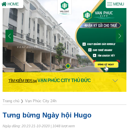
HOME
MENU
VẠN PHÚC CITY THỦ ĐỨC
TÌM KIẾM BĐS tại
Trang chủ
❯
Vạn Phúc City 24h
Tưng bừng Ngày hội Hugo
Ngày đăng: 20:23 21-10-2020 | 1048 lượt xem