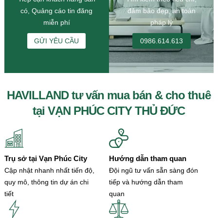
có, Quảng cáo tin đăng
đảm bảo đẹp, an toàn
miễn phí
pháp lý
GỬI YÊU CẦU
0986.614.613
HAVILLAND tư vấn mua bán & cho thuê
tại VẠN PHÚC CITY THỦ ĐỨC
Trụ sở tại Vạn Phúc City
Hướng dẫn tham quan
Cập nhật nhanh nhất tiến độ,
Đội ngũ tư vấn sẵn sàng đón
quy mô, thông tin dự án chi
tiếp và hướng dẫn tham
tiết
quan