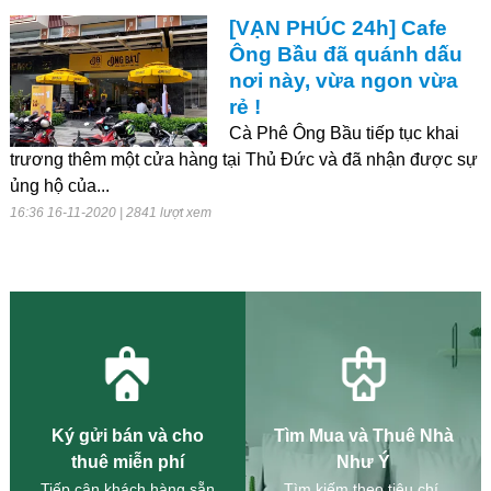
[VẠN PHÚC 24h] Cafe
Ông Bầu đã quánh dấu
nơi này, vừa ngon vừa
rẻ !
Cà Phê Ông Bầu tiếp tục khai
trương thêm một cửa hàng tại Thủ Đức và đã nhận được sự
ủng hộ của...
16:36 16-11-2020 | 2841 lượt xem
Ký gửi bán và cho
Tìm Mua và Thuê Nhà
thuê miễn phí
Như Ý
Tiếp cận khách hàng sẵn
Tìm kiếm theo tiêu chí,