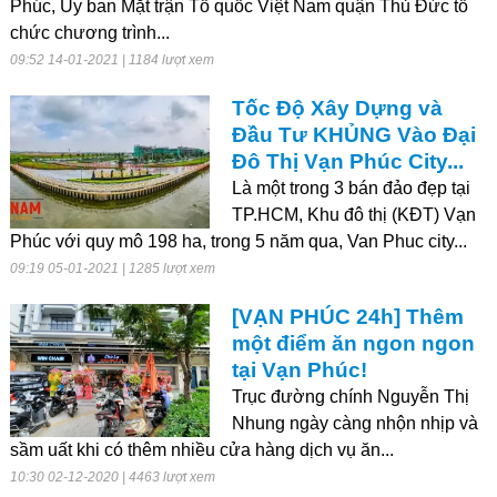
Phúc, Ủy ban Mặt trận Tổ quốc Việt Nam quận Thủ Đức tổ
chức chương trình...
09:52 14-01-2021 | 1184 lượt xem
Tốc Độ Xây Dựng và
Đầu Tư KHỦNG Vào Đại
Đô Thị Vạn Phúc City...
Là một trong 3 bán đảo đẹp tại
TP.HCM, Khu đô thị (KĐT) Vạn
Phúc với quy mô 198 ha, trong 5 năm qua, Van Phuc city...
09:19 05-01-2021 | 1285 lượt xem
[VẠN PHÚC 24h] Thêm
một điểm ăn ngon ngon
tại Vạn Phúc!
Trục đường chính Nguyễn Thị
Nhung ngày càng nhộn nhịp và
sầm uất khi có thêm nhiều cửa hàng dịch vụ ăn...
10:30 02-12-2020 | 4463 lượt xem