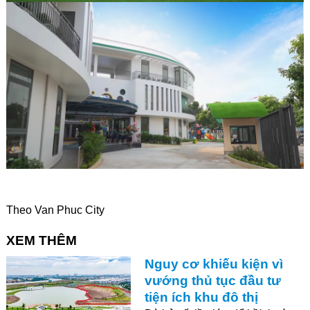
Theo Van Phuc City
XEM THÊM
Nguy cơ khiếu kiện vì
vướng thủ tục đầu tư
tiện ích khu đô thị