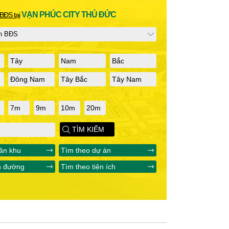
VẠN PHÚC CITY THỦ ĐỨC
BĐS tại
Tây
Nam
Bắc
Đông Nam
Tây Bắc
Tây Nam
7m
9m
10m
20m
TÌM KIẾM
ân khu
Tìm theo dự án
n đường
Tìm theo tiện ích