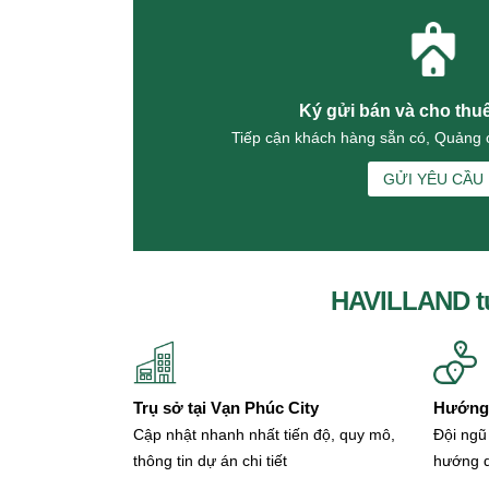
Đường 5
Bán nhà Đường 5 (2)
Cho thuê nhà Đường 5 (4)
Đường 6
Ký gửi bán và cho thu
Đường 7
Tiếp cận khách hàng sẵn có, Quảng c
Bán nhà Đường 7 (4)
Cho thuê nhà Đường 7 (8)
GỬI YÊU CẦU
Đường 8
Đường 9
Bán nhà Đường 9 (2)
Cho thuê nhà Đường 9 (3)
Đường 10
HAVILLAND t
Bán nhà Đường 10
Cho thuê nhà Đường 10 (5)
Đường 11
Đường 12
Trụ sở tại Vạn Phúc City
Đường 13
Hướng 
Đường 14
Cập nhật nhanh nhất tiến độ, quy mô,
Đội ngũ
Đường 15
thông tin dự án chi tiết
hướng 
Đường 16