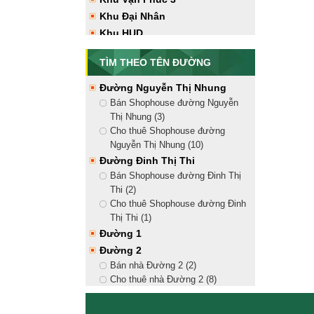
Vạn Phúc City (12)
Khu Đại Nhân
Tây Bắc
Khu HUD
Bán nhà hướng Tây Bắc Vạn
Phúc City (7)
TÌM THEO TÊN ĐƯỜNG
Cho thuê nhà hướng Tây Bắc Vạn
Phúc City (17)
Đường Nguyễn Thị Nhung
Tây Nam
Bán Shophouse đường Nguyễn
Bán nhà hướng Tây Nam Vạn
Thị Nhung (3)
Phúc City (9)
Cho thuê Shophouse đường
Cho thuê nhà hướng Tây Nam
Nguyễn Thị Nhung (10)
Vạn Phúc City (17)
Đường Đinh Thị Thi
Bán Shophouse đường Đinh Thị
Thi (2)
Cho thuê Shophouse đường Đinh
Thị Thi (1)
Đường 1
Đường 2
Bán nhà Đường 2 (2)
Cho thuê nhà Đường 2 (8)
Đường 3
Đường 4