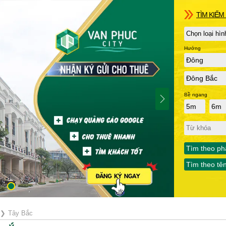
TÌM KIẾM 
Hướng
Đông
Đông Bắc
Bề ngang
5m
6m
Tìm theo ph
Tìm theo tê
❯
Tây Bắc