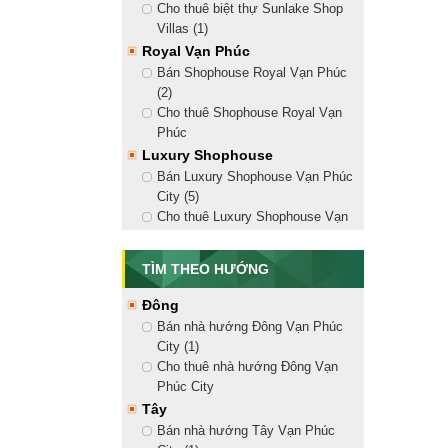
Cho thuê biệt thự Sunlake Shop
Villas (1)
Royal Vạn Phúc
Bán Shophouse Royal Vạn Phúc
(2)
Cho thuê Shophouse Royal Vạn
Phúc
Luxury Shophouse
Bán Luxury Shophouse Vạn Phúc
City (5)
Cho thuê Luxury Shophouse Vạn
Phúc City (18)
Golden Shophouse
TÌM THEO HƯỚNG
Bán Golden Shophouse Vạn Phúc
City (8)
Đông
Cho thuê Golden Shophouse Vạn
Bán nhà hướng Đông Vạn Phúc
Phúc City (13)
City (1)
Shophouse Nguyễn Thị Nhung
Cho thuê nhà hướng Đông Vạn
Bán Shophouse Nguyễn Thị
Phúc City
Nhung (2)
Tây
Cho thuê Shophouse Nguyễn Thị
Bán nhà hướng Tây Vạn Phúc
Nhung (10)