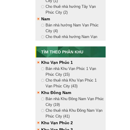
City (1)
Nhà Phố Vạn Phúc
Cho thuê nhà hướng Tây Vạn
Bán nhà phố liền kề (15)
Phúc City (2)
Cho thuê nhà mặt tiền (41)
Nam
Căn Hộ Vạn Phúc City
Bán nhà hướng Nam Vạn Phúc
Bán căn hộ Vạn Phúc City (1)
City (4)
Cho thuê căn hộ Vạn Phúc City
Cho thuê nhà hướng Nam Vạn
Mansion Vạn Phúc
Phúc City (9)
Bắc
Bán biệt thự Mansion Vạn Phúc
TÌM THEO PHÂN KHU
(2)
Bán nhà hướng Bắc Vạn Phúc
Cho thuê biệt thự Mansion Vạn
City (4)
Khu Vạn Phúc 1
Phúc (1)
Cho thuê nhà hướng Bắc Vạn
Bán nhà Khu Vạn Phúc 1 Vạn
Phúc City (10)
Phúc City (15)
Đông Bắc
Cho thuê nhà Khu Vạn Phúc 1
Bán nhà hướng Đông Bắc Vạn
Vạn Phúc City (43)
Phúc City (5)
Khu Đông Nam
Cho thuê nhà hướng Đông Bắc
Bán nhà Khu Đông Nam Vạn Phúc
Vạn Phúc City (14)
City (19)
Đông Nam
Cho thuê nhà Khu Đông Nam Vạn
Bán nhà hướng Đông Nam Vạn
Phúc City (41)
Phúc City (5)
Khu Vạn Phúc 2
Cho thuê nhà hướng Đông Nam
Khu Vạn Phúc 3