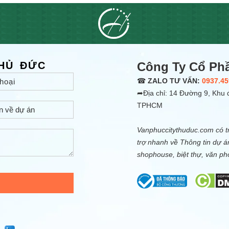
THỦ ĐỨC
Công Ty Cổ Ph
☎
ZALO TƯ VẤN:
0937.45
➦Địa chỉ: 14 Đường 9, Khu đ
TPHCM
Vanphuccitythuduc.com có tr
trợ nhanh về Thông tin dự á
shophouse, biệt thự, văn p