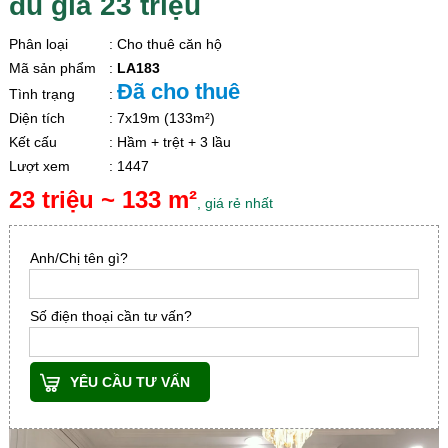
đủ giá 23 triệu
Phân loại
: Cho thuê căn hộ
Mã sản phẩm
:
LA183
Đã cho thuê
Tình trạng
:
Diện tích
: 7x19m (133m²)
Kết cấu
: Hầm + trệt + 3 lầu
Lượt xem
: 1447
23 triệu ~ 133 m²
, giá rẻ nhất
Anh/Chị tên gì?
Số điện thoại cần tư vấn?
YÊU CẦU TƯ VẤN