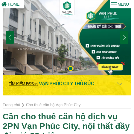
HOME
MENU
VẠN PHÚC CITY THỦ ĐỨC
TÌM KIẾM BĐS tại
Trang chủ
❯
Cho thuê căn hộ Vạn Phúc City
Cần cho thuê căn hộ dịch vụ
2PN Vạn Phúc City, nội thất đầy