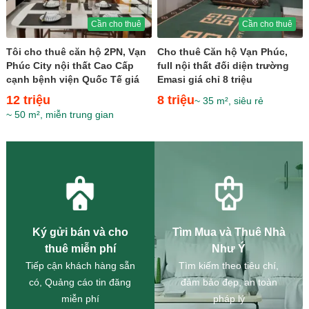
Cần cho thuê
Cần cho thuê
Tôi cho thuê căn hộ 2PN, Vạn
Cho thuê Căn hộ Vạn Phúc,
Phúc City nội thất Cao Cấp
full nội thất đối diện trường
cạnh bệnh viện Quốc Tế giá
Emasi giá chỉ 8 triệu
chỉ 12 triệu
12 triệu
8 triệu
~ 35 m², siêu rẻ
~ 50 m², miễn trung gian
Ký gửi bán và cho
Tìm Mua và Thuê Nhà
thuê miễn phí
Như Ý
Tiếp cận khách hàng sẵn
Tìm kiếm theo tiêu chí,
có, Quảng cáo tin đăng
đảm bảo đẹp, an toàn
miễn phí
pháp lý