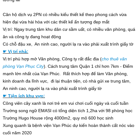
Căn hộ dịch vụ 2PN có nhiều kiểu thiết kế theo phong cách vừa
hiện đại vừa hài hòa với các thiết kế ấn tượng đẹp mắt
Vị trí: Ngay trung tâm khu dân cư sầm uất, có nhiều văn phòng, quá
ăn và công ty đang hoạt động
Có chỗ đậu xe, An ninh cao, người lạ ra vào phải xuất trình giấy tờ
☛ Vị trí nhà:
Vị trí phù hợp mở Văn phòng, Công ty rất đắc địa (
cho thuê văn
phòng Vạn Phục City
). Cách trung tâm Quận 1 chỉ hơn 7km - Điểm
mạnh lớn nhất của Vạn Phúc. Rất thích hợp để làm Văn phòng,
kinh doanh đa lĩnh vực, đi lại thuận tiện, có nhà gửi xe trung tâm,
An ninh cao, người lạ ra vào phải xuất trình giấy tờ
☛ Tiện ích khu vực:
Công viên cây xanh là nơi trẻ em vui chơi cuối ngày và cuối tuần
Trường song ngữ EMASI có tổng diện tích 1,2ha với 98 phòng học
Trường Hugo House rộng 4000m2, quy mô 600 học sinh
Xung quanh là bệnh viện Vạn Phúc dự kiến hoàn thành cất nóc vào
cuối năm 2020