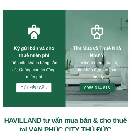
Ký gửi bán và cho
Tìm Mua và Thuê Nhà
thuê miễn phí
Như Ý
Tiếp cận khách hàng sẵn
Tìm kiếm theo tiêu chí,
có, Quảng cáo tin đăng
đảm bảo đẹp, an toàn
miễn phí
pháp lý
GỬI YÊU CẦU
0986.614.613
HAVILLAND tư vấn mua bán & cho thuê
tại VẠN PHÚC CITY THỦ ĐỨC