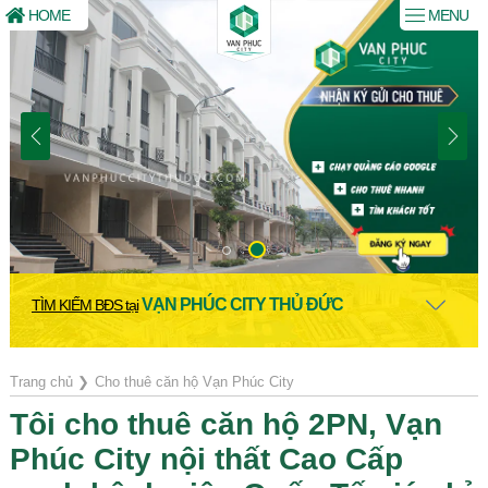
HOME
MENU
VẠN PHÚC CITY THỦ ĐỨC
TÌM KIẾM BĐS tại
Trang chủ
❯
Cho thuê căn hộ Vạn Phúc City
Tôi cho thuê căn hộ 2PN, Vạn
Phúc City nội thất Cao Cấp