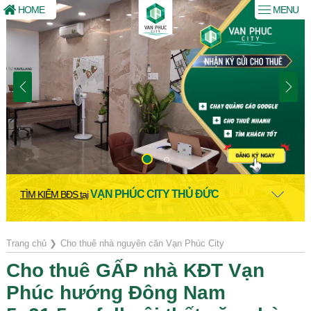
HOME
MENU
VẠN PHÚC CITY THỦ ĐỨC
TÌM KIẾM BĐS tại
Trang chủ
❯
Cho thuê nhà nguyên căn Vạn Phúc City
Cho thuê GẤP nhà KĐT Vạn
Phúc hướng Đông Nam