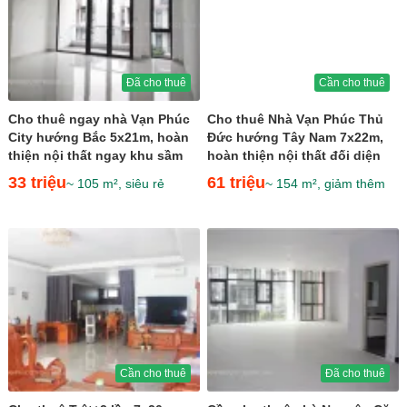
Đã cho thuê
Cần cho thuê
Cho thuê ngay nhà Vạn Phúc
Cho thuê Nhà Vạn Phúc Thủ
City hướng Bắc 5x21m, hoàn
Đức hướng Tây Nam 7x22m,
thiện nội thất ngay khu sầm
hoàn thiện nội thất đối diện
uất giá 33 triệu
công viên giá 61...
33 triệu
61 triệu
~ 105 m², siêu rẻ
~ 154 m², giảm thêm
Cần cho thuê
Đã cho thuê