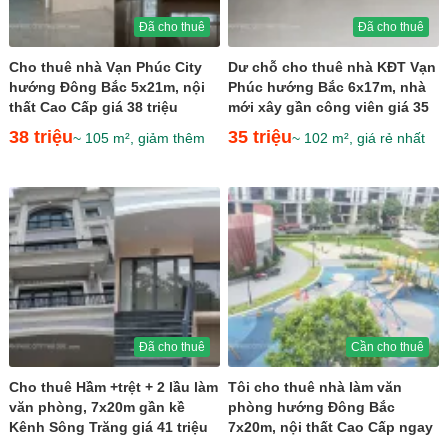
Đã cho thuê
Đã cho thuê
Cho thuê nhà Vạn Phúc City
Dư chỗ cho thuê nhà KĐT Vạn
hướng Đông Bắc 5x21m, nội
Phúc hướng Bắc 6x17m, nhà
thất Cao Cấp giá 38 triệu
mới xây gần công viên giá 35
triệu
38 triệu
35 triệu
~ 105 m², giảm thêm
~ 102 m², giá rẻ nhất
Đã cho thuê
Cần cho thuê
Cho thuê Hầm +trệt + 2 lầu làm
Tôi cho thuê nhà làm văn
văn phòng, 7x20m gần kề
phòng hướng Đông Bắc
Kênh Sông Trăng giá 41 triệu
7x20m, nội thất Cao Cấp ngay
khu trung tâm thương mại