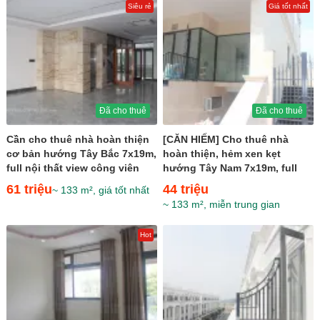
Siêu rẻ
Giá tốt nhất
Đã cho thuê
Đã cho thuê
Cần cho thuê nhà hoàn thiện
[CĂN HIẾM] Cho thuê nhà
cơ bản hướng Tây Bắc 7x19m,
hoàn thiện, hẻm xen kẹt
full nội thất view công viên
hướng Tây Nam 7x19m, full
giá cực rẻ 61...
nội thất ngay kênh Sông
61 triệu
44 triệu
~ 133 m², giá tốt nhất
Trăng...
~ 133 m², miễn trung gian
Hot