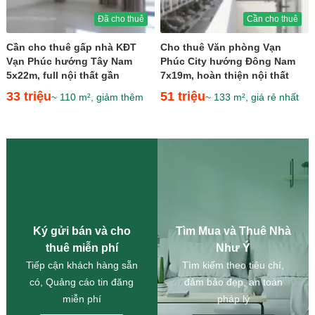
Đã cho thuê
Cần cho thuê
Cần cho thuê gấp nhà KĐT
Cho thuê Văn phòng Vạn
Vạn Phúc hướng Tây Nam
Phúc City hướng Đông Nam
5x22m, full nội thất gần
7x19m, hoàn thiện nội thất
trường MN Hiệp Bình Phước...
gần kề Kênh Sông Trăng giá...
33 triệu
51 triệu
~ 110 m², giảm thêm
~ 133 m², giá rẻ nhất
Ký gửi bán và cho
Tìm Mua và Thuê Nhà
thuê miễn phí
Như Ý
Tiếp cận khách hàng sẵn
Tìm kiếm theo tiêu chí,
có, Quảng cáo tin đăng
đảm bảo đẹp, an toàn
miễn phí
pháp lý