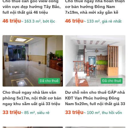
Cho thuê căn góc view công
Cho thuê ngay nhà hoàn thiện
viên cực đẹp hướng Tây Bắc,
cơ bản hướng Đông Nam
full nội thất giá 46 triệu
7x19m, nhà mới xây gần kề
Kênh Sông Trăng giá 46...
46 triệu
46 triệu
~ 163.3 m², bớt lộc
~ 133 m², giá rẻ nhất
Đã cho thuê
Đã cho thuê
Cho thuê ngay nhà làm văn
Dư chỗ nên cho thuê GẤP nhà
phòng 5x17m, nội thất cơ bản
KĐT Vạn Phúc hướng Đông
ngay khu sầm uất giá 33 triệu
Nam 5x20m, full nội thất giá 33
triệu
33 triệu
33 triệu
~ 85 m², siêu rẻ
~ 100 m², thu hồi vốn