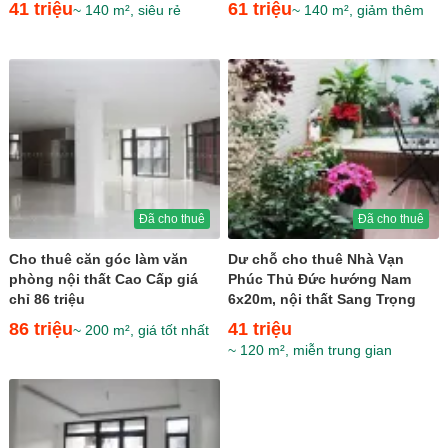
41 triệu
61 triệu
~ 140 m², siêu rẻ
~ 140 m², giảm thêm
giá...
Đã cho thuê
Đã cho thuê
Cho thuê căn góc làm văn
Dư chỗ cho thuê Nhà Vạn
phòng nội thất Cao Cấp giá
Phúc Thủ Đức hướng Nam
chỉ 86 triệu
6x20m, nội thất Sang Trọng
gần hồ bơi giá 41 triệu
86 triệu
41 triệu
~ 200 m², giá tốt nhất
~ 120 m², miễn trung gian