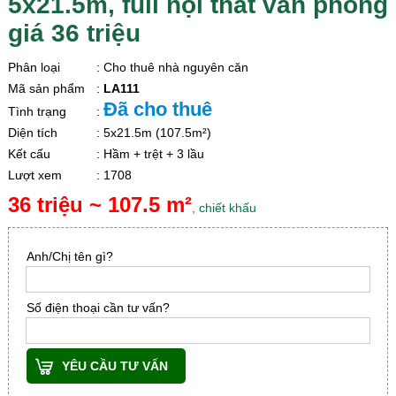
5x21.5m, full nội thất văn phòng
giá 36 triệu
Phân loại
: Cho thuê nhà nguyên căn
Mã sản phẩm
:
LA111
Đã cho thuê
Tình trạng
:
Diện tích
: 5x21.5m (107.5m²)
Kết cấu
: Hầm + trệt + 3 lầu
Lượt xem
: 1708
36 triệu ~ 107.5 m²
, chiết khấu
Anh/Chị tên gì?
Số điện thoại cần tư vấn?
YÊU CẦU TƯ VẤN