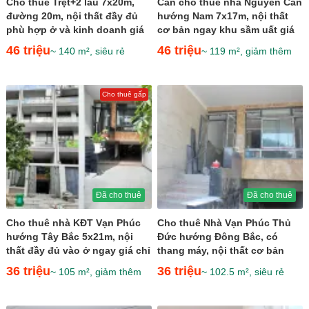
Cho thuê Trệt+2 lầu 7x20m,
Cần cho thuê nhà Nguyên Căn
đường 20m, nội thất đầy đủ
hướng Nam 7x17m, nội thất
phù hợp ở và kinh doanh giá
cơ bản ngay khu sầm uất giá
chỉ 46 triệu
46 triệu
46 triệu
46 triệu
~ 140 m², siêu rẻ
~ 119 m², giảm thêm
Cho thuê gấp
Đã cho thuê
Đã cho thuê
Cho thuê nhà KĐT Vạn Phúc
Cho thuê Nhà Vạn Phúc Thủ
hướng Tây Bắc 5x21m, nội
Đức hướng Đông Bắc, có
thất đầy đủ vào ở ngay giá chỉ
thang máy, nội thất cơ bản
36 triệu
view hồ bơi giá 36...
36 triệu
36 triệu
~ 105 m², giảm thêm
~ 102.5 m², siêu rẻ