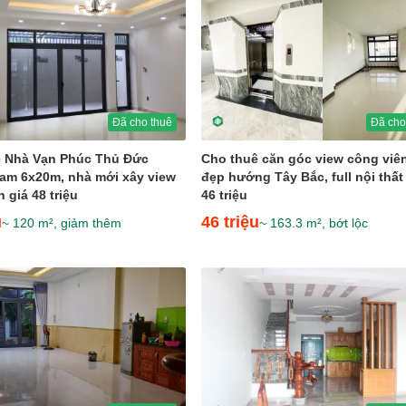
Đã cho thuê
Đã cho
ê Nhà Vạn Phúc Thủ Đức
Cho thuê căn góc view công viê
am 6x20m, nhà mới xây view
đẹp hướng Tây Bắc, full nội thất
 giá 48 triệu
46 triệu
u
46 triệu
~ 120 m², giảm thêm
~ 163.3 m², bớt lộc