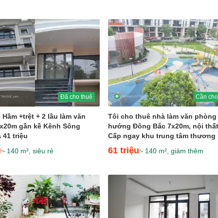
Đã cho thuê
Cần cho
 Hầm +trệt + 2 lầu làm văn
Tôi cho thuê nhà làm văn phòng
7x20m gần kề Kênh Sông
hướng Đông Bắc 7x20m, nội thấ
 41 triệu
Cấp ngay khu trung tâm thương
giá...
u
61 triệu
~ 140 m², siêu rẻ
~ 140 m², giảm thêm