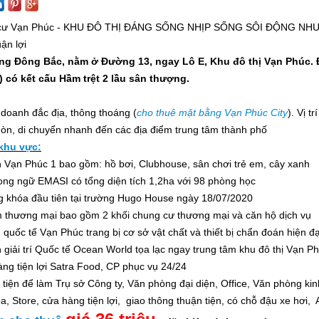
cư Vạn Phúc - KHU ĐÔ THỊ ĐÁNG SỐNG NHỊP SỐNG SÔI ĐỘNG NHƯNG
ận lợi
g Đông Bắc, nằm ở Đường 13, ngay Lô E, Khu đô thị Vạn Phúc. 
) có kết cấu Hầm trệt 2 lầu sân thượng.
nh doanh đắc địa, thông thoáng (
cho thuê mặt bằng Vạn Phúc City
). Vị t
òn, di chuyển nhanh đến các địa điểm trung tâm thành phố
 khu vực:
 Vạn Phúc 1 bao gồm: hồ bơi, Clubhouse, sân chơi trẻ em, cây xanh
ng ngữ EMASI có tổng diện tích 1,2ha với 98 phòng học
g khóa đầu tiên tại trường Hugo House ngày 18/07/2020
 thương mại bao gồm 2 khối chung cư thương mại và căn hộ dịch vụ
 quốc tế Vạn Phúc trang bị cơ sở vật chất và thiết bị chẩn đoán hiện đ
 giải trí Quốc tế Ocean World tọa lạc ngay trung tâm khu đô thị Vạn P
àng tiện lợi Satra Food, CP phục vụ 24/24
tiện để làm Trụ sở Công ty, Văn phòng đại diện, Office, Văn phòng kin
, Store, cửa hàng tiện lợi, giao thông thuận tiện, có chỗ đậu xe hơi,
giá 36 triệu