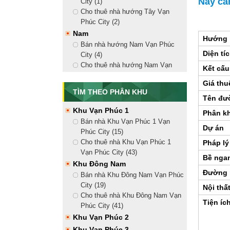
Nay cầ
City (1)
Nhà Phố Vạn Phúc
Cho thuê nhà hướng Tây Vạn
Bán nhà phố liền kề (15)
Phúc City (2)
Cho thuê nhà mặt tiền (41)
Nam
Hướng
Căn Hộ Vạn Phúc City
Bán nhà hướng Nam Vạn Phúc
Diện tí
Bán căn hộ Vạn Phúc City (1)
City (4)
Cho thuê căn hộ Vạn Phúc City
Cho thuê nhà hướng Nam Vạn
Kết cấu
Mansion Vạn Phúc
Phúc City (9)
Giá thu
Bắc
Bán biệt thự Mansion Vạn Phúc
TÌM THEO PHÂN KHU
(2)
Tên đư
Bán nhà hướng Bắc Vạn Phúc
Cho thuê biệt thự Mansion Vạn
City (4)
Khu Vạn Phúc 1
Phân k
Phúc (1)
Cho thuê nhà hướng Bắc Vạn
Bán nhà Khu Vạn Phúc 1 Vạn
Dự án
Phúc City (10)
Phúc City (15)
Đông Bắc
Cho thuê nhà Khu Vạn Phúc 1
Pháp lý
Bán nhà hướng Đông Bắc Vạn
Vạn Phúc City (43)
Bề nga
Phúc City (5)
Khu Đông Nam
Cho thuê nhà hướng Đông Bắc
Đường 
Bán nhà Khu Đông Nam Vạn Phúc
Vạn Phúc City (14)
City (19)
Nội thấ
Đông Nam
Cho thuê nhà Khu Đông Nam Vạn
Tiện íc
Bán nhà hướng Đông Nam Vạn
Phúc City (41)
Phúc City (5)
Khu Vạn Phúc 2
Cho thuê nhà hướng Đông Nam
Khu Vạn Phúc 3