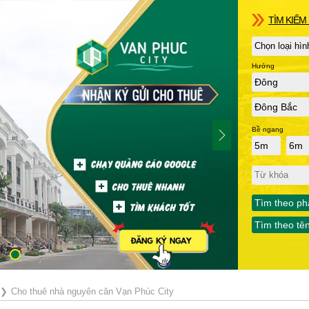
TÌM KIẾM 
Hướng
Đông
Đông Bắc
Bề ngang
5m
6m
Tìm theo ph
Tìm theo tê
❯
Cho thuê nhà nguyên căn Vạn Phúc City