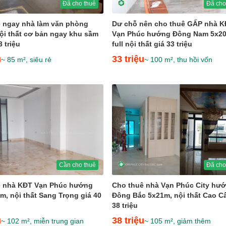
Đã cho thuê
Đã cho
 ngay nhà làm văn phòng
Dư chỗ nên cho thuê GẤP nhà 
ội thất cơ bản ngay khu sầm
Vạn Phúc hướng Đông Nam 5x2
3 triệu
full nội thất giá 33 triệu
u
33 triệu
~ 85 m², siêu rẻ
~ 100 m², thu hồi vốn
Cần cho thuê
Đã cho
ê nhà KĐT Vạn Phúc hướng
Cho thuê nhà Vạn Phúc City hư
m, nội thất Sang Trọng giá 40
Đông Bắc 5x21m, nội thất Cao C
38 triệu
u
38 triệu
~ 102 m², miễn trung gian
~ 105 m², giảm thêm