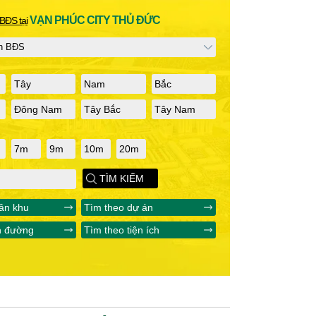
VẠN PHÚC CITY THỦ ĐỨC
BĐS tại
Tây
Nam
Bắc
Đông Nam
Tây Bắc
Tây Nam
7m
9m
10m
20m
TÌM KIẾM
ân khu
Tìm theo dự án
n đường
Tìm theo tiện ích