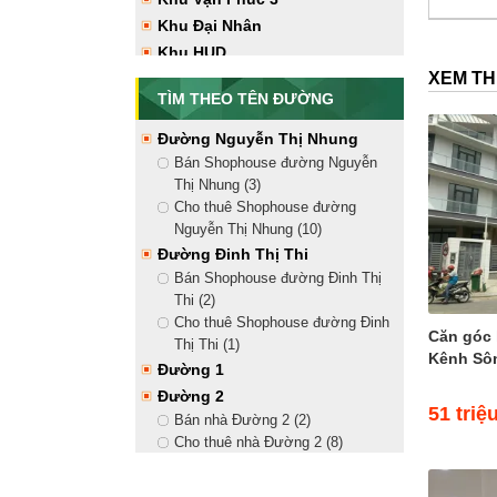
Vạn Phúc City (12)
Khu Đại Nhân
Tây Bắc
Khu HUD
Bán nhà hướng Tây Bắc Vạn
XEM T
Phúc City (7)
TÌM THEO TÊN ĐƯỜNG
Cho thuê nhà hướng Tây Bắc Vạn
Phúc City (17)
Đường Nguyễn Thị Nhung
Tây Nam
Bán Shophouse đường Nguyễn
Bán nhà hướng Tây Nam Vạn
Thị Nhung (3)
Phúc City (9)
Cho thuê Shophouse đường
Cho thuê nhà hướng Tây Nam
Nguyễn Thị Nhung (10)
Vạn Phúc City (17)
Đường Đinh Thị Thi
Bán Shophouse đường Đinh Thị
Thi (2)
Cho thuê Shophouse đường Đinh
Căn góc 
Thị Thi (1)
Kênh Sôn
Đường 1
Đường 2
51 triệ
Bán nhà Đường 2 (2)
Cho thuê nhà Đường 2 (8)
Đường 3
Đường 4