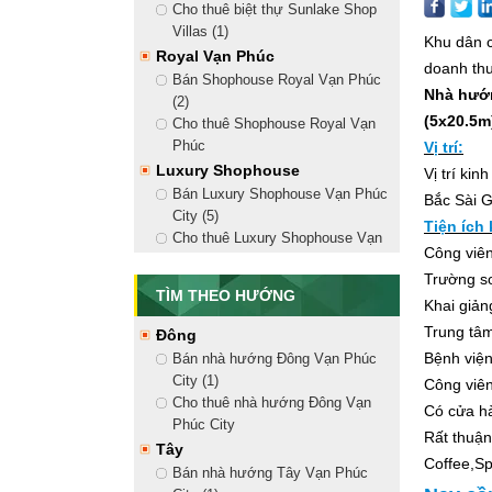
Cho thuê biệt thự Sunlake Shop
Villas (1)
Khu dân 
Royal Vạn Phúc
doanh thu
Bán Shophouse Royal Vạn Phúc
Nhà hướn
(2)
(5x20.5m
Cho thuê Shophouse Royal Vạn
Phúc
Vị trí:
Luxury Shophouse
Vị trí ki
Bán Luxury Shophouse Vạn Phúc
Bắc Sài G
City (5)
Tiện ích
Cho thuê Luxury Shophouse Vạn
Công viên
Phúc City (18)
Trường so
Golden Shophouse
TÌM THEO HƯỚNG
Khai giản
Bán Golden Shophouse Vạn Phúc
City (8)
Trung tâm
Đông
Cho thuê Golden Shophouse Vạn
Bệnh viện
Bán nhà hướng Đông Vạn Phúc
Phúc City (13)
City (1)
Công viên
Shophouse Nguyễn Thị Nhung
Cho thuê nhà hướng Đông Vạn
Có cửa h
Bán Shophouse Nguyễn Thị
Phúc City
Rất thuận 
Nhung (2)
Tây
Coffee,Spa
Cho thuê Shophouse Nguyễn Thị
Bán nhà hướng Tây Vạn Phúc
Nhung (10)