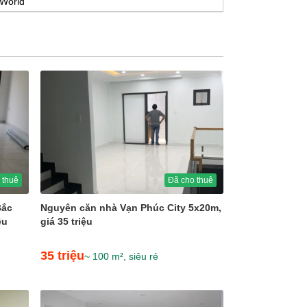
 World
 thuê
Đã cho thuê
Bắc
Nguyên căn nhà Vạn Phúc City 5x20m,
ệu
giá 35 triệu
35 triệu
~ 100 m², siêu rẻ