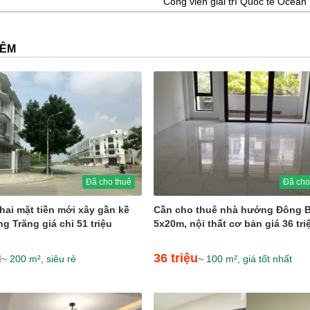
Công viên giải trí Quốc tế Ocean
HÊM
Đã cho thuê
Đã cho
hai mặt tiền mới xây gần kề
Cần cho thuê nhà hướng Đông 
g Trăng giá chỉ 51 triệu
5x20m, nội thất cơ bản giá 36 tri
u
36 triệu
~ 200 m², siêu rẻ
~ 100 m², giá tốt nhất