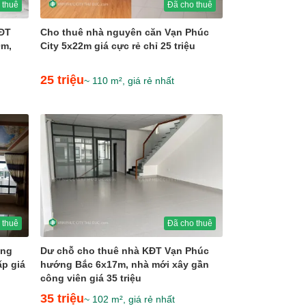
 thuê
Đã cho thuê
KĐT
Cho thuê nhà nguyên căn Vạn Phúc
0m,
City 5x22m giá cực rẻ chỉ 25 triệu
25 triệu
~ 110 m², giá rẻ nhất
 thuê
Đã cho thuê
ớng
Dư chỗ cho thuê nhà KĐT Vạn Phúc
ấp giá
hướng Bắc 6x17m, nhà mới xây gần
công viên giá 35 triệu
35 triệu
~ 102 m², giá rẻ nhất