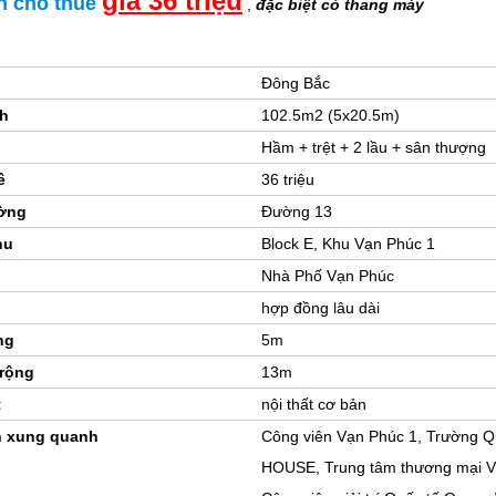
n cho thuê
,
đặc biệt có thang máy
Đông Bắc
ch
102.5m2 (5x20.5m)
Hầm + trệt + 2 lầu + sân thượng
ê
36 triệu
ờng
Đường 13
hu
Block E, Khu Vạn Phúc 1
Nhà Phố Vạn Phúc
hợp đồng lâu dài
ng
5m
rộng
13m
t
nội thất cơ bản
h xung quanh
Công viên Vạn Phúc 1, Trường
HOUSE, Trung tâm thương mại Vạ