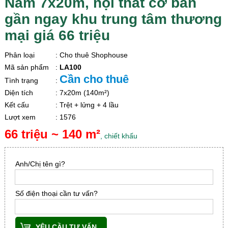
Nam 7x20m, nội thất cơ bản
gần ngay khu trung tâm thương
mại giá 66 triệu
Phân loại
: Cho thuê Shophouse
Mã sản phẩm
:
LA100
Cần cho thuê
Tình trạng
:
Diện tích
: 7x20m (140m²)
Kết cấu
: Trệt + lửng + 4 lầu
Lượt xem
: 1576
66 triệu ~ 140 m²
, chiết khấu
Anh/Chị tên gì?
Số điện thoại cần tư vấn?
YÊU CẦU TƯ VẤN