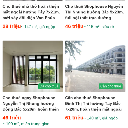
Cho thuê nhà thô hoàn thiện
Cho thuê Shophouse Nguyễn
mặt ngoài hướng Tây 7x21m,
Thị Nhung hướng Bắc 5x23m,
mới xây đối diện Vạn Phúc
full nội thất trục đường
Center giá 28 triệu
thương mại giá 46 triệu
28 triệu
46 triệu
~ 147 m², giá ngộp
~ 115 m², siêu rẻ
Đã cho thuê
Cần cho thuê
Cho thuê ngay Shophouse
Cần cho thuê Shophouse
Nguyễn Thị Nhung hướng
Đinh Thị Thi hướng Tây Bắc
Đông Bắc 5x20m, hoàn thiện
7x20m, hoàn thiện mặt ngoài
nội thất trục thương mại...
ngay khu sầm uất giá 61...
46 triệu
61 triệu
~ 140 m², giá ngộp
~ 100 m², miễn trung gian