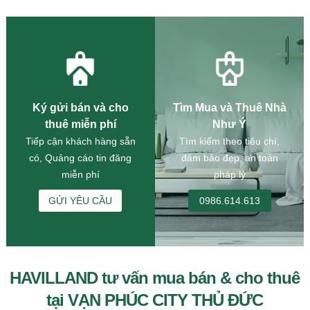
Ký gửi bán và cho
Tìm Mua và Thuê Nhà
thuê miễn phí
Như Ý
Tiếp cận khách hàng sẵn
Tìm kiếm theo tiêu chí,
có, Quảng cáo tin đăng
đảm bảo đẹp, an toàn
miễn phí
pháp lý
GỬI YÊU CẦU
0986.614.613
HAVILLAND tư vấn mua bán & cho thuê
tại VẠN PHÚC CITY THỦ ĐỨC