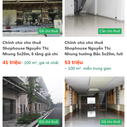
Đã cho thuê
Cần cho thuê
Chính chủ cho thuê
Chính chủ cho thuê
Shophouse Nguyễn Thị
Shophouse Nguyễn Thị
Nhung 5x20m, 6 tầng giá chỉ
Nhung hướng Bắc 5x20m, full
41 triệu
nội thất trục thương mại
41 triệu
53 triệu
~ 100 m², giá rẻ nhất
chính giá...
~ 100 m², miễn trung gian
Đã cho thuê
Đã cho thuê