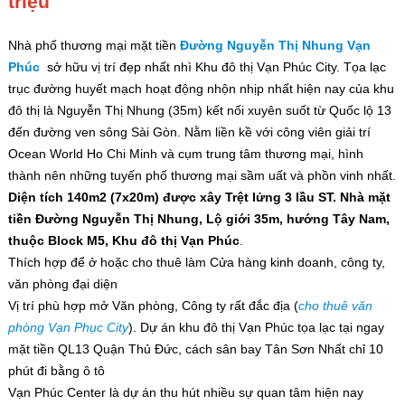
triệu
Nhà phố thương mại mặt tiền
Đường Nguyễn Thị Nhung Vạn
Phúc
sở hữu vị trí đẹp nhất nhì Khu đô thị Vạn Phúc City. Tọa lạc
trục đường huyết mạch hoạt động nhộn nhịp nhất hiện nay của khu
đô thị là Nguyễn Thị Nhung (35m) kết nối xuyên suốt từ Quốc lộ 13
đến đường ven sông Sài Gòn. Nằm liền kề với công viên giải trí
Ocean World Ho Chi Minh và cụm trung tâm thương mại, hình
thành nên những tuyến phố thương mại sầm uất và phồn vinh nhất.
Diện tích 140m2 (7x20m) được xây Trệt lửng 3 lầu ST. Nhà mặt
tiền Đường Nguyễn Thị Nhung, Lộ giới 35m, hướng Tây Nam,
thuộc Block M5, Khu đô thị Vạn Phúc
.
Thích hợp để ở hoặc cho thuê làm Cửa hàng kinh doanh, công ty,
văn phòng đại diện
Vị trí phù hợp mở Văn phòng, Công ty rất đắc địa (
cho thuê văn
phòng Vạn Phục City
). Dự án khu đô thị Vạn Phúc tọa lạc tại ngay
mặt tiền QL13 Quận Thủ Đức, cách sân bay Tân Sơn Nhất chỉ 10
phút đi bằng ô tô
Vạn Phúc Center là dự án thu hút nhiều sự quan tâm hiện nay