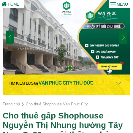
HOME
MENU
VẠN PHÚC CITY THỦ ĐỨC
TÌM KIẾM BĐS tại
Trang chủ
❯
Cho thuê Shophouse Vạn Phúc City
Cho thuê gấp Shophouse
Nguyễn Thị Nhung hướng Tây