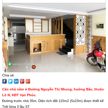
Chia sẻ:
Căn nhà nằm ở Đường Nguyễn Thị Nhung, hướng Bắc, thuộc
Lô N, KĐT Vạn Phúc.
Đường trước nhà 35m, Diện tích đất 115m2 (5x23m) được thiết kế
Trệt lửng 3 lầu ST.