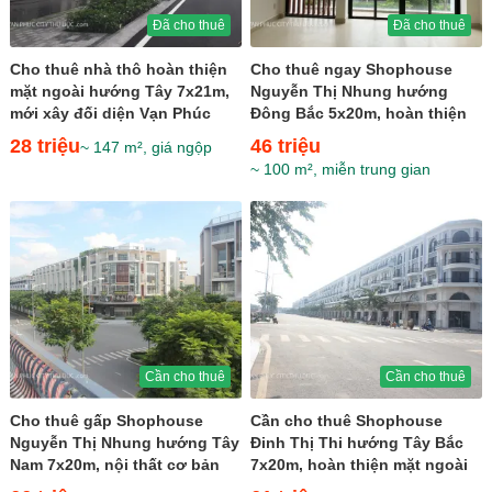
Đã cho thuê
Đã cho thuê
Cho thuê nhà thô hoàn thiện
Cho thuê ngay Shophouse
mặt ngoài hướng Tây 7x21m,
Nguyễn Thị Nhung hướng
mới xây đối diện Vạn Phúc
Đông Bắc 5x20m, hoàn thiện
Center giá 28 triệu
nội thất trục thương mại...
28 triệu
46 triệu
~ 147 m², giá ngộp
~ 100 m², miễn trung gian
Cần cho thuê
Cần cho thuê
Cho thuê gấp Shophouse
Cần cho thuê Shophouse
Nguyễn Thị Nhung hướng Tây
Đinh Thị Thi hướng Tây Bắc
Nam 7x20m, nội thất cơ bản
7x20m, hoàn thiện mặt ngoài
gần ngay khu trung tâm
ngay khu sầm uất giá 61...