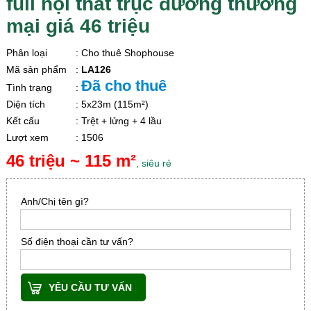
full nội thất trục đường thương
mại giá 46 triệu
Phân loại
: Cho thuê Shophouse
Mã sản phẩm
:
LA126
Đã cho thuê
Tình trạng
:
Diện tích
: 5x23m (115m²)
Kết cấu
: Trệt + lửng + 4 lầu
Lượt xem
: 1506
46 triệu ~ 115 m²
, siêu rẻ
Anh/Chị tên gì?
Số điện thoại cần tư vấn?
YÊU CẦU TƯ VẤN