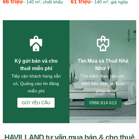
66 triệu
61 triệu
~ 140 m², chiết khấu
~ 140 m², giá ngộp
thương...
Ký gửi bán và cho
Tìm Mua và Thuê Nhà
thuê miễn phí
Như Ý
Tiếp cận khách hàng sẵn
Tìm kiếm theo tiêu chí,
có, Quảng cáo tin đăng
đảm bảo đẹp, an toàn
miễn phí
pháp lý
GỬI YÊU CẦU
0986.614.613
HAVILLAND tư vấn mua bán & cho thuê