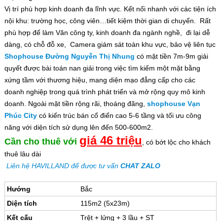
Vị trí phù hợp kinh doanh đa lĩnh vực. Kết nối nhanh với các tiện ích
nội khu: trường học, công viên…tiết kiệm thời gian di chuyển. Rất
phù hợp để làm Văn công ty, kinh doanh đa ngành nghề, đi lại dễ
dàng, có chỗ đỗ xe, Camera giám sát toàn khu vực, bảo vệ liên tục
Shophouse
Đường Nguyễn Thị Nhung
có mặt tiền 7m-9m giải
quyết được bài toán nan giải trong việc tìm kiếm một mặt bằng
xứng tầm với thương hiệu, mang diện mạo đẳng cấp cho các
doanh nghiệp trong quá trình phát triển và mở rộng quy mô kinh
doanh. Ngoài mặt tiền rộng rãi, thoáng đãng,
shophouse Vạn
Phúc City
có kiến trúc bán cổ điển cao 5-6 tầng và tối ưu công
năng với diện tích sử dụng lên đến 500-600m2.
giá 46 triệu
Cần cho thuê với
, có bớt lộc cho khách
thuê lâu dài
Liên hệ HAVILLAND để được tư vấn
CHAT ZALO
Hướng
Bắc
Diện tích
115m2 (5x23m)
Kết cấu
Trệt + lửng + 3 lầu + ST