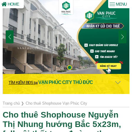
HOME
MENU
VẠN PHÚC CITY THỦ ĐỨC
TÌM KIẾM BĐS tại
Trang chủ
❯
Cho thuê Shophouse Vạn Phúc City
Cho thuê Shophouse Nguyễn
Thị Nhung hướng Bắc 5x23m,