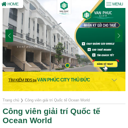
HOME
MENU
VẠN PHÚC CITY THỦ ĐỨC
TÌM KIẾM BĐS tại
Trang chủ
❯
Công viên giải trí Quốc tế Ocean World
Công viên giải trí Quốc tế
Ocean World