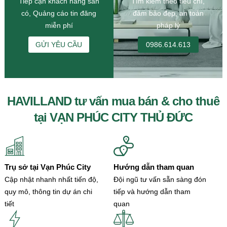
Tiếp cận khách hàng sẵn
Tìm kiếm theo tiêu chí,
có, Quảng cáo tin đăng
đảm bảo đẹp, an toàn
miễn phí
pháp lý
GỬI YÊU CẦU
0986.614.613
HAVILLAND tư vấn mua bán & cho thuê
tại VẠN PHÚC CITY THỦ ĐỨC
Trụ sở tại Vạn Phúc City
Hướng dẫn tham quan
Cập nhật nhanh nhất tiến độ,
Đội ngũ tư vấn sẵn sàng đón
quy mô, thông tin dự án chi
tiếp và hướng dẫn tham
tiết
quan