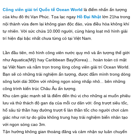
Công viên giải trí Quốc tế Ocean World
là điểm nhấn ấn tượng
của khu đô thị Vạn Phúc. Tọa lạc ngay
Hồ Đại Nhật
lớn 21ha trong
nội thành vừa đem lại không gian độc đáo, vừa điều hòa không khí
tự nhiên. Với sức chứa 10.000 người, cùng hàng loạt mô hình giải
trí hiện đại bậc nhất chưa từng có tại Việt Nam.
Lần đầu tiên, mô hình công viên nước quy mô và ấn tượng thế giới
như Aquatica(Mỹ) hay Caribbean Bay(Korea)… hoàn toàn có mặt
tại Việt Nam và nằm trọn trong lòng công viên giải trí Ocean World.
Bạn sẽ có những trải nghiệm ấn tượng, được đắm mình trong dòng
sông lười dài 300m với những ngọn sóng nhấp nhô... bên những
công trình kiến trúc Châu Âu ấn tượng.
Khu cảm giác mạnh sẽ là điểm đến thú vị cho những ai muốn phiêu
lưu và thử thách độ gan dạ của mỗi cư dân với: ống trượt siêu tốc,
hố sâu tử thần hay đường trượt 6 làn thần tốc cho người chơi cảm
giác như rơi tự do giữa không trung hay trải nghiệm biển nhân tạo
với ngọn sóng cao 3m.
Tận hưởng không gian thoáng đãng và cảm nhận sự luân chuyển