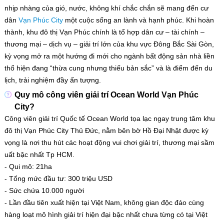
nhịp nhàng của gió, nước, không khí chắc chắn sẽ mang đến cư
dân
Vạn Phúc City
một cuộc sống an lành và hạnh phúc. Khi hoàn
thành, khu đô thị Vạn Phúc chính là tổ hợp dân cư – tài chính –
thương mại – dịch vụ – giải trí lớn của khu vực Đông Bắc Sài Gòn,
kỳ vọng mở ra một hướng đi mới cho ngành bất động sản nhà liền
thổ hiện đang “thừa cung nhưng thiếu bản sắc” và là điểm đến du
lịch, trải nghiệm đầy ấn tượng.
Quy mô công viên giải trí Ocean World Vạn Phúc
City?
Công viên giải trí Quốc tế Ocean World tọa lạc ngay trung tâm khu
đô thị Vạn Phúc City Thủ Đức, nằm bên bờ Hồ Đại Nhật được kỳ
vọng là nơi thu hút các hoạt động vui chơi giải trí, thương mại sầm
uất bậc nhất Tp HCM.
​​​​​​​- Qui mô: 21ha
- Tổng mức đầu tư: 300 triệu USD
- Sức chứa 10.000 người
- Lần đầu tiên xuất hiện tại Việt Nam, không gian độc đáo cùng
hàng loạt mô hình giải trí hiện đại bậc nhất chưa từng có tại Việt