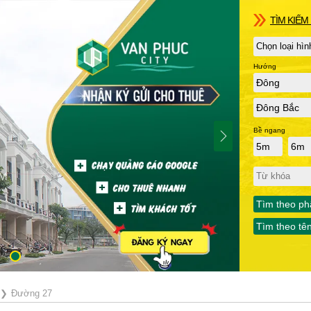
TÌM KIẾM 
Hướng
Đông
Đông Bắc
Bề ngang
5m
6m
Tìm theo ph
Tìm theo tê
❯
Đường 27