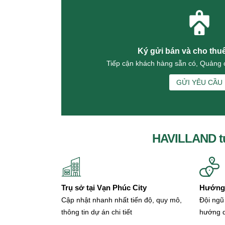
Đường 5
Bán nhà Đường 5 (2)
Cho thuê nhà Đường 5 (4)
Đường 6
Ký gửi bán và cho thu
Đường 7
Tiếp cận khách hàng sẵn có, Quảng c
Bán nhà Đường 7 (4)
Cho thuê nhà Đường 7 (8)
GỬI YÊU CẦU
Đường 8
Đường 9
Bán nhà Đường 9 (2)
Cho thuê nhà Đường 9 (3)
Đường 10
HAVILLAND t
Bán nhà Đường 10
Cho thuê nhà Đường 10 (5)
Đường 11
Đường 12
Trụ sở tại Vạn Phúc City
Đường 13
Hướng 
Đường 14
Cập nhật nhanh nhất tiến độ, quy mô,
Đội ngũ
Đường 15
thông tin dự án chi tiết
hướng 
Đường 16