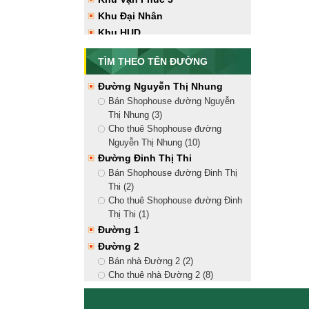
Vạn Phúc City (12)
Khu Đại Nhân
Tây Bắc
Khu HUD
Bán nhà hướng Tây Bắc Vạn
Phúc City (7)
TÌM THEO TÊN ĐƯỜNG
Cho thuê nhà hướng Tây Bắc Vạn
Phúc City (17)
Đường Nguyễn Thị Nhung
Tây Nam
Bán Shophouse đường Nguyễn
Bán nhà hướng Tây Nam Vạn
Thị Nhung (3)
Phúc City (9)
Cho thuê Shophouse đường
Cho thuê nhà hướng Tây Nam
Nguyễn Thị Nhung (10)
Vạn Phúc City (17)
Đường Đinh Thị Thi
Bán Shophouse đường Đinh Thị
Thi (2)
Cho thuê Shophouse đường Đinh
Thị Thi (1)
Đường 1
Đường 2
Bán nhà Đường 2 (2)
Cho thuê nhà Đường 2 (8)
Đường 3
Đường 4