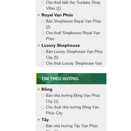
Cho thuê biệt thự Sunlake Shop
Villas (1)
Royal Vạn Phúc
Bán Shophouse Royal Vạn Phúc
(2)
Cho thuê Shophouse Royal Vạn
Phúc
Luxury Shophouse
Bán Luxury Shophouse Vạn Phúc
City (5)
Cho thuê Luxury Shophouse Vạn
Phúc City (18)
Golden Shophouse
TÌM THEO HƯỚNG
Bán Golden Shophouse Vạn Phúc
City (8)
Đông
Cho thuê Golden Shophouse Vạn
Bán nhà hướng Đông Vạn Phúc
Phúc City (13)
City (1)
Shophouse Nguyễn Thị Nhung
Cho thuê nhà hướng Đông Vạn
Bán Shophouse Nguyễn Thị
Phúc City
Nhung (2)
Tây
Cho thuê Shophouse Nguyễn Thị
Bán nhà hướng Tây Vạn Phúc
Nhung (10)