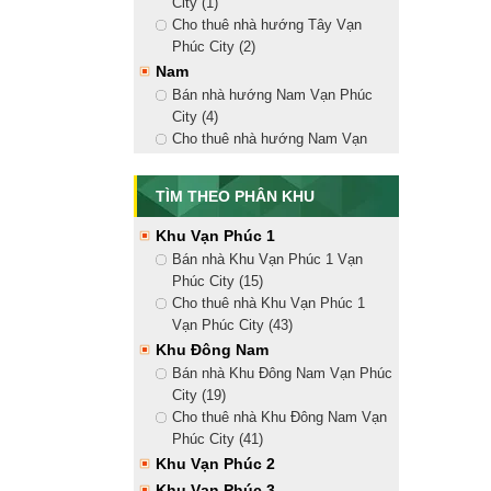
City (1)
Nhà Phố Vạn Phúc
Cho thuê nhà hướng Tây Vạn
Bán nhà phố liền kề (15)
Phúc City (2)
Cho thuê nhà mặt tiền (41)
Nam
Căn Hộ Vạn Phúc City
Bán nhà hướng Nam Vạn Phúc
Bán căn hộ Vạn Phúc City (1)
City (4)
Cho thuê căn hộ Vạn Phúc City
Cho thuê nhà hướng Nam Vạn
Mansion Vạn Phúc
Phúc City (9)
Bắc
Bán biệt thự Mansion Vạn Phúc
TÌM THEO PHÂN KHU
(2)
Bán nhà hướng Bắc Vạn Phúc
Cho thuê biệt thự Mansion Vạn
City (4)
Khu Vạn Phúc 1
Phúc (1)
Cho thuê nhà hướng Bắc Vạn
Bán nhà Khu Vạn Phúc 1 Vạn
Phúc City (10)
Phúc City (15)
Đông Bắc
Cho thuê nhà Khu Vạn Phúc 1
Bán nhà hướng Đông Bắc Vạn
Vạn Phúc City (43)
Phúc City (5)
Khu Đông Nam
Cho thuê nhà hướng Đông Bắc
Bán nhà Khu Đông Nam Vạn Phúc
Vạn Phúc City (14)
City (19)
Đông Nam
Cho thuê nhà Khu Đông Nam Vạn
Bán nhà hướng Đông Nam Vạn
Phúc City (41)
Phúc City (5)
Khu Vạn Phúc 2
Cho thuê nhà hướng Đông Nam
Khu Vạn Phúc 3