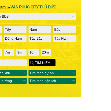
VẠN PHÚC CITY THỦ ĐỨC
BĐS tại
Tây
Nam
Bắc
Đông Nam
Tây Bắc
Tây Nam
7m
9m
10m
20m
TÌM KIẾM
ân khu
Tìm theo dự án
n đường
Tìm theo tiện ích