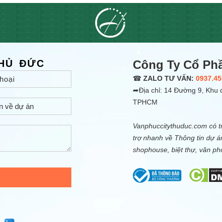
THỦ ĐỨC
Công Ty Cổ Ph
☎
ZALO TƯ VẤN:
0937.45
➦Địa chỉ: 14 Đường 9, Khu đ
TPHCM
Vanphuccitythuduc.com có tr
trợ nhanh về Thông tin dự á
shophouse, biệt thự, văn p