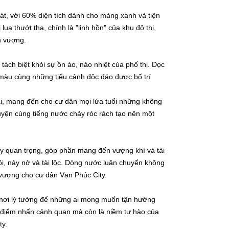
át, với 60% diện tích dành cho mảng xanh và tiện
 thướt tha, chính là "linh hồn" của khu đô thị,
h vượng.
tách biệt khỏi sự ồn ào, náo nhiệt của phố thị. Dọc
màu cùng những tiểu cảnh độc đáo được bố trí
 đại, mang đến cho cư dân mọi lứa tuổi những không
 quyện cùng tiếng nước chảy róc rách tạo nên một
y quan trọng, góp phần mang đến vượng khí và tài
ôi, nảy nở và tài lộc. Dòng nước luân chuyển không
vượng cho cư dân Vạn Phúc City.
à nơi lý tưởng để những ai mong muốn tận hưởng
à điểm nhấn cảnh quan mà còn là niềm tự hào của
ty.