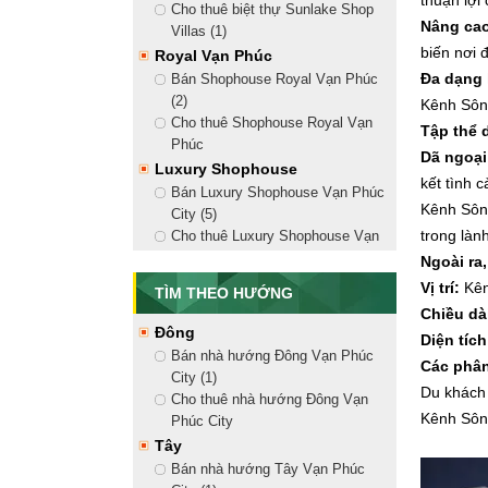
thuận lợi
Cho thuê biệt thự Sunlake Shop
Nâng cao
Villas (1)
biến nơi 
Royal Vạn Phúc
Đa dạng h
Bán Shophouse Royal Vạn Phúc
(2)
Kênh Sông
Cho thuê Shophouse Royal Vạn
Tập thể 
Phúc
Dã ngoại
Luxury Shophouse
kết tình 
Bán Luxury Shophouse Vạn Phúc
Kênh Sông
City (5)
trong lành
Cho thuê Luxury Shophouse Vạn
Phúc City (18)
Ngoài ra
Golden Shophouse
Vị trí:
Kên
TÌM THEO HƯỚNG
Bán Golden Shophouse Vạn Phúc
Chiều dà
City (8)
Đông
Diện tích
Cho thuê Golden Shophouse Vạn
Bán nhà hướng Đông Vạn Phúc
Các phâ
Phúc City (13)
City (1)
Du khách 
Shophouse Nguyễn Thị Nhung
Cho thuê nhà hướng Đông Vạn
Kênh Sông
Bán Shophouse Nguyễn Thị
Phúc City
Nhung (2)
Tây
Cho thuê Shophouse Nguyễn Thị
Bán nhà hướng Tây Vạn Phúc
Nhung (10)