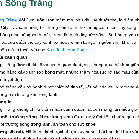
 Sông Trăng
ng Trăng
dài 2km, uốn lượn mềm mại như dải lụa thướt tha, là điểm nh
 City. Lấy cảm hứng từ những con kênh thơ mộng của miền Tây sông 
hông gian sống xanh mát, trong lành và đầy sức sống. Sự hòa quyện g
 hòa của quần thể cây xanh và nước chính là ngọn nguồn sinh khí, luân
nên giá trị tuyệt vời cho
Khu đô thị Vạn Phúc
.
ấn cảnh quan
 Trăng được thiết kế với cảnh quan đa dạng, phong phú, hài hòa giữa t
ng hàng cây xanh rợp bóng mát, những thảm hoa rực rỡ sắc màu cùng
ên tuyệt đẹp.
 hệ thống cầu bộ hành được thiết kế tinh tế, kết nối các khu vực trong đ
ởng bầu không khí trong lành.
ang lại
 Trăng không chỉ là điểm nhấn cảnh quan mà còn mang lại nhiều giá tr
n môi trường sống:
Nước trong kênh được xử lý đạt tiêu chuẩn, góp ph
ôi trường sống trong lành, an toàn cho sức khỏe.
ng kết nối:
Hệ thống kênh rạch được quy hoạch bài bản, kết hợp với h