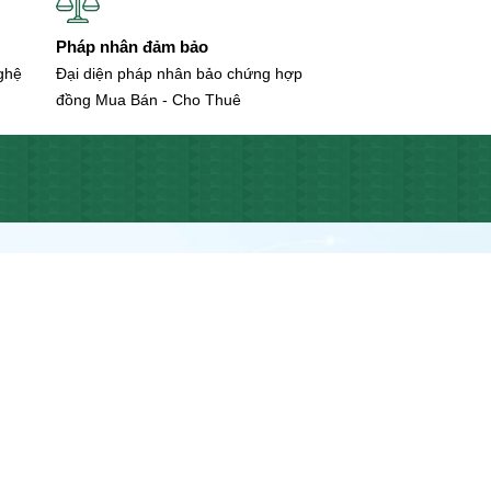
Pháp nhân đảm bảo
nghệ
Đại diện pháp nhân bảo chứng hợp
đồng Mua Bán - Cho Thuê
ần Đầu Tư HAVILLAND
9.336
ô thị Vạn Phúc, P. Hiệp Bình Phước, Q. Thủ Đức,
ụ sở chính thức đặt tại Vạn Phúc City Thủ Đức hỗ
n, pháp lý dự án, mua bán ký gửi cho thuê nhà phố,
hòng. Kính mời Quý khách đến tham quan dự án!