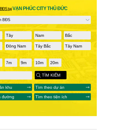
VẠN PHÚC CITY THỦ ĐỨC
BĐS tại
Tây
Nam
Bắc
Đông Nam
Tây Bắc
Tây Nam
7m
9m
10m
20m
TÌM KIẾM
ân khu
Tìm theo dự án
n đường
Tìm theo tiện ích