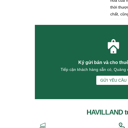
hòa của 
Bán nhà Đường 16
thời thượ
Cho thuê nhà Đường 16 (3)
chất, cũn
Đường 18
Bán Shophouse Đường 18
Cho thuê Shophouse Đường 18
(1)
Đường 20
Bán biệt thự phố Đường 20
Cho thuê biệt thự phố Đường 20
Đường 22
Ký gửi bán và cho thu
Đường 24
Tiếp cận khách hàng sẵn có, Quảng c
Bán biệt thự ven sông Đường 24
(1)
GỬI YÊU CẦU
Cho thuê biệt thự ven sông
Đường 24 (1)
Đường 27
Bán nhà Đường 27 (3)
Cho thuê nhà Đường 27 (10)
HAVILLAND t
Đường 29
Bán Shophouse Đường 29 (2)
Cho thuê Shophouse Đường 29