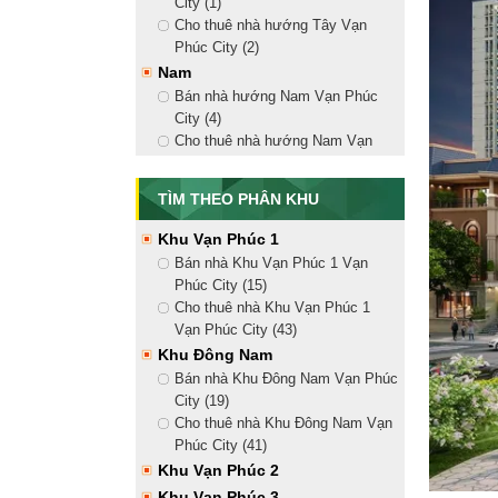
City (1)
Nhà Phố Vạn Phúc
Cho thuê nhà hướng Tây Vạn
Bán nhà phố liền kề (15)
Phúc City (2)
Cho thuê nhà mặt tiền (41)
Nam
Căn Hộ Vạn Phúc City
Bán nhà hướng Nam Vạn Phúc
Bán căn hộ Vạn Phúc City (1)
City (4)
Cho thuê căn hộ Vạn Phúc City
Cho thuê nhà hướng Nam Vạn
Mansion Vạn Phúc
Phúc City (9)
Bắc
Bán biệt thự Mansion Vạn Phúc
TÌM THEO PHÂN KHU
(2)
Bán nhà hướng Bắc Vạn Phúc
Cho thuê biệt thự Mansion Vạn
City (4)
Khu Vạn Phúc 1
Phúc (1)
Cho thuê nhà hướng Bắc Vạn
Bán nhà Khu Vạn Phúc 1 Vạn
Phúc City (10)
Phúc City (15)
Đông Bắc
Cho thuê nhà Khu Vạn Phúc 1
Bán nhà hướng Đông Bắc Vạn
Vạn Phúc City (43)
Phúc City (5)
Khu Đông Nam
Cho thuê nhà hướng Đông Bắc
Bán nhà Khu Đông Nam Vạn Phúc
Vạn Phúc City (14)
City (19)
Đông Nam
Cho thuê nhà Khu Đông Nam Vạn
Bán nhà hướng Đông Nam Vạn
Phúc City (41)
Phúc City (5)
Khu Vạn Phúc 2
Cho thuê nhà hướng Đông Nam
Khu Vạn Phúc 3