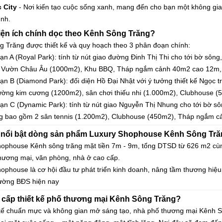
 City
- Nơi kiến tạo cuộc sống xanh, mang đến cho bạn một không gia
ình.
iện ích chính dọc theo Kênh Sông Trăng?
 Trăng được thiết kế và quy hoạch theo 3 phân đoạn chính:
ạn A (Royal Park): tính từ nút giao đường Đinh Thị Thi cho tới bờ sôn
 Vườn Châu Âu (1000m2), Khu BBQ, Tháp ngắm cảnh 40m2 cao 12m, 
Phân đoạn B (Diamond Park): đối diện Hồ Đại Nhật với ý tưởng thiết kế Ng
ờng kim cương (1200m2), sân chơi thiếu nhi (1.000m2), Clubhouse (
ạn C (Dynamic Park): tính từ nút giao Nguyễn Thị Nhung cho tới bờ sông,
 bao gồm 2 sân tennis (1.200m2), Clubhouse (450m2), Tháp ngắm cản
 nổi bật dòng sản phẩm Luxury Shophouse Kênh Sông Tr
ophouse Kênh sông trăng mặt tiền 7m - 9m, tổng DTSD từ 626 m2 cùng 
thương mại, văn phòng, nhà ở cao cấp.
ophouse là cơ hội đầu tư phát triển kinh doanh, nâng tầm thương hiệ
trường BĐS hiện nay
cấp thiết kế phố thương mại Kênh Sông Trăng?
t kế chuẩn mực và không gian mở sáng tạo, nhà phố thương mại Kênh Sôn