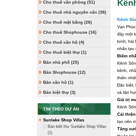
Kênh
Cho thuê văn phòng (51)
Cho thuê nhà nguyên căn (38)
Kênh Sô
Cho thuê mặt bằng (26)
Vạn Phúc
Cho thuê Shophouse (16)
đây một k
bình, hài
Cho thuê căn hộ (4)
nhấn tạo 
Cho thuê biệt thự (1)
Điểm nh
Bán nhà phố (25)
Kênh Sông
kênh, nhữ
Bán Shophouse (12)
thiên nhi
Bán căn hộ (1)
Đặc biệt,
Bán biệt thự (3)
và tận hư
Giá trị m
Kênh Sông
TÌM THEO DỰ ÁN
Cải thiệ
Sunlake Shop Villas
tạo nên m
Bán biệt thự Sunlake Shop Villas
Tăng cườ
(1)