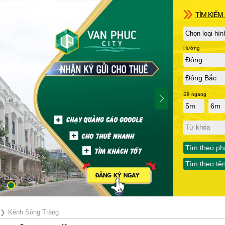
TÌM KIẾM 
Hướng
Đông
Đông Bắc
Bề ngang
5m
6m
Tìm theo ph
Tìm theo tê
❯
Kênh Sông Trăng