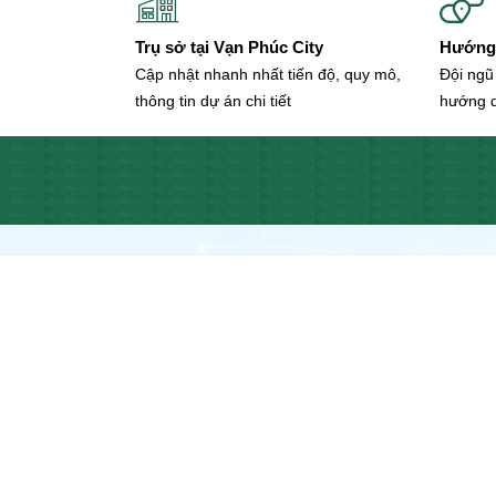
(1)
Đường 32
Trụ sở tại Vạn Phúc City
Hướng 
Đường 33
Cập nhật nhanh nhất tiến độ, quy mô,
Đội ngũ
Đường 34
thông tin dự án chi tiết
hướng 
Đường 35
Đường 36
Đường 37
Đường 38
Đường 40
Đường 42
LIÊN HỆ VẠN PHÚC CITY 
Đường 50
Đường 52
Đường 53
Đường 55