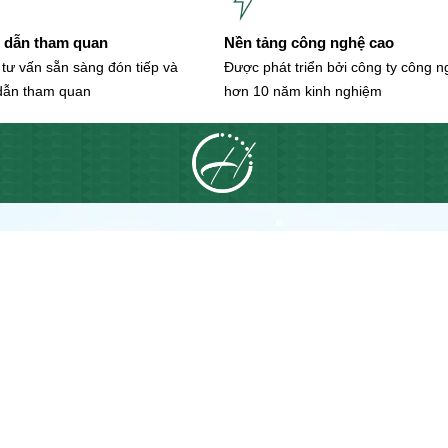
dẫn tham quan
Nền tảng công nghệ cao
 tư vấn sẵn sàng đón tiếp và
Được phát triển bởi công ty công 
dẫn tham quan
hơn 10 năm kinh nghiệm
THỦ ĐỨC
Công Ty Cổ Ph
☎
ZALO TƯ VẤN:
0937.45
➦Địa chỉ: 14 Đường 9, Khu đ
TPHCM
Vanphuccitythuduc.com có tr
trợ nhanh về Thông tin dự á
shophouse, biệt thự, văn p