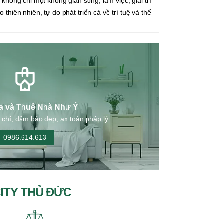
 không chỉ một không gian sống, làm việc, giải trí
thiên nhiên, tự do phát triển cả về trí tuệ và thể
a và Thuê Nhà Như Ý
 chí, đảm bảo đẹp, an toàn pháp lý
0986.614.613
CITY THỦ ĐỨC