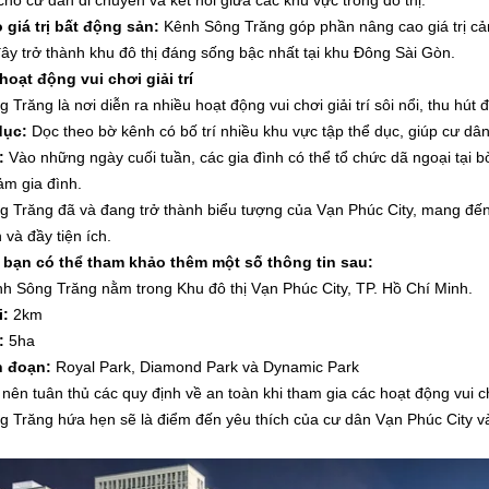
 cho cư dân di chuyển và kết nối giữa các khu vực trong đô thị.
 giá trị bất động sản:
Kênh Sông Trăng góp phần nâng cao giá trị cảnh
đây trở thành khu đô thị đáng sống bậc nhất tại khu Đông Sài Gòn.
oạt động vui chơi giải trí
 Trăng là nơi diễn ra nhiều hoạt động vui chơi giải trí sôi nổi, thu hú
dục:
Dọc theo bờ kênh có bố trí nhiều khu vực tập thể dục, giúp cư dâ
:
Vào những ngày cuối tuần, các gia đình có thể tổ chức dã ngoại tại 
cảm gia đình.
 Trăng đã và đang trở thành biểu tượng của Vạn Phúc City, mang đến
 và đầy tiện ích.
, bạn có thể tham khảo thêm một số thông tin sau:
h Sông Trăng nằm trong Khu đô thị Vạn Phúc City, TP. Hồ Chí Minh.
i:
2km
:
5ha
n đoạn:
Royal Park, Diamond Park và Dynamic Park
nên tuân thủ các quy định về an toàn khi tham gia các hoạt động vui chơ
 Trăng hứa hẹn sẽ là điểm đến yêu thích của cư dân Vạn Phúc City và