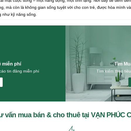
hai mặt cuộc sống – một năng động, một tĩnh lặng. Nơi đây sẽ đem đến
ng, mà còn là không gian sống tuyệt vời cho con trẻ, được hòa mình vào 
g như kỹ năng sống.
ê miễn phí
Tìm Mu
áo tin đăng miễn phí
Tìm kiếm theo tiêu
ư vấn mua bán & cho thuê tại VẠN PHÚC 