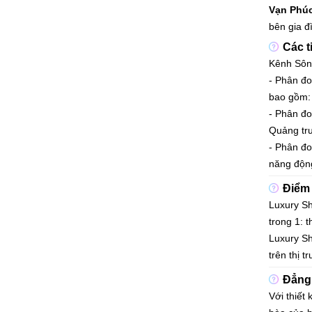
Vạn Phúc
Đường 5
bên gia đ
Bán nhà Đường 5 (2)
Cho thuê nhà Đường 5 (4)
Các t
Đường 6
Kênh Sông
Đường 7
- Phân đo
Bán nhà Đường 7 (4)
bao gồm:
Cho thuê nhà Đường 7 (8)
​​​​​​​- 
Đường 8
Quảng trư
Đường 9
- Phân đo
Bán nhà Đường 9 (2)
năng động
Cho thuê nhà Đường 9 (3)
Đường 10
Điểm
Bán nhà Đường 10
Luxury Sh
Cho thuê nhà Đường 10 (5)
trong 1: 
Đường 11
Luxury Sh
Đường 12
trên thị 
Đường 13
Đường 14
Đẳng 
Đường 15
Với thiế
Đường 16