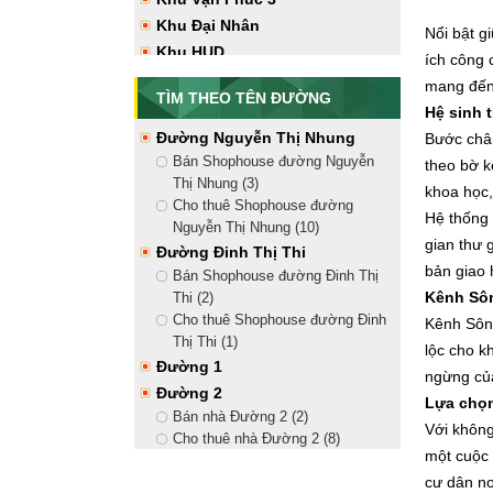
Vạn Phúc City (12)
Khu Đại Nhân
Nổi bật g
Tây Bắc
Khu HUD
ích công 
Bán nhà hướng Tây Bắc Vạn
Phúc City (7)
mang đến 
TÌM THEO TÊN ĐƯỜNG
Cho thuê nhà hướng Tây Bắc Vạn
Hệ sinh 
Phúc City (17)
Đường Nguyễn Thị Nhung
Bước chân
Tây Nam
Bán Shophouse đường Nguyễn
theo bờ k
Bán nhà hướng Tây Nam Vạn
Thị Nhung (3)
khoa học,
Phúc City (9)
Cho thuê Shophouse đường
Hệ thống 
Cho thuê nhà hướng Tây Nam
Nguyễn Thị Nhung (10)
Vạn Phúc City (17)
gian thư 
Đường Đinh Thị Thi
bản giao 
Bán Shophouse đường Đinh Thị
Kênh Sôn
Thi (2)
Cho thuê Shophouse đường Đinh
Kênh Sông
Thị Thi (1)
lộc cho k
Đường 1
ngừng củ
Đường 2
Lựa chọn
Bán nhà Đường 2 (2)
Với không
Cho thuê nhà Đường 2 (8)
một cuộc 
Đường 3
cư dân nơ
Đường 4