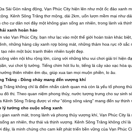
iữa Sài Gòn năng động, Vạn Phúc City hiện lên như một ốc đảo xanh m
cộng. Kênh Sông Trăng thơ mộng, dài 2km, uốn lượn mềm mại như dải lụa
cho cư dân nơi đây một không gian sống an nhiên, trong lành và thịn
thái xanh hoàn hảo
 vào Vạn Phúc City, bạn như lạc vào một thế giới hoàn toàn khác biệt, 
ênh, những hàng cây xanh rợp bóng mát, những thảm hoa rực rỡ sắc 
 tạo nên một bức tranh thiên nhiên tuyệt đẹp.
công viên nội khu rộng lớn, cùng với những khu vui chơi giải trí hiện
giãn, vui chơi lý tưởng. Tiếng chim hót líu lo, tiếng lá cây xào xạc hòa
hưởng thiên nhiên êm dịu, giúp xua tan mọi muộn phiền, lo âu.
g Trăng - Dòng chảy mang đến vượng khí
 Trăng không chỉ là điểm nhấn cảnh quan mà còn là yếu tố phong thủ
hu đô thị. Theo quan niệm phong thủy, nước tượng trưng cho sự sinh s
a Kênh Sông Trăng được ví như "dòng sông vàng" mang đến sự thịnh 
 lý tưởng cho cuộc sống xanh
 gian xanh mát, trong lành và phong thủy vượng khí, Vạn Phúc City l
sống an nhiên, thư thái và thịnh vượng. Kênh Sông Trăng không chỉ l
i đây, là minh chứng cho cam kết phát triển bền vững của Vạn Phúc Ci