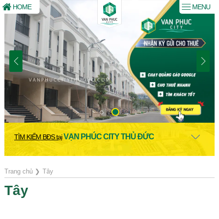
HOME
MENU
VẠN PHÚC CITY THỦ ĐỨC
TÌM KIẾM BĐS tại
Trang chủ
❯
Tây
Tây