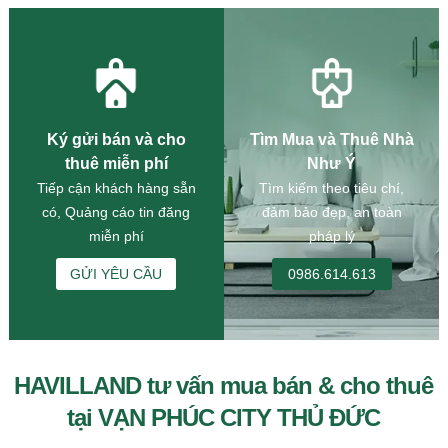
Ký gửi bán và cho
Tìm Mua và Thuê Nhà
thuê miễn phí
Như Ý
Tiếp cận khách hàng sẵn
Tìm kiếm theo tiêu chí,
có, Quảng cáo tin đăng
đảm bảo đẹp, an toàn
miễn phí
pháp lý
GỬI YÊU CẦU
0986.614.613
HAVILLAND tư vấn mua bán & cho thuê
tại VẠN PHÚC CITY THỦ ĐỨC