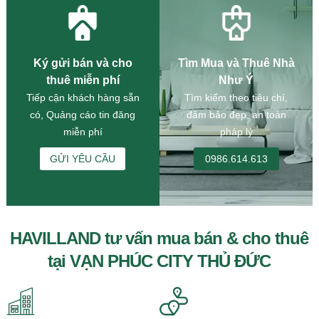
Ký gửi bán và cho
Tìm Mua và Thuê Nhà
thuê miễn phí
Như Ý
Tiếp cận khách hàng sẵn
Tìm kiếm theo tiêu chí,
có, Quảng cáo tin đăng
đảm bảo đẹp, an toàn
miễn phí
pháp lý
GỬI YÊU CẦU
0986.614.613
HAVILLAND tư vấn mua bán & cho thuê
tại VẠN PHÚC CITY THỦ ĐỨC