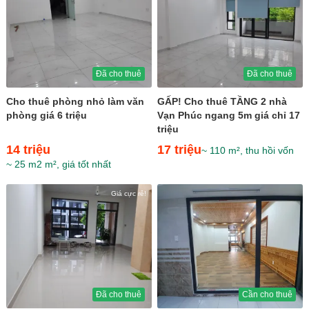
Đã cho thuê
Đã cho thuê
Cho thuê phòng nhỏ làm văn
GẤP! Cho thuê TẦNG 2 nhà
phòng giá 6 triệu
Vạn Phúc ngang 5m giá chỉ 17
triệu
14 triệu
17 triệu
~ 110 m², thu hồi vốn
~ 25 m2 m², giá tốt nhất
Giá cực rẻ!
Đã cho thuê
Cần cho thuê