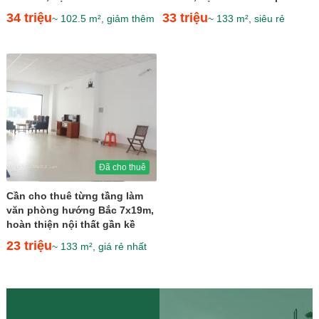
hồ bơi giá 34 triệu
diện Kênh Sông Trăng giá 33...
34 triệu
33 triệu
~ 102.5 m², giảm thêm
~ 133 m², siêu rẻ
Đã cho thuê
Cần cho thuê từng tầng làm
văn phòng hướng Bắc 7x19m,
hoàn thiện nội thất gần kề
Kênh Sông Trăng...
23 triệu
~ 133 m², giá rẻ nhất