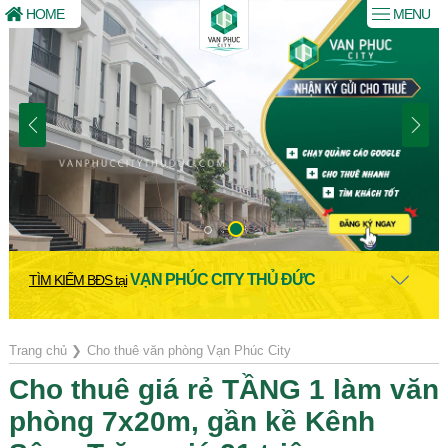
HOME
MENU
VẠN PHÚC CITY THỦ ĐỨC
TÌM KIẾM BĐS tại
Trang chủ
❯
Cho thuê văn phòng Vạn Phúc City
Cho thuê giá rẻ TẦNG 1 làm văn
phòng 7x20m, gần kề Kênh