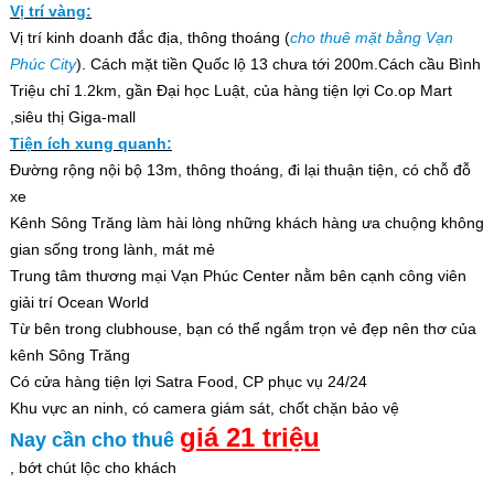
Vị trí vàng:
Vị trí kinh doanh đắc địa, thông thoáng (
cho thuê mặt bằng Vạn
Phúc City
). Cách mặt tiền Quốc lộ 13 chưa tới 200m.Cách cầu Bình
Triệu chỉ 1.2km, gần Đại học Luật, của hàng tiện lợi Co.op Mart
,siêu thị Giga-mall
Tiện ích xung quanh:
Đường rộng nội bộ 13m, thông thoáng, đi lại thuận tiện, có chỗ đỗ
xe
Kênh Sông Trăng làm hài lòng những khách hàng ưa chuộng không
gian sống trong lành, mát mẻ
Trung tâm thương mại Vạn Phúc Center nằm bên cạnh công viên
giải trí Ocean World
Từ bên trong clubhouse, bạn có thể ngắm trọn vẻ đẹp nên thơ của
kênh Sông Trăng
Có cửa hàng tiện lợi Satra Food, CP phục vụ 24/24
Khu vực an ninh, có camera giám sát, chốt chặn bảo vệ
giá 21 triệu
Nay cần cho thuê
, bớt chút lộc cho khách