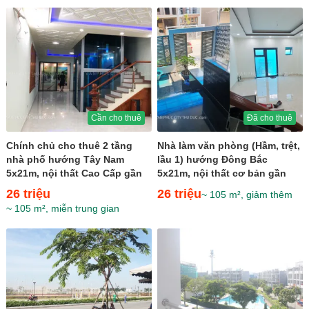
Cần cho thuê
Đã cho thuê
Chính chủ cho thuê 2 tầng
Nhà làm văn phòng (Hầm, trệt,
nhà phố hướng Tây Nam
lầu 1) hướng Đông Bắc
5x21m, nội thất Cao Cấp gần
5x21m, nội thất cơ bản gần
sân tennis giá 26 triệu
trường Emasi giá 26...
26 triệu
26 triệu
~ 105 m², giảm thêm
~ 105 m², miễn trung gian