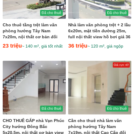
Đã cho thuê
Đã cho thuê
Cho thuê tầng trệt làm văn
Nhà làm văn phòng trệt + 2 lầu
phòng hướng Tây Nam
6x20m, mặt tiền đường 25m,
7x20m, nội thất cơ bản đối
full nội thất view hồ bơi giá 36
diện Kênh Sông Trăng giá 23...
triệu
23 triệu
36 triệu
~ 140 m², giá tốt nhất
~ 120 m², giá ngộp
Giá cực rẻ!
Đã cho thuê
Đã cho thuê
CHO THUÊ GẤP nhà Vạn Phúc
Cần cho thuê nhà làm văn
City hướng Đông Bắc
phòng hướng Tây Nam
5x20.5m, nội thất cơ bản view
7x19m, nội thất Cao Cấp đối