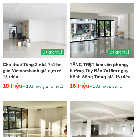
Đã cho thuê
Đã cho thuê
Cho thuê Tầng 2 nhà 7x19m,
TẦNG TRỆT làm văn phòng,
gần Vietcombank giá cực rẻ
hướng Tây Bắc 7x19m ngay
18 triệu
Kênh Sông Trăng giá 16 triệu
18 triệu
16 triệu
~ 133 m², giá rẻ nhất
~ 133 m², siêu rẻ