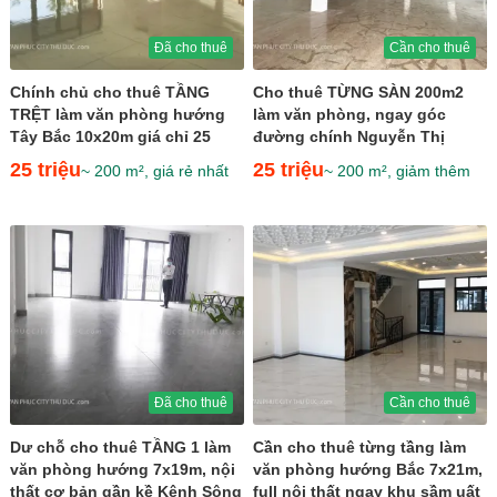
Đã cho thuê
Cần cho thuê
Chính chủ cho thuê TẦNG
Cho thuê TỪNG SÀN 200m2
TRỆT làm văn phòng hướng
làm văn phòng, ngay góc
Tây Bắc 10x20m giá chỉ 25
đường chính Nguyễn Thị
triệu
Nhung giá chỉ 25tr
25 triệu
25 triệu
~ 200 m², giá rẻ nhất
~ 200 m², giảm thêm
Đã cho thuê
Cần cho thuê
Dư chỗ cho thuê TẦNG 1 làm
Cần cho thuê từng tầng làm
văn phòng hướng 7x19m, nội
văn phòng hướng Bắc 7x21m,
thất cơ bản gần kề Kênh Sông
full nội thất ngay khu sầm uất