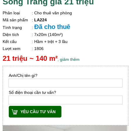
Sông Trăng giá 21 triệu
Phân loại
: Cho thuê văn phòng
Mã sản phẩm
:
LA224
Đã cho thuê
Tình trạng
:
Diện tích
: 7x20m (140m²)
Kết cấu
: Hầm + trệt + 3 lầu
Lượt xem
: 1806
21 triệu ~ 140 m²
, giảm thêm
Anh/Chị tên gì?
Số điện thoại cần tư vấn?
YÊU CẦU TƯ VẤN