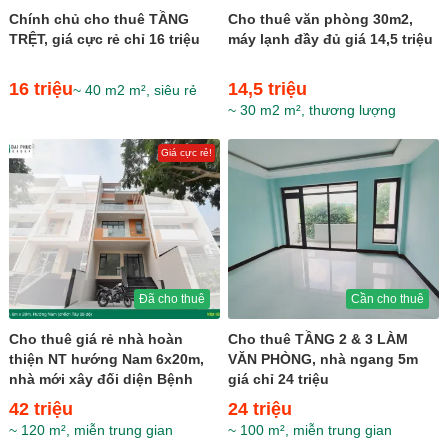
Chính chủ cho thuê TẦNG
Cho thuê văn phòng 30m2,
TRỆT, giá cực rẻ chỉ 16 triệu
máy lạnh đầy đủ giá 14,5 triệu
16 triệu
14,5 triệu
~ 40 m2 m², siêu rẻ
~ 30 m2 m², thương lượng
Giá cực rẻ!
Đã cho thuê
Cần cho thuê
Cho thuê giá rẻ nhà hoàn
Cho thuê TẦNG 2 & 3 LÀM
thiện NT hướng Nam 6x20m,
VĂN PHÒNG, nhà ngang 5m
nhà mới xây đối diện Bệnh
giá chỉ 24 triệu
Viện giá 42 triệu
42 triệu
24 triệu
~ 120 m², miễn trung gian
~ 100 m², miễn trung gian