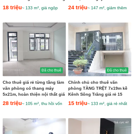
Trăng giá 18 triệu
giá 24 triệu
18 triệu
24 triệu
~ 133 m², giá ngộp
~ 147 m², giảm thêm
Đã cho thuê
Đã cho thuê
Cho thuê giá rẻ từng tầng làm
Chính chủ cho thuê văn
văn phòng có thang máy
phòng TẦNG TRỆT 7x19m kề
5x21m, hoàn thiện nội thất giá
Kênh Sông Trăng giá rẻ 15
28 triệu
triệu
28 triệu
15 triệu
~ 105 m², thu hồi vốn
~ 133 m², giá rẻ nhất
Giá cực rẻ!