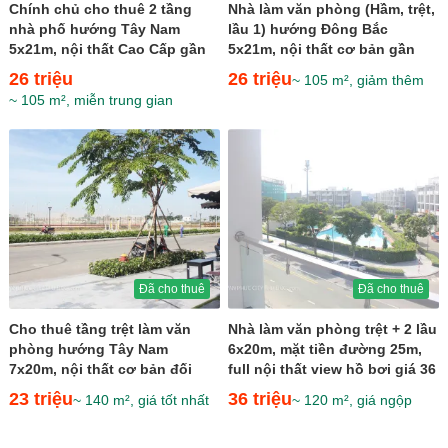
Chính chủ cho thuê 2 tầng
Nhà làm văn phòng (Hầm, trệt,
nhà phố hướng Tây Nam
lầu 1) hướng Đông Bắc
5x21m, nội thất Cao Cấp gần
5x21m, nội thất cơ bản gần
sân tennis giá 26 triệu
trường Emasi giá 26...
26 triệu
26 triệu
~ 105 m², giảm thêm
~ 105 m², miễn trung gian
Đã cho thuê
Đã cho thuê
Cho thuê tầng trệt làm văn
Nhà làm văn phòng trệt + 2 lầu
phòng hướng Tây Nam
6x20m, mặt tiền đường 25m,
7x20m, nội thất cơ bản đối
full nội thất view hồ bơi giá 36
diện Kênh Sông Trăng giá 23...
triệu
23 triệu
36 triệu
~ 140 m², giá tốt nhất
~ 120 m², giá ngộp