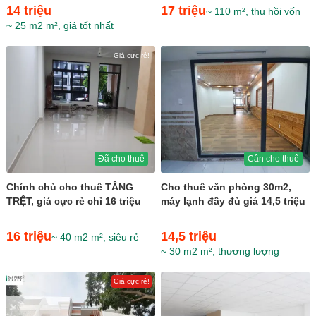
14 triệu
17 triệu
~ 110 m², thu hồi vốn
~ 25 m2 m², giá tốt nhất
Giá cực rẻ!
Đã cho thuê
Cần cho thuê
Chính chủ cho thuê TẦNG
Cho thuê văn phòng 30m2,
TRỆT, giá cực rẻ chỉ 16 triệu
máy lạnh đầy đủ giá 14,5 triệu
16 triệu
14,5 triệu
~ 40 m2 m², siêu rẻ
~ 30 m2 m², thương lượng
Giá cực rẻ!