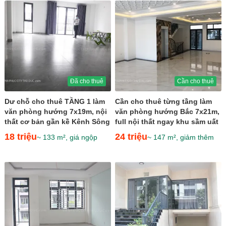
Đã cho thuê
Cần cho thuê
Dư chỗ cho thuê TẦNG 1 làm
Cần cho thuê từng tầng làm
văn phòng hướng 7x19m, nội
văn phòng hướng Bắc 7x21m,
thất cơ bản gần kề Kênh Sông
full nội thất ngay khu sầm uất
Trăng giá 18 triệu
giá 24 triệu
18 triệu
24 triệu
~ 133 m², giá ngộp
~ 147 m², giảm thêm