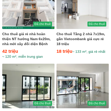
Đã cho thuê
Đã cho thuê
Cho thuê giá rẻ nhà hoàn
Cho thuê Tầng 2 nhà 7x19m,
thiện NT hướng Nam 6x20m,
gần Vietcombank giá cực rẻ
nhà mới xây đối diện Bệnh
18 triệu
Viện giá 42 triệu
42 triệu
18 triệu
~ 133 m², giá rẻ nhất
~ 120 m², miễn trung gian
Đã cho thuê
Đã cho thuê