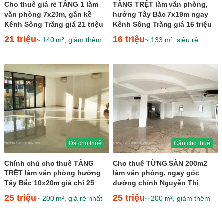
Cho thuê giá rẻ TẦNG 1 làm
TẦNG TRỆT làm văn phòng,
văn phòng 7x20m, gần kề
hướng Tây Bắc 7x19m ngay
Kênh Sông Trăng giá 21 triệu
Kênh Sông Trăng giá 16 triệu
21 triệu
16 triệu
~ 140 m², giảm thêm
~ 133 m², siêu rẻ
Đã cho thuê
Cần cho thuê
Chính chủ cho thuê TẦNG
Cho thuê TỪNG SÀN 200m2
TRỆT làm văn phòng hướng
làm văn phòng, ngay góc
Tây Bắc 10x20m giá chỉ 25
đường chính Nguyễn Thị
triệu
Nhung giá chỉ 25tr
25 triệu
25 triệu
~ 200 m², giá rẻ nhất
~ 200 m², giảm thêm