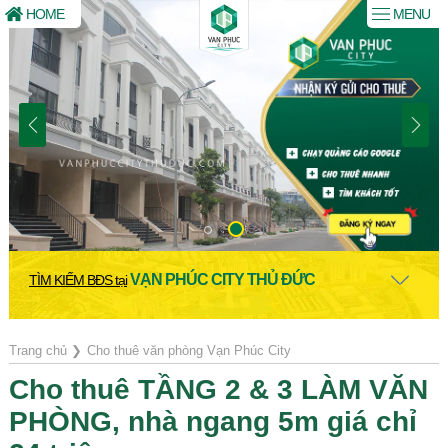
HOME
MENU
VẠN PHÚC CITY THỦ ĐỨC
TÌM KIẾM BĐS tại
Trang chủ
❯
Cho thuê văn phòng Vạn Phúc City
Cho thuê TẦNG 2 & 3 LÀM VĂN
PHÒNG, nhà ngang 5m giá chỉ