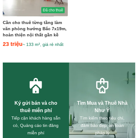
Đã cho thuê
Cần cho thuê từng tầng làm
văn phòng hướng Bắc 7x19m,
hoàn thiện nội thất gần kề
Kênh Sông Trăng...
23 triệu
~ 133 m², giá rẻ nhất
Ký gửi bán và cho
Tìm Mua và Thuê Nhà
thuê miễn phí
Như Ý
Tiếp cận khách hàng sẵn
Tìm kiếm theo tiêu chí,
có, Quảng cáo tin đăng
đảm bảo đẹp, an toàn
miễn phí
pháp lý