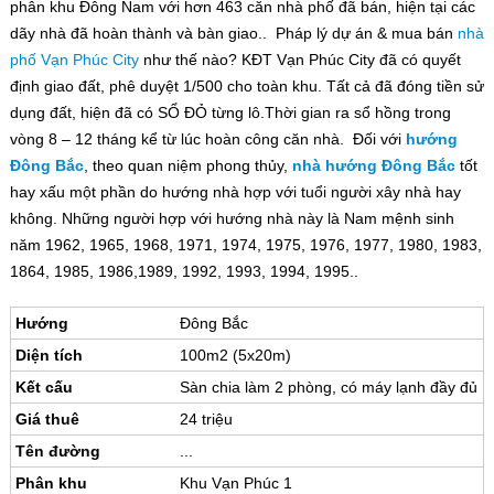
phân khu Đông Nam với hơn 463 căn nhà phố đã bán, hiện tại các
dãy nhà đã hoàn thành và bàn giao.. Pháp lý dự án & mua bán
nhà
phố Vạn Phúc City
như thế nào? KĐT Vạn Phúc City đã có quyết
định giao đất, phê duyệt 1/500 cho toàn khu. Tất cả đã đóng tiền sử
dụng đất, hiện đã có SỔ ĐỎ từng lô.Thời gian ra sổ hồng trong
vòng 8 – 12 tháng kể từ lúc hoàn công căn nhà. Đối với
hướng
Đông Bắc
, theo quan niệm phong thủy,
nhà hướng Đông Bắc
tốt
hay xấu một phần do hướng nhà hợp với tuổi người xây nhà hay
không. Những người hợp với hướng nhà này là Nam mệnh sinh
năm 1962, 1965, 1968, 1971, 1974, 1975, 1976, 1977, 1980, 1983,
1864, 1985, 1986,1989, 1992, 1993, 1994, 1995..
Hướng
Đông Bắc
Diện tích
100m2 (5x20m)
Kết cấu
Sàn chia làm 2 phòng, có máy lạnh đầy đủ
Giá thuê
24 triệu
Tên đường
...
Phân khu
Khu Vạn Phúc 1