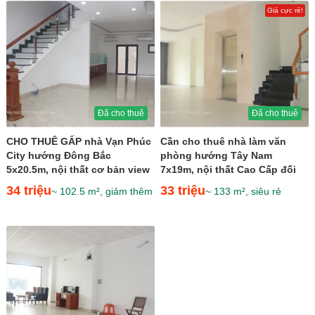
Giá cực rẻ!
Đã cho thuê
Đã cho thuê
CHO THUÊ GẤP nhà Vạn Phúc
Cần cho thuê nhà làm văn
City hướng Đông Bắc
phòng hướng Tây Nam
5x20.5m, nội thất cơ bản view
7x19m, nội thất Cao Cấp đối
hồ bơi giá 34 triệu
diện Kênh Sông Trăng giá 33...
34 triệu
33 triệu
~ 102.5 m², giảm thêm
~ 133 m², siêu rẻ