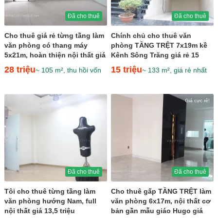
Đã cho thuê
Đã cho thuê
Cho thuê giá rẻ từng tầng làm
Chính chủ cho thuê văn
văn phòng có thang máy
phòng TẦNG TRỆT 7x19m kề
5x21m, hoàn thiện nội thất giá
Kênh Sông Trăng giá rẻ 15
28 triệu
triệu
28 triệu
15 triệu
~ 105 m², thu hồi vốn
~ 133 m², giá rẻ nhất
Giá cực rẻ!
Đã cho thuê
Đã cho thuê
Tôi cho thuê từng tầng làm
Cho thuê gấp TẦNG TRỆT làm
văn phòng hướng Nam, full
văn phòng 6x17m, nội thất cơ
nội thất giá 13,5 triệu
bản gần mẫu giáo Hugo giá