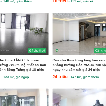
u
16 triệu
~ 140 m², giảm thêm
~ 133 m², siêu rẻ
Đã cho thuê
Cần cho
ho thuê TẦNG 1 làm văn
Cần cho thuê từng tầng làm văn
ớng 7x19m, nội thất cơ bản
phòng hướng Bắc 7x21m, full nội
ênh Sông Trăng giá 18 triệu
ngay khu sầm uất giá 24 triệu
u
24 triệu
~ 133 m², giá ngộp
~ 147 m², giảm thêm