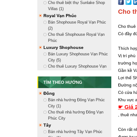
Cho thuê biệt thự Sunlake Shop
Villas (1)
Cho t
Royal Vạn Phúc
Bán Shophouse Royal Vạn Phúc
Cho thuê 
(2)
Có đầy đủ
Cho thuê Shophouse Royal Vạn
Phúc
Luxury Shophouse
Thích hơ
Bán Luxury Shophouse Vạn Phúc
Vị trí ph
City (5)
trường họ
Cho thuê Luxury Shophouse Vạn
Gần kề Vạ
Phúc City (18)
Lợi thế S
Golden Shophouse
TÌM THEO HƯỚNG
Đường nội
Bán Golden Shophouse Vạn Phúc
City (8)
Có cửa ha
Đông
Cho thuê Golden Shophouse Vạn
Khu vực a
Bán nhà hướng Đông Vạn Phúc
Phúc City (13)
City (1)
☛ Giá 
Shophouse Nguyễn Thị Nhung
Cho thuê nhà hướng Đông Vạn
, thuê n
Bán Shophouse Nguyễn Thị
Phúc City
Nhung (2)
Tây
Còn rất nh
Cho thuê Shophouse Nguyễn Thị
Bán nhà hướng Tây Vạn Phúc
Nhung (10)
được tư 