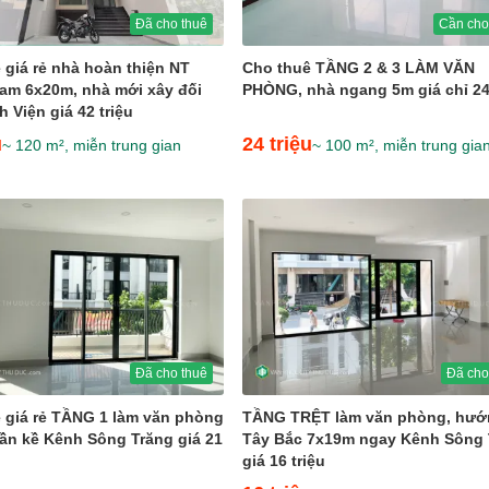
Đã cho thuê
Cần cho
 giá rẻ nhà hoàn thiện NT
Cho thuê TẦNG 2 & 3 LÀM VĂN
m 6x20m, nhà mới xây đối
PHÒNG, nhà ngang 5m giá chỉ 24 
 Viện giá 42 triệu
u
24 triệu
~ 120 m², miễn trung gian
~ 100 m², miễn trung gia
Đã cho thuê
Đã cho
 giá rẻ TẦNG 1 làm văn phòng
TẦNG TRỆT làm văn phòng, hư
ần kề Kênh Sông Trăng giá 21
Tây Bắc 7x19m ngay Kênh Sông 
giá 16 triệu