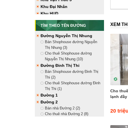
Vạn Phúc City (12)
Khu Đại Nhân
Tây Bắc
Khu HUD
Bán nhà hướng Tây Bắc Vạn
Phúc City (7)
XEM T
TÌM THEO TÊN ĐƯỜNG
Cho thuê nhà hướng Tây Bắc Vạn
Phúc City (17)
Đường Nguyễn Thị Nhung
Tây Nam
Bán Shophouse đường Nguyễn
Bán nhà hướng Tây Nam Vạn
Thị Nhung (3)
Phúc City (9)
Cho thuê Shophouse đường
Cho thuê nhà hướng Tây Nam
Nguyễn Thị Nhung (10)
Vạn Phúc City (17)
Đường Đinh Thị Thi
Bán Shophouse đường Đinh Thị
Thi (2)
Cho thuê Shophouse đường Đinh
Thị Thi (1)
Cho thu
Đường 1
lạnh đầy 
Đường 2
Bán nhà Đường 2 (2)
20 triệ
Cho thuê nhà Đường 2 (8)
Đường 3
Đường 4