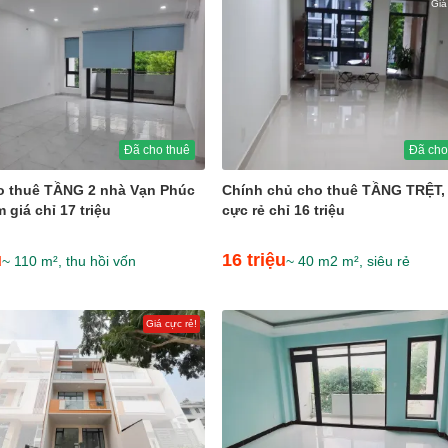
Giá
Đã cho thuê
Đã cho
o thuê TẦNG 2 nhà Vạn Phúc
Chính chủ cho thuê TẦNG TRỆT, 
 giá chỉ 17 triệu
cực rẻ chỉ 16 triệu
u
16 triệu
~ 110 m², thu hồi vốn
~ 40 m2 m², siêu rẻ
Giá cực rẻ!