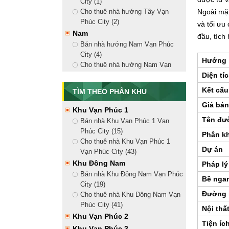
City (1)
Nhà Phố Vạn Phúc
Ngoài mặt
Cho thuê nhà hướng Tây Vạn
Bán nhà phố liền kề (15)
Phúc City (2)
và tối ưu
Cho thuê nhà mặt tiền (41)
Nam
đầu, tích
Căn Hộ Vạn Phúc City
Bán nhà hướng Nam Vạn Phúc
Bán căn hộ Vạn Phúc City (1)
City (4)
Hướng
Cho thuê căn hộ Vạn Phúc City
Cho thuê nhà hướng Nam Vạn
Diện tí
Mansion Vạn Phúc
Phúc City (9)
Bắc
Bán biệt thự Mansion Vạn Phúc
Kết cấu
TÌM THEO PHÂN KHU
(2)
Bán nhà hướng Bắc Vạn Phúc
Giá bá
Cho thuê biệt thự Mansion Vạn
City (4)
Khu Vạn Phúc 1
Phúc (1)
Cho thuê nhà hướng Bắc Vạn
Tên đư
Bán nhà Khu Vạn Phúc 1 Vạn
Phúc City (10)
Phúc City (15)
Phân k
Đông Bắc
Cho thuê nhà Khu Vạn Phúc 1
Dự án
Bán nhà hướng Đông Bắc Vạn
Vạn Phúc City (43)
Phúc City (5)
Khu Đông Nam
Pháp lý
Cho thuê nhà hướng Đông Bắc
Bán nhà Khu Đông Nam Vạn Phúc
Bề nga
Vạn Phúc City (14)
City (19)
Đông Nam
Đường 
Cho thuê nhà Khu Đông Nam Vạn
Bán nhà hướng Đông Nam Vạn
Phúc City (41)
Nội thấ
Phúc City (5)
Khu Vạn Phúc 2
Tiện íc
Cho thuê nhà hướng Đông Nam
Khu Vạn Phúc 3