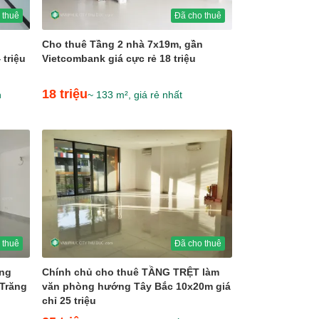
 thuê
Đã cho thuê
Cho thuê Tầng 2 nhà 7x19m, gần
triệu
Vietcombank giá cực rẻ 18 triệu
18 triệu
n
~ 133 m², giá rẻ nhất
 thuê
Đã cho thuê
ớng
Chính chủ cho thuê TẦNG TRỆT làm
Trăng
văn phòng hướng Tây Bắc 10x20m giá
chỉ 25 triệu