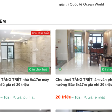
giải trí Quốc tế Ocean World
HÊM
Cho Thuê Gấp
Cần cho thuê
Đã cho
ê TẦNG TRỆT nhà 6x17m máy
Cho thuê TẦNG TRỆT làm văn p
đủ giá rẻ 20 triệu
hướng Bắc 6x17m giá chỉ 20 triệ
u
20 triệu
~ 102 m², giá tốt nhất
~ 102 m², giá rẻ nhất