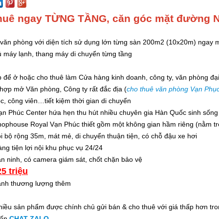
huê ngay TỪNG TẦNG, căn góc mặt đường 
văn phòng với diện tích sử dụng lớn từng sàn 200m2 (10x20m) ngay 
 máy lạnh, thang máy di chuyển từng tầng
̣p để ở hoặc cho thuê làm Cửa hàng kinh doanh, công ty, văn phòng đạ
ù hợp mở Văn phòng, Công ty rất đắc địa (
cho thuê văn phòng Vạn Phục
c, công viên…tiết kiệm thời gian di chuyển
n Phúc Center hứa hẹn thu hút nhiều chuyên gia Hàn Quốc sinh sống 
hophouse Royal Vạn Phúc thiết gồm một không gian hầm riêng (nằm t
 bộ rộng 35m, mát mẻ, di chuyển thuận tiện, có chỗ đậu xe hơi
̀ng tiện lợi nội khu phục vụ 24/24
n ninh, có camera giám sát, chốt chặn bảo vệ
25 triệu
hanh thương lượng thêm
iều sản phẩm được chính chủ gửi bán & cho thuê với giá thấp hơn t
vấn
CHAT ZALO