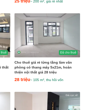
25 triệu
~ 200 m², giá rẻ nhất
 thuê
Đã cho thuê
Cho thuê giá rẻ từng tầng làm văn
 thất
phòng có thang máy 5x21m, hoàn
thiện nội thất giá 28 triệu
28 triệu
~ 105 m², thu hồi vốn
Giá cực rẻ!