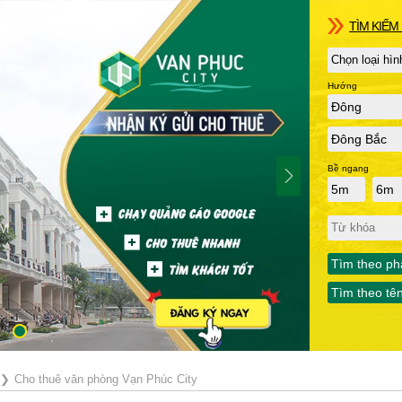
TÌM KIẾM 
Hướng
Đông
Đông Bắc
Bề ngang
5m
6m
Tìm theo ph
Tìm theo tê
❯
Cho thuê văn phòng Vạn Phúc City