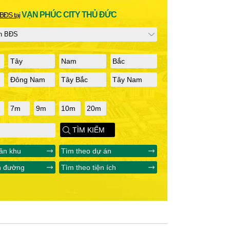
VẠN PHÚC CITY THỦ ĐỨC
BĐS tại
Tây
Nam
Bắc
Đông Nam
Tây Bắc
Tây Nam
7m
9m
10m
20m
TÌM KIẾM
ân khu
Tìm theo dự án
n đường
Tìm theo tiện ích