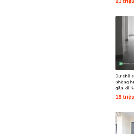
21 triệ
(1)
Đường 32
Đường 33
Đường 34
Đường 35
Đường 36
Đường 37
Đường 38
Đường 40
Đường 42
Đường 50
Dư chỗ c
phòng hư
Đường 52
gần kề K
Đường 53
18 triệ
Đường 55