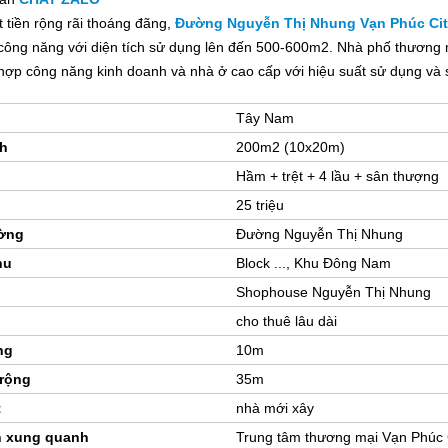
 tiền rộng rãi thoáng đãng,
Đường Nguyễn Thị Nhung Vạn Phúc Ci
 công năng với diện tích sử dụng lên đến 500-600m2. Nhà phố thương 
 hợp công năng kinh doanh và nhà ở cao cấp với hiệu suất sử dụng và s
Tây Nam
ch
200m2 (10x20m)
Hầm + trệt + 4 lầu + sân thượng
n
25 triệu
ờng
Đường Nguyễn Thị Nhung
hu
Block ..., Khu Đông Nam
Shophouse Nguyễn Thị Nhung
cho thuê lâu dài
ng
10m
rộng
35m
t
nhà mới xây
h xung quanh
Trung tâm thương mại Vạn Phúc C