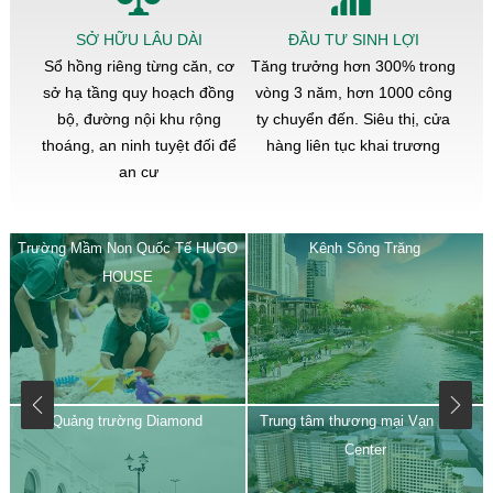
SỞ HỮU LÂU DÀI
ĐẦU TƯ SINH LỢI
Sổ hồng riêng từng căn, cơ
Tăng trưởng hơn 300% trong
sở hạ tầng quy hoạch đồng
vòng 3 năm, hơn 1000 công
bộ, đường nội khu rộng
ty chuyển đến. Siêu thị, cửa
thoáng, an ninh tuyệt đối để
hàng liên tục khai trương
an cư
Trường Mầm Non Quốc Tế HUGO
Kênh Sông Trăng
HOUSE
Quảng trường Diamond
Trung tâm thương mại Vạn Phúc
Center