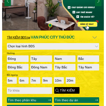
VẠN PHÚC CITY THỦ ĐỨC
TÌM KIẾM BĐS tại
Hướng
Đông
Tây
Nam
Bắc
Đông Bắc
Đông Nam
Tây Bắc
Tây Nam
Bề ngang
5m
6m
7m
9m
10m
20m
TÌM KIẾM
Tìm theo phân khu
Tìm theo dự án