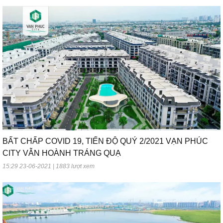
BẤT CHẤP COVID 19, TIẾN ĐỘ QUÝ 2/2021 VẠN PHÚC
CITY VẪN HOÀNH TRÁNG QUẠ
15:29 23-06-2021 | 1883 lượt xem