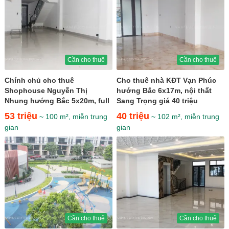
Cần cho thuê
Cần cho thuê
Chính chủ cho thuê
Cho thuê nhà KĐT Vạn Phúc
Shophouse Nguyễn Thị
hướng Bắc 6x17m, nội thất
Nhung hướng Bắc 5x20m, full
Sang Trọng giá 40 triệu
nội thất trục thương mại
53 triệu
40 triệu
~ 100 m², miễn trung
~ 102 m², miễn trung
chính giá...
gian
gian
Cần cho thuê
Cần cho thuê