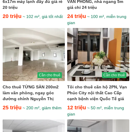
6x17m máy lạnh đầy đủ giá rẻ
VĂN PHÒNG, nhà ngang 5m
20 triệu
giá chỉ 24 triệu
20 triệu
24 triệu
~ 102 m², giá tốt nhất
~ 100 m², miễn trung
gian
Cần cho thuê
Cần cho thuê
Cho thuê TỪNG SÀN 200m2
Tôi cho thuê căn hộ 2PN, Vạn
làm văn phòng, ngay góc
Phúc City nội thất Cao Cấp
đường chính Nguyễn Thị
cạnh bệnh viện Quốc Tế giá
Nhung giá chỉ 25tr
chỉ 12 triệu
25 triệu
12 triệu
~ 200 m², giảm thêm
~ 50 m², miễn trung
gian