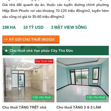
Giá nhà đất quanh dự án, thuộc các tuyến đường chính phường
Hiệp Bình Phước rơi vào khoảng 70-120 triệu đồng/m2, tuyến hẻm
sâu cũng có giá từ 35-60 triệu đồng/m2.
198 HA
10 TỶ USD
3 MẶT VIEW SÔNG
KÝ GỬI CHO THUÊ 08/2026
Cho thuê nhà Vạn phúc City Thủ Đức
Cho Thuê Gấp
Cần cho thuê
Cần cho thuê
Cho thuê TẦNG TRỆT nhà
Cho thuê TẦNG 2 & 3 LÀM