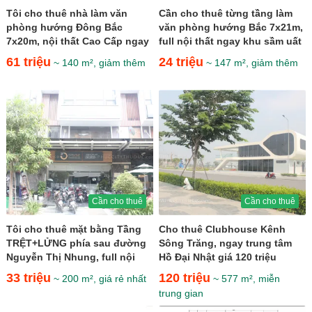
Tôi cho thuê nhà làm văn
Cần cho thuê từng tầng làm
phòng hướng Đông Bắc
văn phòng hướng Bắc 7x21m,
7x20m, nội thất Cao Cấp ngay
full nội thất ngay khu sầm uất
khu trung tâm thương mại
giá 24 triệu
61 triệu
24 triệu
~ 140 m², giảm thêm
~ 147 m², giảm thêm
giá...
Cần cho thuê
Cần cho thuê
Tôi cho thuê mặt bằng Tầng
Cho thuê Clubhouse Kênh
TRỆT+LỬNG phía sau đường
Sông Trăng, ngay trung tâm
Nguyễn Thị Nhung, full nội
Hồ Đại Nhật giá 120 triệu
thất giá 33 triệu
33 triệu
120 triệu
~ 200 m², giá rẻ nhất
~ 577 m², miễn
trung gian