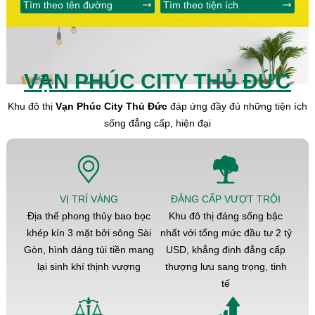
Tìm theo tên đường
Tìm theo tiện ích
VẠN PHÚC CITY THỦ ĐỨC
Khu đô thị
Vạn Phúc City Thủ Đức
đáp ứng đầy đủ những tiện ích
sống đẳng cấp, hiện đại
VỊ TRÍ VÀNG
ĐẲNG CẤP VƯỢT TRỘI
Địa thế phong thủy bao bọc
Khu đô thị đáng sống bậc
khép kín 3 mặt bởi sông Sài
nhất với tổng mức đầu tư 2 tỷ
Gòn, hình dáng túi tiền mang
USD, khẳng định đẳng cấp
lại sinh khí thịnh vượng
thượng lưu sang trọng, tinh
tế