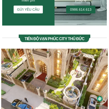
miễn phí
pháp lý
GỬI YÊU CẦU
0986.614.613
TIẾN ĐỘ VẠN PHÚC CITY THỦ ĐỨC