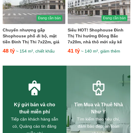
Đang cần bán
Đang cần bán
Chuyển nhượng gấp
Siêu HOT! Shophouse Đinh
Shophouse phố đi bộ, mặt
Thị Thi hướng Đông Bắc
tiền Đinh Thị Thi 7x22m, giá
7x20m, nhà thô mới xây kế
47 tỷ
phố đi bộ giá 41 tỷ
48 tỷ
41 tỷ
~ 154 m², chiết khấu
~ 140 m², giảm thêm
Ký gửi bán và cho
Tìm Mua và Thuê Nhà
thuê miễn phí
Như Ý
Tiếp cận khách hàng sẵn
Tìm kiếm theo tiêu chí,
có, Quảng cáo tin đăng
đảm bảo đẹp, an toàn