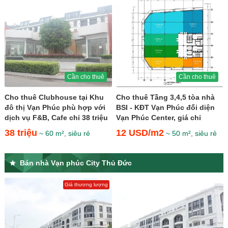
Cần cho thuê
Cần cho thuê
Cho thuê Clubhouse tại Khu
Cho thuê Tầng 3,4,5 tòa nhà
đô thị Vạn Phúc phù hợp với
BSI - KĐT Vạn Phúc đối diện
dịch vụ F&B, Cafe chỉ 38 triệu
Vạn Phúc Center, giá chỉ
12$/m2
38 triệu
12 USD/m2
~ 60 m², siêu rẻ
~ 50 m², siêu rẻ
Bán nhà Vạn phúc City Thủ Đức
Giá thương lượng