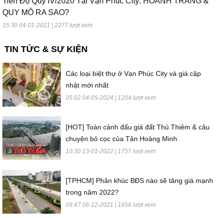
Tiến Độ Qúy IV/2020 Tại Vạn Phúc City: HOÀNH TRÁNG &
QUY MÔ RA SAO?
15:30 04-01-2021 | 2277 lượt xem
TIN TỨC & SỰ KIỆN
Các loại biệt thự ở Vạn Phúc City và giá cập
nhật mới nhất
05:02 04-05-2024 | 1204 lượt xem
[HOT] Toàn cảnh đấu giá đất Thủ Thiêm & câu
chuyện bỏ cọc của Tân Hoàng Minh
10:30 13-01-2022 | 1757 lượt xem
[TPHCM] Phân khúc BĐS nào sẽ tăng giá mạnh
trong năm 2022?
09:47 06-12-2021 | 1656 lượt xem